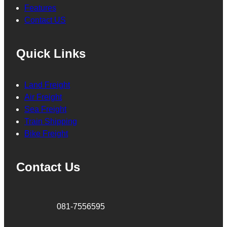
Features
Contact US
Quick Links
Land Freight
Air Freight
Sea Freight
Train Shipping
Bike Freight
Contact Us
081-7556595