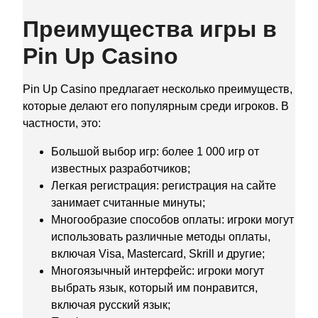
Преимущества игры в
Pin Up Casino
Pin Up Casino предлагает несколько преимуществ,
которые делают его популярным среди игроков. В
частности, это:
Большой выбор игр: более 1 000 игр от
известных разработчиков;
Легкая регистрация: регистрация на сайте
занимает считанные минуты;
Многообразие способов оплаты: игроки могут
использовать различные методы оплаты,
включая Visa, Mastercard, Skrill и другие;
Многоязычный интерфейс: игроки могут
выбрать язык, который им понравится,
включая русский язык;