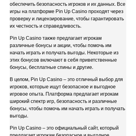
обеспечить безопасность игроков и их данных. Все
игры на платформе Pin Up Casino проходят через
проверку и лицензирование, чтобы гарантировать
их честность и справедливость.
Pin Up Casino также предлагает игрокам
различные бонусы и акции, чтобы помочь им
начать играть и получать выгоды. Некоторые из
этих бонусов включают в себя приветственные
бонусы, бесплатные спины и другие.
В целом, Pin Up Casino – это отличный выбор для
игроков, которые ищут безопасное и выгодное
игровое опыта. Платформа предлагает игрокам
широкий спектр игр, безопасность и различные
бонусы, чтобы помочь им начать играть и получать
выгоды.
Pin Up Casino – это официальный сайт, который
предлагает игрокам безопасное и выгодное