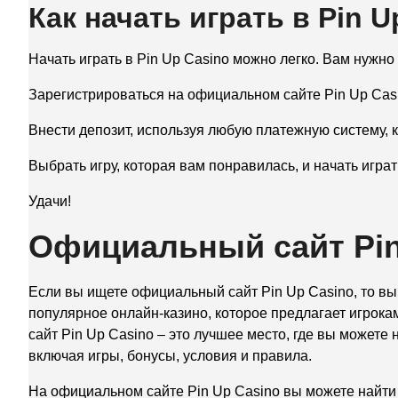
Как начать играть в Pin U
Начать играть в Pin Up Casino можно легко. Вам нужн
Зарегистрироваться на официальном сайте Pin Up Casi
Внести депозит, используя любую платежную систему, 
Выбрать игру, которая вам понравилась, и начать играт
Удачи!
Официальный сайт Pin
Если вы ищете официальный сайт Pin Up Casino, то вы 
популярное онлайн-казино, которое предлагает игрока
сайт Pin Up Casino – это лучшее место, где вы может
включая игры, бонусы, условия и правила.
На официальном сайте Pin Up Casino вы можете найти