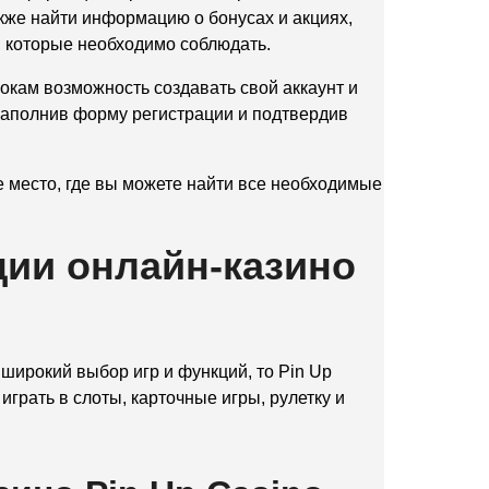
акже найти информацию о бонусах и акциях,
, которые необходимо соблюдать.
окам возможность создавать свой аккаунт и
 заполнив форму регистрации и подтвердив
е место, где вы можете найти все необходимые
ии онлайн-казино
 широкий выбор игр и функций, то Pin Up
играть в слоты, карточные игры, рулетку и