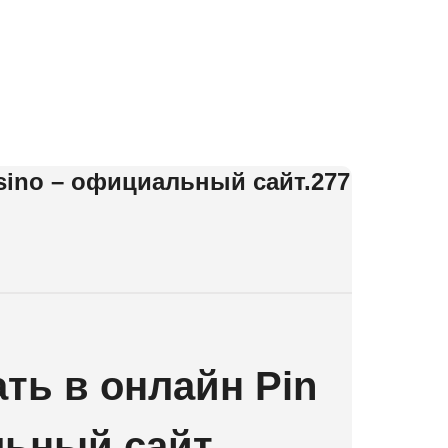
y Calender
My Tasks
News
Projects
Sample Page
Services
ThaiL
sino – официальный сайт.277
ать в онлайн Pin
льный сайт