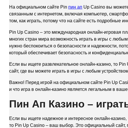
На официальном сайте Pin
пин ап
Up Casino вы можете
связанным с интернетом, включая компьютер, смартфон
том, как играть, потому что на сайте есть подробные и
Pin Up Casino – это международная онлайн-игровая пл
многих стран мира возможность играть в игры с любым
нужно беспокоиться о безопасности и надежности, пото
который обеспечивает безопасность и конфиденциальн
Если вы ищете развлекательное онлайн-казино, то Pin
сайт, где вы можете играть в игры с любым устройство
Важно! Перед игрой на официальном сайте Pin Up Casin
и что игра в онлайн-казино является легальным в ваше
Пин Ап Казино – играт
Если вы ищете надежное и интересное онлайн-казино, 
то Pin Up Casino – ваш выбор. Это официальный сайт, 