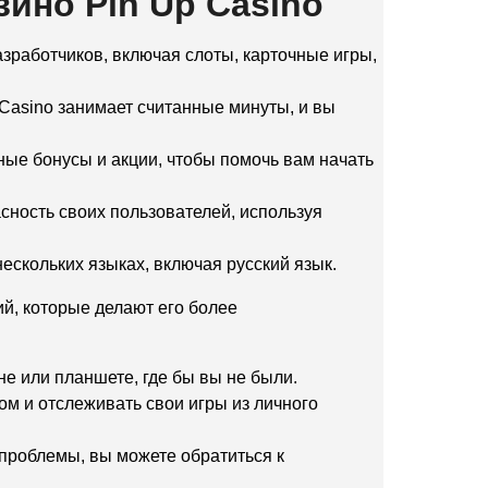
ино Pin Up Casino
азработчиков, включая слоты, карточные игры,
 Casino занимает считанные минуты, и вы
ные бонусы и акции, чтобы помочь вам начать
сность своих пользователей, используя
нескольких языках, включая русский язык.
ий, которые делают его более
е или планшете, где бы вы не были.
ом и отслеживать свои игры из личного
 проблемы, вы можете обратиться к