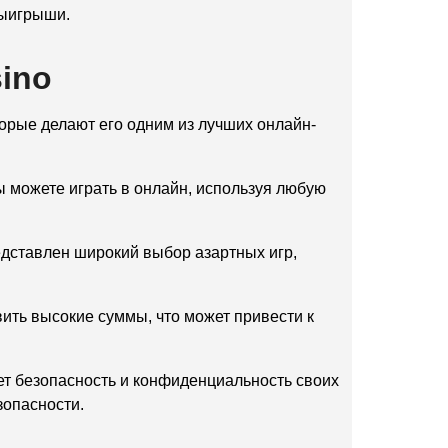
выигрыши.
ino
орые делают его одним из лучших онлайн-
ы можете играть в онлайн, используя любую
едставлен широкий выбор азартных игр,
вить высокие суммы, что может привести к
ет безопасность и конфиденциальность своих
зопасности.