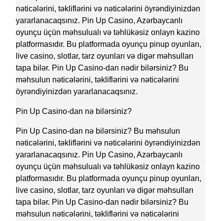
nəticələrini, təkliflərini və nəticələrini öyrəndiyinizdən
yararlanacaqsınız. Pin Up Casino, Azərbaycanlı
oyunçu üçün məhsulualı və təhlükəsiz onlayn kazino
platformasıdır. Bu platformada oyunçu pinup oyunları,
live casino, slotlar, tarz oyunları və digər məhsulları
tapa bilər. Pin Up Casino-dan nədir bilərsiniz? Bu
məhsulun nəticələrini, təkliflərini və nəticələrini
öyrəndiyinizdən yararlanacaqsınız.
Pin Up Casino-dan nə bilərsiniz?
Pin Up Casino-dan nə bilərsiniz? Bu məhsulun
nəticələrini, təkliflərini və nəticələrini öyrəndiyinizdən
yararlanacaqsınız. Pin Up Casino, Azərbaycanlı
oyunçu üçün məhsulualı və təhlükəsiz onlayn kazino
platformasıdır. Bu platformada oyunçu pinup oyunları,
live casino, slotlar, tarz oyunları və digər məhsulları
tapa bilər. Pin Up Casino-dan nədir bilərsiniz? Bu
məhsulun nəticələrini, təkliflərini və nəticələrini