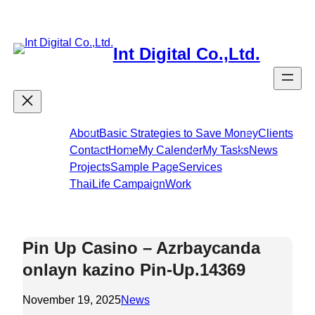
Skip
to
content
Int Digital Co.,Ltd.
About
Basic Strategies to Save Money
Clients
Contact
Home
My Calender
My Tasks
News
Projects
Sample Page
Services
ThaiLife Campaign
Work
Pin Up Casino – Azrbaycanda
onlayn kazino Pin-Up.14369
November 19, 2025
News