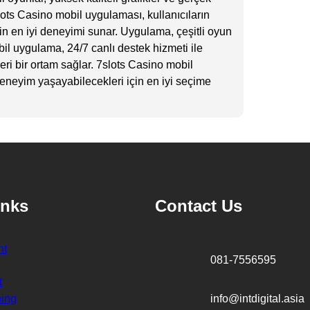
lots Casino mobil uygulaması, kullanıcıların
çin en iyi deneyimi sunar. Uygulama, çeşitli oyun
obil uygulama, 24/7 canlı destek hizmeti ile
eri bir ortam sağlar. 7slots Casino mobil
deneyim yaşayabilecekleri için en iyi seçime
inks
Contact Us
ht
081-7556595
t
ping
info@intdigital.asia