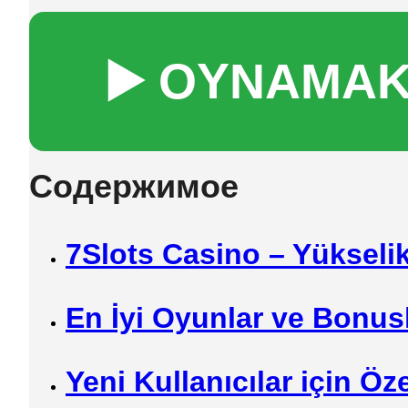
▶️ OYNAMA
Содержимое
7Slots Casino – Yükselik 
En İyi Oyunlar ve Bonus
Yeni Kullanıcılar için Öze