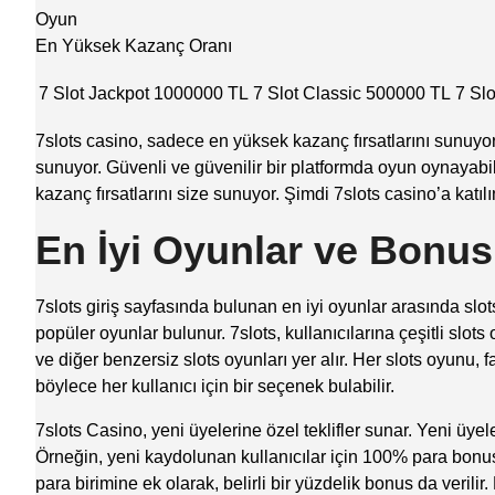
Oyun
En Yüksek Kazanç Oranı
7 Slot Jackpot
1000000 TL
7 Slot Classic
500000 TL
7 Sl
7slots casino, sadece en yüksek kazanç fırsatlarını sunuyo
sunuyor. Güvenli ve güvenilir bir platformda oyun oynayabil
kazanç fırsatlarını size sunuyor. Şimdi 7slots casino’a katıl
En İyi Oyunlar ve Bonus
7slots giriş sayfasında bulunan en iyi oyunlar arasında slots
popüler oyunlar bulunur. 7slots, kullanıcılarına çeşitli slots 
ve diğer benzersiz slots oyunları yer alır. Her slots oyunu, f
böylece her kullanıcı için bir seçenek bulabilir.
7slots Casino, yeni üyelerine özel teklifler sunar. Yeni üye
Örneğin, yeni kaydolunan kullanıcılar için 100% para bonusu
para birimine ek olarak, belirli bir yüzdelik bonus da verilir