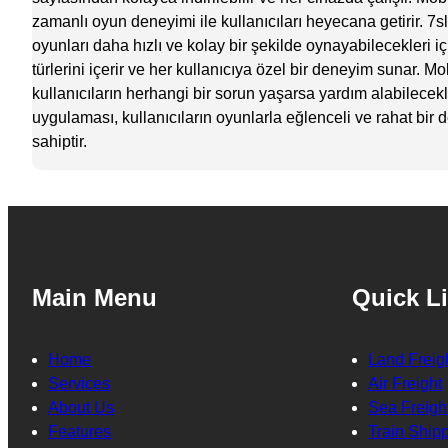
zamanlı oyun deneyimi ile kullanıcıları heyecana getirir. 7s
oyunları daha hızlı ve kolay bir şekilde oynayabilecekleri i
türlerini içerir ve her kullanıcıya özel bir deneyim sunar. M
kullanıcıların herhangi bir sorun yaşarsa yardım alabilecekl
uygulaması, kullanıcıların oyunlarla eğlenceli ve rahat bir 
sahiptir.
Main Menu
Quick L
Home
Land Freig
Services
Air Freight
About Us
Sea Freigh
Features
Train Ship