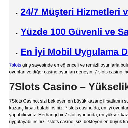
24/7 Müşteri Hizmetleri 
Yüzde 100 Güvenli ve Sa
En İyi Mobil Uygulama 
7slots
giriş sayesinde en eğlenceli ve remizli oyunlarla buluş
oyunları ve diğer casino oyunları deneyin. 7 slots casino, he
7Slots Casino – Yükselik
7Slots Casino, sizi bekleyen en büyük kazanç fırsatlarını 
kazanç fırsatı bulabilirsiniz. 7 slots casino’da, en iyi oyu
yapabilirsiniz. Herhangi bir 7 slot oyununda, en yüksek kazan
uygulayabilirsiniz. 7slots casino, sizi bekleyen en büyük kaz