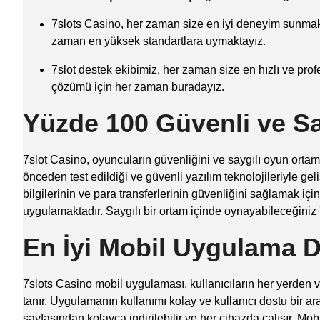
7slots Casino, her zaman size en iyi deneyim sunmak 
zaman en yüksek standartlara uymaktayız.
7slot destek ekibimiz, her zaman size en hızlı ve pro
çözümü için her zaman buradayız.
Yüzde 100 Güvenli ve Sa
7slot Casino, oyuncuların güvenliğini ve saygılı oyun ortam
önceden test edildiği ve güvenli yazılım teknolojileriyle gelişt
bilgilerinin ve para transferlerinin güvenliğini sağlamak iç
uygulamaktadır. Saygılı bir ortam içinde oynayabileceğiniz 
En İyi Mobil Uygulama 
7slots Casino mobil uygulaması, kullanıcıların her yerden
tanır. Uygulamanın kullanımı kolay ve kullanıcı dostu bir ar
sayfasından kolayca indirilebilir ve her cihazda çalışır. Mobi