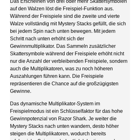
Das Erscheinen von drei oder mehr Skattersymbolen
auf den Walzen löst die Freispiel-Funktion aus.
Während der Freispiele sind die zweite und vierte
Walze vollständig mit Mystery Stacks gefüllt, die sich
bei jedem Spin nach unten bewegen. Mit jedem
Schritt nach unten erhöht sich der
Gewinnmultiplikator. Das Sammeln zusätzlicher
Skattersymbole während der Freispiele erhöht nicht
nur die Anzahl der verbleibenden Freispiele, sondern
auch die Multiplikatoren, was zu noch höheren
Auszahlungen führen kann. Die Freispiele
repräsentieren die Chance auf die großzügigsten
Gewinne.
Das dynamische Multiplikator-System im
Freispielmodus ist ein Schlüsselfaktor für das hohe
Gewinnpotenzial von Razor Shark. Je weiter die
Mystery Stacks nach unten wandern, desto höher
steigen die Multiplikatoren, wodurch bereits