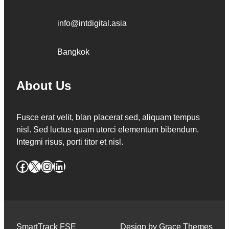
info@intdigital.asia
Bangkok
About Us
Fusce erat velit, blan placerat sed, aliquam tempus
nisl. Sed luctus quam utorci elementum bibendum.
Integmi risus, porti titor et nisl.
Facebook
X
Instagram
LinkedIn
SmartTrack FSE
Design by Grace Themes