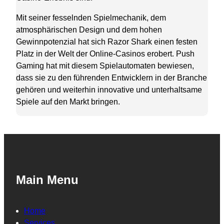
Mit seiner fesselnden Spielmechanik, dem
atmosphärischen Design und dem hohen
Gewinnpotenzial hat sich Razor Shark einen festen
Platz in der Welt der Online-Casinos erobert. Push
Gaming hat mit diesem Spielautomaten bewiesen,
dass sie zu den führenden Entwicklern in der Branche
gehören und weiterhin innovative und unterhaltsame
Spiele auf den Markt bringen.
Main Menu
Home
Services