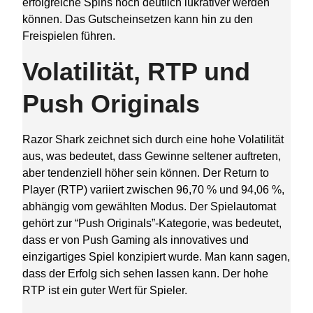
erfolgreiche Spins noch deutlich lukrativer werden
können. Das Gutscheinsetzen kann hin zu den
Freispielen führen.
Volatilität, RTP und
Push Originals
Razor Shark zeichnet sich durch eine hohe Volatilität
aus, was bedeutet, dass Gewinne seltener auftreten,
aber tendenziell höher sein können. Der Return to
Player (RTP) variiert zwischen 96,70 % und 94,06 %,
abhängig vom gewählten Modus. Der Spielautomat
gehört zur “Push Originals”-Kategorie, was bedeutet,
dass er von Push Gaming als innovatives und
einzigartiges Spiel konzipiert wurde. Man kann sagen,
dass der Erfolg sich sehen lassen kann. Der hohe
RTP ist ein guter Wert für Spieler.