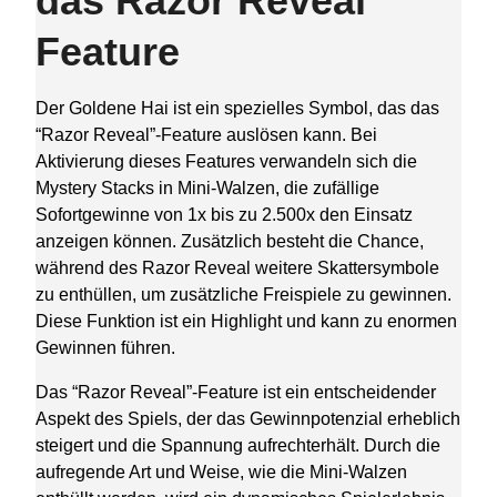
das Razor Reveal
Feature
Der Goldene Hai ist ein spezielles Symbol, das das
“Razor Reveal”-Feature auslösen kann. Bei
Aktivierung dieses Features verwandeln sich die
Mystery Stacks in Mini-Walzen, die zufällige
Sofortgewinne von 1x bis zu 2.500x den Einsatz
anzeigen können. Zusätzlich besteht die Chance,
während des Razor Reveal weitere Skattersymbole
zu enthüllen, um zusätzliche Freispiele zu gewinnen.
Diese Funktion ist ein Highlight und kann zu enormen
Gewinnen führen.
Das “Razor Reveal”-Feature ist ein entscheidender
Aspekt des Spiels, der das Gewinnpotenzial erheblich
steigert und die Spannung aufrechterhält. Durch die
aufregende Art und Weise, wie die Mini-Walzen