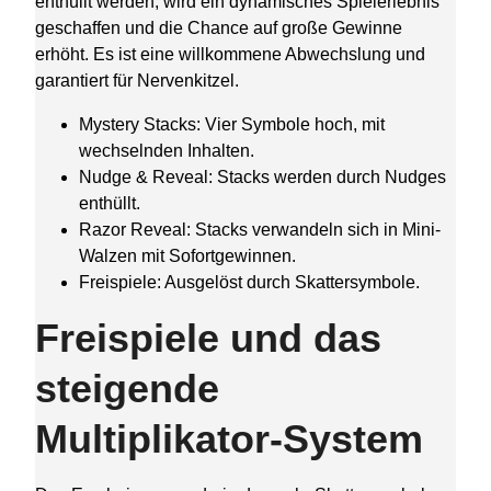
enthüllt werden, wird ein dynamisches Spielerlebnis
geschaffen und die Chance auf große Gewinne
erhöht. Es ist eine willkommene Abwechslung und
garantiert für Nervenkitzel.
Mystery Stacks: Vier Symbole hoch, mit
wechselnden Inhalten.
Nudge & Reveal: Stacks werden durch Nudges
enthüllt.
Razor Reveal: Stacks verwandeln sich in Mini-
Walzen mit Sofortgewinnen.
Freispiele: Ausgelöst durch Skattersymbole.
Freispiele und das
steigende
Multiplikator-System