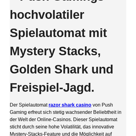
hochvolatiler
Spielautomat mit
Mystery Stacks,
Golden Shark und
Freispiel-Jagd.
Der Spielautomat
razor shark casino
von Push
Gaming erfreut sich stetig wachsender Beliebtheit in
der Welt der Online-Casinos. Dieser Spielautomat
sticht durch seine hohe Volatilität, das innovative
Mystery-Stacks-Feature und die Möglichkeit auf