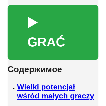
▶️
GRAĆ
Содержимое
Wielki potencjał
wśród małych graczy