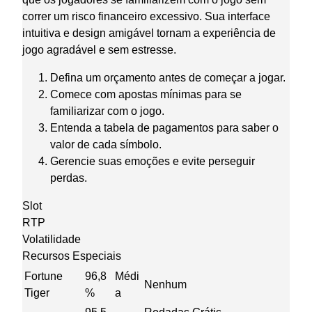
correr um risco financeiro excessivo. Sua interface
intuitiva e design amigável tornam a experiência de
jogo agradável e sem estresse.
Defina um orçamento antes de começar a jogar.
Comece com apostas mínimas para se
familiarizar com o jogo.
Entenda a tabela de pagamentos para saber o
valor de cada símbolo.
Gerencie suas emoções e evite perseguir
perdas.
Slot
RTP
Volatilidade
Recursos Especiais
Fortune
96,8
Médi
Nenhum
Tiger
%
a