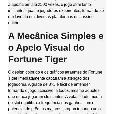
a aposta em até 2500 vezes, o jogo atrai tanto
iniciantes quanto jogadores experientes, tornando-se
um favorito em diversas plataformas de cassino
online.
A Mecânica Simples e
o Apelo Visual do
Fortune Tiger
O design colorido e os gráficos atraentes do Fortune
Tiger imediatamente capturam a atenção dos
jogadores. A grade de 3×3 é fácil de entender,
tornando o jogo acessível a todos, mesmo aqueles
que nunca jogaram slots antes. A volatilidade média
do slot equilibra a frequência dos ganhos com o
potencial de prêmios maiores, proporcionando uma