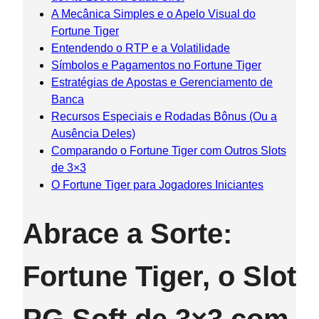
A Mecânica Simples e o Apelo Visual do
Fortune Tiger
Entendendo o RTP e a Volatilidade
Símbolos e Pagamentos no Fortune Tiger
Estratégias de Apostas e Gerenciamento de
Banca
Recursos Especiais e Rodadas Bônus (Ou a
Ausência Deles)
Comparando o Fortune Tiger com Outros Slots
de 3×3
O Fortune Tiger para Jogadores Iniciantes
Abrace a Sorte:
Fortune Tiger, o Slot