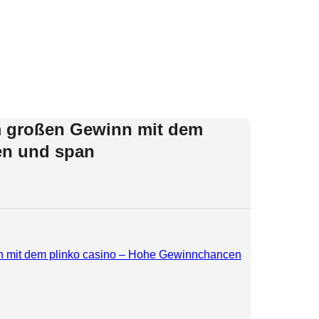
y Calender
My Tasks
News
Projects
Sample Page
Services
ThaiL
m großen Gewinn mit dem
en und span
n mit dem plinko casino – Hohe Gewinnchancen