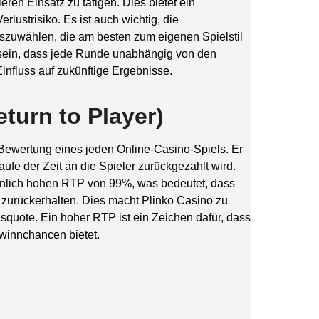
ren Einsatz zu tätigen. Dies bietet ein
strisiko. Es ist auch wichtig, die
szuwählen, die am besten zum eigenen Spielstil
 sein, dass jede Runde unabhängig von den
influss auf zukünftige Ergebnisse.
turn to Player)
r Bewertung eines jeden Online-Casino-Spiels. Er
ufe der Zeit an die Spieler zurückgezahlt wird.
hnlich hohen RTP von 99%, was bedeutet, dass
 zurückerhalten. Dies macht Plinko Casino zu
gsquote. Ein hoher RTP ist ein Zeichen dafür, dass
ewinnchancen bietet.