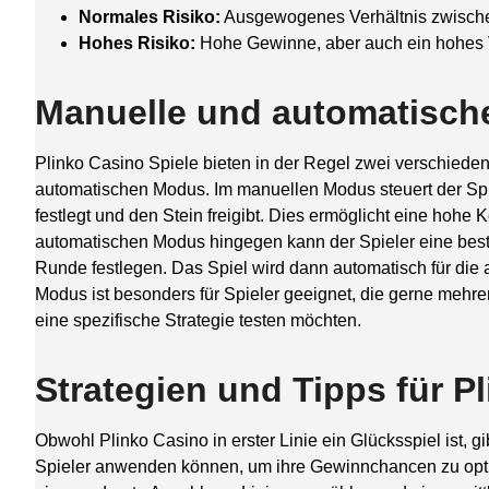
Normales Risiko:
Ausgewogenes Verhältnis zwische
Hohes Risiko:
Hohe Gewinne, aber auch ein hohes V
Manuelle und automatisch
Plinko Casino Spiele bieten in der Regel zwei verschied
automatischen Modus. Im manuellen Modus steuert der Spi
festlegt und den Stein freigibt. Dies ermöglicht eine hohe
automatischen Modus hingegen kann der Spieler eine bes
Runde festlegen. Das Spiel wird dann automatisch für di
Modus ist besonders für Spieler geeignet, die gerne mehr
eine spezifische Strategie testen möchten.
Strategien und Tipps für P
Obwohl Plinko Casino in erster Linie ein Glücksspiel ist, g
Spieler anwenden können, um ihre Gewinnchancen zu optimi