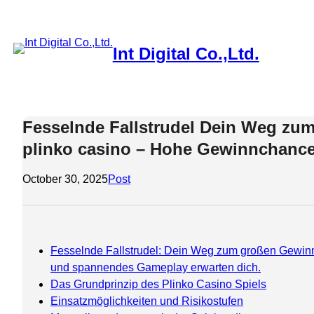
Skip
to
content
Int Digital Co.,Ltd.
About
Basic Strategies to Save Money
Clients
Contact
Home
M
Fesselnde Fallstrudel Dein Weg zu
plinko casino – Hohe Gewinnchanc
October 30, 2025
Post
Fesselnde Fallstrudel: Dein Weg zum großen Gewin
und spannendes Gameplay erwarten dich.
Das Grundprinzip des Plinko Casino Spiels
Einsatzmöglichkeiten und Risikostufen