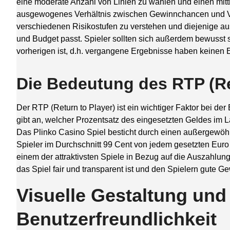
eine moderate Anzahl von Linien zu wählen und einen mittle
ausgewogenes Verhältnis zwischen Gewinnchancen und Verlu
verschiedenen Risikostufen zu verstehen und diejenige au
und Budget passt. Spieler sollten sich außerdem bewusst
vorherigen ist, d.h. vergangene Ergebnisse haben keinen E
Die Bedeutung des RTP (Re
Der RTP (Return to Player) ist ein wichtiger Faktor bei de
gibt an, welcher Prozentsatz des eingesetzten Geldes im La
Das Plinko Casino Spiel besticht durch einen außergewö
Spieler im Durchschnitt 99 Cent von jedem gesetzten Euro
einem der attraktivsten Spiele in Bezug auf die Auszahlun
das Spiel fair und transparent ist und den Spielern gute G
Visuelle Gestaltung und
Benutzerfreundlichkeit