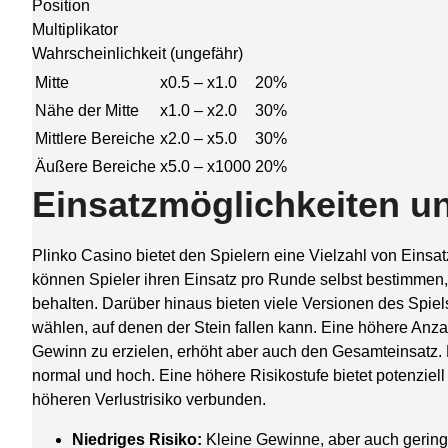
Position
Multiplikator
Wahrscheinlichkeit (ungefähr)
Mitte
x0.5 – x1.0
20%
Nähe der Mitte
x1.0 – x2.0
30%
Mittlere Bereiche
x2.0 – x5.0
30%
Äußere Bereiche
x5.0 – x1000
20%
Einsatzmöglichkeiten u
Plinko Casino bietet den Spielern eine Vielzahl von Einsa
können Spieler ihren Einsatz pro Runde selbst bestimmen, 
behalten. Darüber hinaus bieten viele Versionen des Spiels
wählen, auf denen der Stein fallen kann. Eine höhere Anza
Gewinn zu erzielen, erhöht aber auch den Gesamteinsatz. Es 
normal und hoch. Eine höhere Risikostufe bietet potenziel
höheren Verlustrisiko verbunden.
Niedriges Risiko:
Kleine Gewinne, aber auch geringe