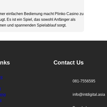
ner einfachen Bedienung macht Plinko Casino zu
gt. Es ist ein Spiel, das sowohl Anfänger als
samen und spannenden Spielablauf sorgt.
inks
Contact Us
ht
081-7556595
t
ping
info@intdigital.asia
t