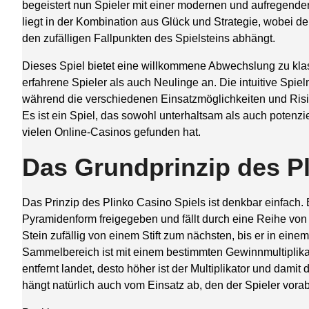
begeistert nun Spieler mit einer modernen und aufregenden
liegt in der Kombination aus Glück und Strategie, wobei 
den zufälligen Fallpunkten des Spielsteins abhängt.
Dieses Spiel bietet eine willkommene Abwechslung zu kla
erfahrene Spieler als auch Neulinge an. Die intuitive Spie
während die verschiedenen Einsatzmöglichkeiten und Risi
Es ist ein Spiel, das sowohl unterhaltsam als auch potenziel
vielen Online-Casinos gefunden hat.
Das Grundprinzip des Pl
Das Prinzip des Plinko Casino Spiels ist denkbar einfach. 
Pyramidenform freigegeben und fällt durch eine Reihe von S
Stein zufällig von einem Stift zum nächsten, bis er in ein
Sammelbereich ist mit einem bestimmten Gewinnmultiplikato
entfernt landet, desto höher ist der Multiplikator und dam
hängt natürlich auch vom Einsatz ab, den der Spieler vorab 