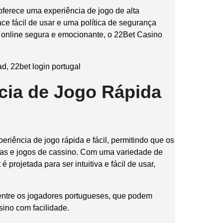
ferece uma experiência de jogo de alta
ce fácil de usar e uma política de segurança
 online segura e emocionante, o 22Bet Casino
d, 22bet login portugal
cia de Jogo Rápida
eriência de jogo rápida e fácil, permitindo que os
as e jogos de cassino. Com uma variedade de
 projetada para ser intuitiva e fácil de usar,
entre os jogadores portugueses, que podem
sino com facilidade.