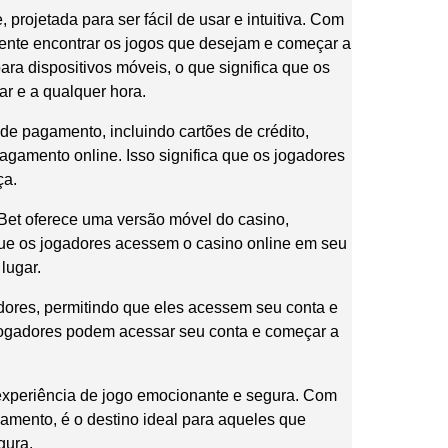
 projetada para ser fácil de usar e intuitiva. Com
ente encontrar os jogos que desejam e começar a
ara dispositivos móveis, o que significa que os
r e a qualquer hora.
 pagamento, incluindo cartões de crédito,
pagamento online. Isso significa que os jogadores
ça.
2Bet oferece uma versão móvel do casino,
ue os jogadores acessem o casino online em seu
lugar.
ores, permitindo que eles acessem seu conta e
jogadores podem acessar seu conta e começar a
experiência de jogo emocionante e segura. Com
gamento, é o destino ideal para aqueles que
gura.