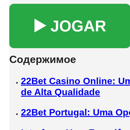
▶️ JOGAR
Содержимое
22Bet Casino Online: U
de Alta Qualidade
22Bet Portugal: Uma Op