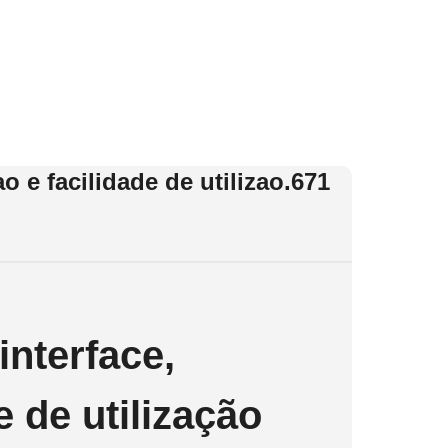
y Calender
My Tasks
News
Projects
Sample Page
Services
ThaiL
o e facilidade de utilizao.671
interface,
 de utilização