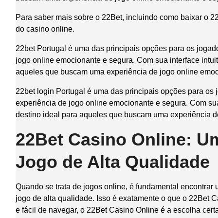
Para saber mais sobre o 22Bet, incluindo como baixar o 22b
do casino online.
22bet Portugal é uma das principais opções para os joga
jogo online emocionante e segura. Com sua interface intuit
aqueles que buscam uma experiência de jogo online emoc
22bet login Portugal é uma das principais opções para os
experiência de jogo online emocionante e segura. Com sua i
destino ideal para aqueles que buscam uma experiência d
22Bet Casino Online: U
Jogo de Alta Qualidade
Quando se trata de jogos online, é fundamental encontrar
jogo de alta qualidade. Isso é exatamente o que o 22Bet C
e fácil de navegar, o 22Bet Casino Online é a escolha cer