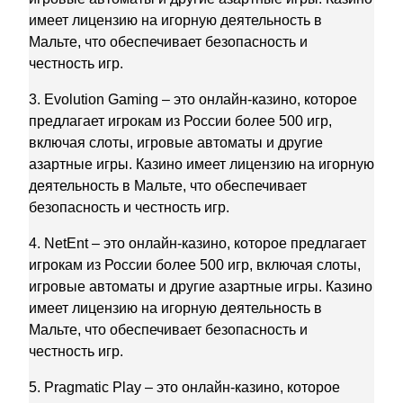
имеет лицензию на игорную деятельность в
Мальте, что обеспечивает безопасность и
честность игр.
3. Evolution Gaming – это онлайн-казино, которое
предлагает игрокам из России более 500 игр,
включая слоты, игровые автоматы и другие
азартные игры. Казино имеет лицензию на игорную
деятельность в Мальте, что обеспечивает
безопасность и честность игр.
4. NetEnt – это онлайн-казино, которое предлагает
игрокам из России более 500 игр, включая слоты,
игровые автоматы и другие азартные игры. Казино
имеет лицензию на игорную деятельность в
Мальте, что обеспечивает безопасность и
честность игр.
5. Pragmatic Play – это онлайн-казино, которое