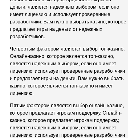
деньги, является надежным выбором, если оно
имеет лицензию и использует проверенные
разработчики. Вам нужно выбрать казино, которое
предлагает игры на деньги от надежных
разработчиков.
Четвертым фактором является выбор топ-казино.
Онлайн-казино, которое является топ-казино,
является надежным выбором, если оно имеет
лицензию, использует проверенные разработчики
и предлагает игры на деньги. Вам нужно выбрать
казино, которое является топ-казино и имеет
лицензию.
Пятым фактором является выбор онлайн-казино,
которое предлагает игрокам поддержку. Онлайн-
казино, которое предлагает игрокам поддержку,
является надежным выбором, если оно имеет
лицензию, использует проверенные разработчики