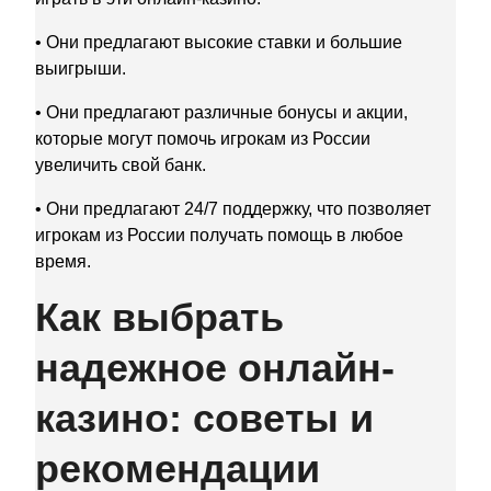
• Они предлагают высокие ставки и большие
выигрыши.
• Они предлагают различные бонусы и акции,
которые могут помочь игрокам из России
увеличить свой банк.
• Они предлагают 24/7 поддержку, что позволяет
игрокам из России получать помощь в любое
время.
Как выбрать
надежное онлайн-
казино: советы и
рекомендации