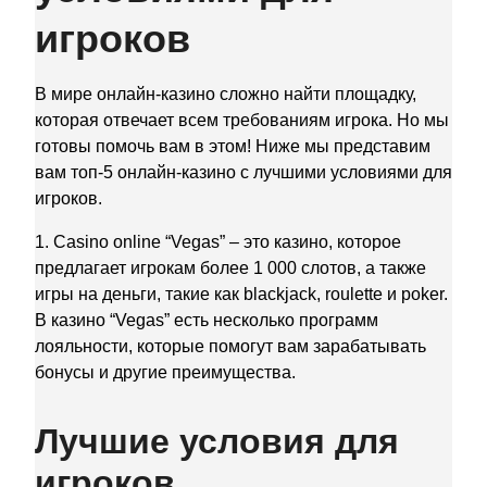
игроков
В мире онлайн-казино сложно найти площадку,
которая отвечает всем требованиям игрока. Но мы
готовы помочь вам в этом! Ниже мы представим
вам топ-5 онлайн-казино с лучшими условиями для
игроков.
1. Casino online “Vegas” – это казино, которое
предлагает игрокам более 1 000 слотов, а также
игры на деньги, такие как blackjack, roulette и poker.
В казино “Vegas” есть несколько программ
лояльности, которые помогут вам зарабатывать
бонусы и другие преимущества.
Лучшие условия для
игроков