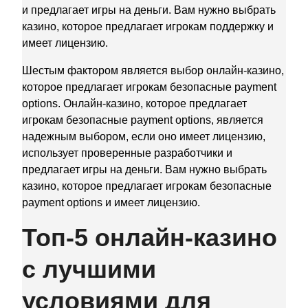
и предлагает игры на деньги. Вам нужно выбрать
казино, которое предлагает игрокам поддержку и
имеет лицензию.
Шестым фактором является выбор онлайн-казино,
которое предлагает игрокам безопасные payment
options. Онлайн-казино, которое предлагает
игрокам безопасные payment options, является
надежным выбором, если оно имеет лицензию,
использует проверенные разработчики и
предлагает игры на деньги. Вам нужно выбрать
казино, которое предлагает игрокам безопасные
payment options и имеет лицензию.
Топ-5 онлайн-казино
с лучшими
условиями для