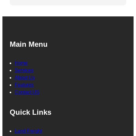
Main Menu
Home
Services
About Us
Features
Contact US
Quick Links
Land Freight