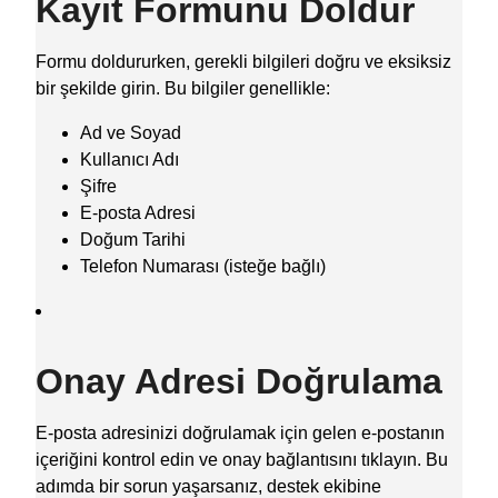
Kayıt Formunu Doldur
Formu doldururken, gerekli bilgileri doğru ve eksiksiz
bir şekilde girin. Bu bilgiler genellikle:
Ad ve Soyad
Kullanıcı Adı
Şifre
E-posta Adresi
Doğum Tarihi
Telefon Numarası (isteğe bağlı)
Onay Adresi Doğrulama
E-posta adresinizi doğrulamak için gelen e-postanın
içeriğini kontrol edin ve onay bağlantısını tıklayın. Bu
adımda bir sorun yaşarsanız, destek ekibine