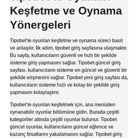
Keşfetme ve Oynama
Yönergeleri
Tipobet’te oyunları keşfetme ve oynama süreci basit
ve anlaşılır. İlk adım, tipobet giriş sayfasına ulaşmaktır.
Bu sayfa, kullanıcıların güvenli ve hızlı bir şekilde
sisteme giriş yapmasını sağlar. Tipobet güncel giriş
sayfası, kullanıcıların sisteme en güncel ve güvenli bir
şekilde erişmesini sağlar. Tipobet yeni giriş sayfası da,
kullanıcıların sisteme hızlı ve kolay bir şekilde giriş
yapmasını kolaylaştırır.
Tipobet’te oyunları keşfetmek için, ana menüden
oynanabilir oyunlar bölümüne gidin. Burada çeşitli
kategoriler altında çeşitli oyunlar bulunur. Tipobet
güncel oyunlar, kullanıcıların güncel eğlence ve
kazanç fırsatlarını yakalamasını sağlar. Tipobet giriş