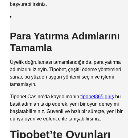
başvurabilirsiniz.
Para Yatırma Adımlarını
Tamamla
Üyelik doğrulaması tamamlandığında, para yatırma
adımlarını izleyin. Tipobet, çeşitli ödeme yöntemleri
sunar, bu yüzden uygun yöntemi seçin ve işlemi
tamamlayın.
Tipobet Casino’da kaydolmanın
tipobet365 giriş
bu
basit adımları takip ederek, yeni bir oyun deneyimi
başlatabilirsiniz. Güvenli ve hızlı bir süreçte, yeni bir
dünya oyun ve eğlence ile tanışabilirsiniz.
Tipobet’te Oyunları