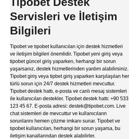
Tipobet Destek
Servisleri ve İletişim
Bilgileri
Tipobet ve tıpobet kullanıcıları için destek hizmetleri
ve iletişim bilgileri önemlidir. Tipobet yeni giriş veya
tipobet güncel giriş yaparken, herhangi bir sorun
yaşarsanız, destek hizmetlerinden yardım alabilirsiniz.
Tipobet giriş veya tipbet giriş yaparken karşılaşılan her
türlü sorun için 24/7 destek hizmetleri mevcuttur.
Tipobet destek hattı, e-posta ve canlı mesaj sistemleri
ile kullanıcıları destekler. Tipobet destek hattı: +90 533
123 45 67. E-posta adresi: destek@tipobet.com. Live
chat sistemleri de mevcuttur ve kullanıcıların
sorunlarını hemen çözme imkanı sunar. Tipobet ve
tıpobet kullanıcıları, herhangi bir sorun yaşarsa, bu
iletişim kanallarından destek alabilirler.