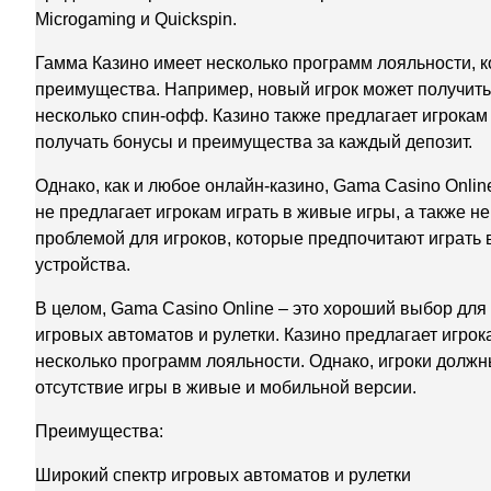
Microgaming и Quickspin.
Гамма Казино имеет несколько программ лояльности, 
преимущества. Например, новый игрок может получить 
несколько спин-офф. Казино также предлагает игрокам
получать бонусы и преимущества за каждый депозит.
Однако, как и любое онлайн-казино, Gama Casino Onlin
не предлагает игрокам играть в живые игры, а также н
проблемой для игроков, которые предпочитают играть
устройства.
В целом, Gama Casino Online – это хороший выбор для
игровых автоматов и рулетки. Казино предлагает игро
несколько программ лояльности. Однако, игроки должны
отсутствие игры в живые и мобильной версии.
Преимущества:
Широкий спектр игровых автоматов и рулетки