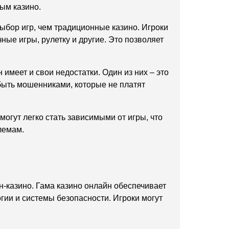
ым казино.
ыбор игр, чем традиционные казино. Игроки
ные игры, рулетку и другие. Это позволяет
 имеет и свои недостатки. Один из них – это
быть мошенниками, которые не платят
огут легко стать зависимыми от игры, что
лемам.
н-казино. Гама казино онлайн обеспечивает
гии и системы безопасности. Игроки могут