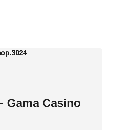
y Calender
My Tasks
News
Projects
Sample Page
Services
ThaiL
зор.3024
– Gama Casino