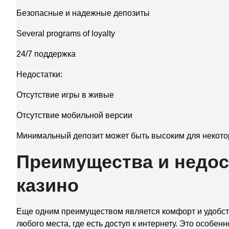
Безопасные и надежные депозиты
Several programs of loyalty
24/7 поддержка
Недостатки:
Отсутствие игры в живые
Отсутствие мобильной версии
Минимальный депозит может быть высоким для некото
Преимущества и недос
казино
Еще одним преимуществом является комфорт и удобство
любого места, где есть доступ к интернету. Это особенн