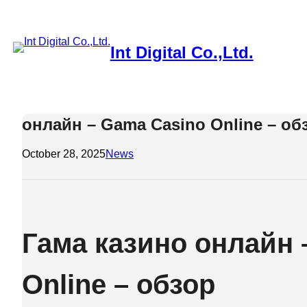
Skip
to
content
Int Digital Co.,Ltd.
About
Basic Strategies to Save Money
Clients
Contact
Home
M
онлайн – Gama Casino Online – об
October 28, 2025
News
Гама казино онлайн 
Online – обзор