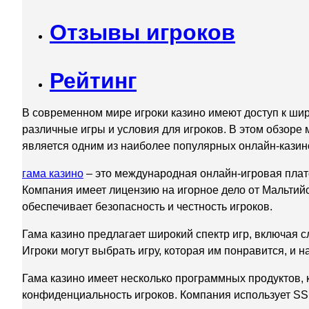
Отзывы игроков
Рейтинг
В современном мире игроки казино имеют доступ к ши
различные игры и условия для игроков. В этом обзоре
является одним из наиболее популярных онлайн-казин
гама казино
– это международная онлайн-игровая платф
Компания имеет лицензию на игорное дело от Мальтийс
обеспечивает безопасность и честность игроков.
Гама казино предлагает широкий спектр игр, включая сл
Игроки могут выбрать игру, которая им понравится, и н
Гама казино имеет несколько программных продуктов,
конфиденциальность игроков. Компания использует S