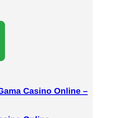
Gama Casino Online –