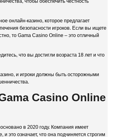
ничества, чтобы обеспечить честность
ное онлайн-казино, которое предлагает
печения безопасности игроков. Если вы ищете
стно, то Gama Casino Online – это отличный
итесь, что вы достигли возраста 18 лет и что
казино, и игроки должны быть осторожными
шенничества.
Gama Casino Online
 основано в 2020 году. Компания имеет
 и это означает, что она подчиняется строгим