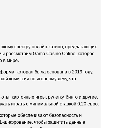
рокому спектру онлайн-казино, предлагающих
 мы рассмотрим Gama Casino Online, которое
о в мире.
орма, которая была основана в 2019 году.
кой комиссии по игорному делу, что
оты, карточные игры, рулетку, бинго и другие.
ачать играть с минимальной ставкой 0,20 евро.
 которые обеспечивают безопасность и
SL-шифрование, чтобы защитить данные