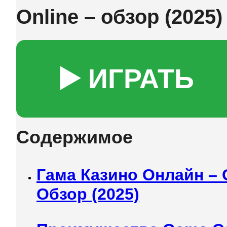
Online – обзор (2025)
▶️ ИГРАТЬ
Содержимое
Гама Казино Онлайн – 
Обзор (2025)