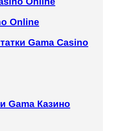
sino Online
o Online
татки Gama Casino
и Gama Казино