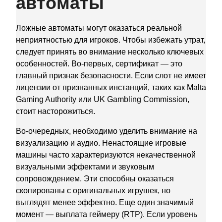
автоматы
Ложные автоматы могут оказаться реальной
неприятностью для игроков. Чтобы избежать утрат,
следует принять во внимание несколько ключевых
особенностей. Во-первых, сертификат — это
главный признак безопасности. Если слот не имеет
лицензии от признанных инстанций, таких как Malta
Gaming Authority или UK Gambling Commission,
стоит насторожиться.
Во-очередных, необходимо уделить внимание на
визуализацию и аудио. Ненастоящие игровые
машины часто характеризуются некачественной
визуальными эффектами и звуковым
сопровождением. Эти способны оказаться
скопированы с оригинальных игрушек, но
выглядят менее эффектно. Еще один значимый
момент — выплата геймеру (RTP). Если уровень