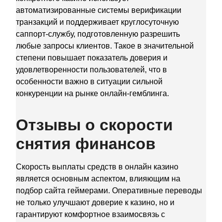
автоматизированные системы верификации
транзакций и поддерживает круглосуточную
саппорт-службу, подготовленную разрешить
любые запросы клиентов. Такое в значительной
степени повышает показатель доверия и
удовлетворенности пользователей, что в
особенности важно в ситуации сильной
конкуренции на рынке онлайн-гемблинга.
Отзывы о скорости
снятия финансов
Скорость выплаты средств в онлайн казино
является основным аспектом, влияющим на
подбор сайта геймерами. Оперативные переводы
не только улучшают доверие к казино, но и
гарантируют комфортное взаимосвязь с