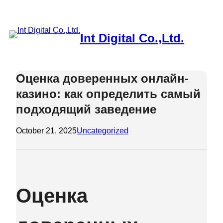
Skip
to
content
Int Digital Co.,Ltd.
Оценка доверенных онлайн-
казино: как определить самый
подходящий заведение
October 21, 2025
Uncategorized
Оценка