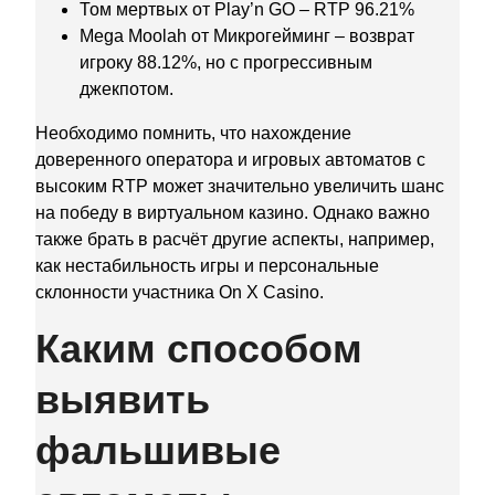
Том мертвых от Play’n GO – RTP 96.21%
Mega Moolah от Микрогейминг – возврат
игроку 88.12%, но с прогрессивным
джекпотом.
Необходимо помнить, что нахождение
доверенного оператора и игровых автоматов с
высоким RTP может значительно увеличить шанс
на победу в виртуальном казино. Однако важно
также брать в расчёт другие аспекты, например,
как нестабильность игры и персональные
склонности участника On X Casino.
Каким способом
выявить
фальшивые