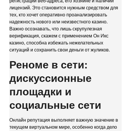
регистрации веб-адреса, его хозяине и наличии
лицензий. Это становится нужным средством для
тех, кто хочет оперативно проанализировать
надежность нового или неизвестного казино.
Важно осознавать, что лишь скрупулезная
верификация, скажем с применением Он Икс
казино, способна избежать нежелательных
ситуаций и сохранить свои деньги от жуликов.
Реноме в сети:
дискуссионные
площадки и
социальные сети
Онлайн репутация выполняет важную значение в
текущем виртуальном мире, особенно когда дело