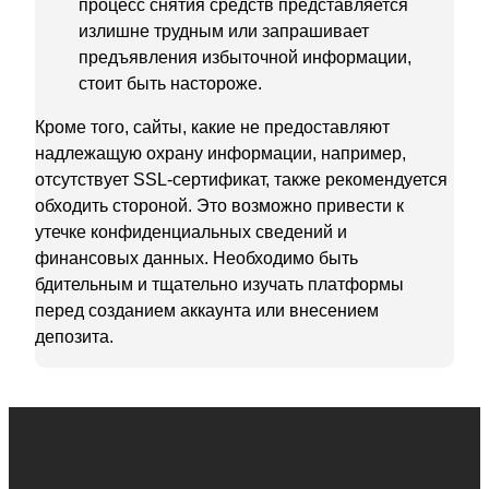
процесс снятия средств представляется
излишне трудным или запрашивает
предъявления избыточной информации,
стоит быть настороже.
Кроме того, сайты, какие не предоставляют
надлежащую охрану информации, например,
отсутствует SSL-сертификат, также рекомендуется
обходить стороной. Это возможно привести к
утечке конфиденциальных сведений и
финансовых данных. Необходимо быть
бдительным и тщательно изучать платформы
перед созданием аккаунта или внесением
депозита.