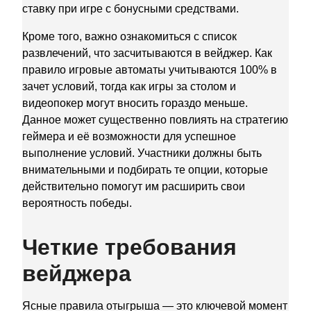
ставку при игре с бонусными средствами.
Кроме того, важно ознакомиться с список
развлечений, что засчитываются в вейджер. Как
правило игровые автоматы учитываются 100% в
зачет условий, тогда как игры за столом и
видеопокер могут вносить гораздо меньше.
Данное может существенно повлиять на стратегию
геймера и её возможности для успешное
выполнение условий. Участники должны быть
внимательными и подбирать те опции, которые
действительно помогут им расширить свои
вероятность победы.
Четкие требования
вейджера
Ясные правила отыгрыша — это ключевой момент