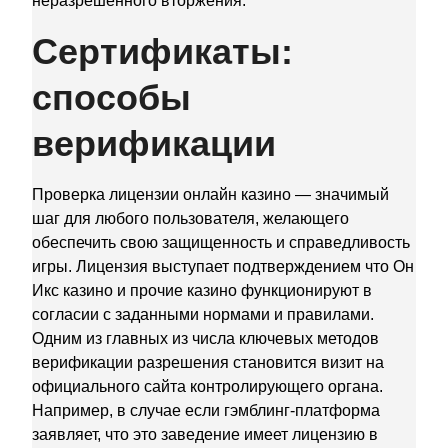
неразрешенного вторжения.
Сертификаты:
способы
верификации
Проверка лицензии онлайн казино — значимый
шаг для любого пользователя, желающего
обеспечить свою защищенность и справедливость
игры. Лицензия выступает подтверждением что Он
Икс казино и прочие казино функционируют в
согласии с заданными нормами и правилами.
Одним из главных из числа ключевых методов
верификации разрешения становится визит на
официального сайта контролирующего органа.
Например, в случае если гэмблинг-платформа
заявляет, что это заведение имеет лицензию в