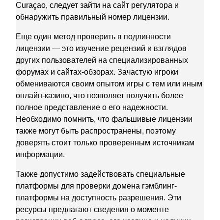
Curaçao, следует зайти на сайт регулятора и
обнаружить правильный номер лицензии.
Еще один метод проверить в подлинности
лицензии — это изучение рецензий и взглядов
других пользователей на специализированных
форумах и сайтах-обзорах. Зачастую игроки
обмениваются своим опытом игры с тем или иным
онлайн-казино, что позволяет получить более
полное представление о его надежности.
Необходимо помнить, что фальшивые лицензии
также могут быть распространены, поэтому
доверять стоит только проверенным источникам
информации.
Также допустимо задействовать специальные
платформы для проверки домена гэмблинг-
платформы на доступность разрешения. Эти
ресурсы предлагают сведения о моменте