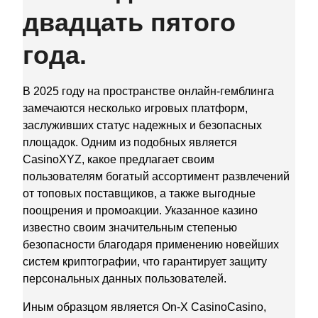
двадцать пятого
года.
В 2025 году на пространстве онлайн-гемблинга
замечаются несколько игровых платформ,
заслуживших статус надежных и безопасных
площадок. Одним из подобных является
CasinoXYZ, какое предлагает своим
пользователям богатый ассортимент развлечений
от топовых поставщиков, а также выгодные
поощрения и промоакции. Указанное казино
известно своим значительным степенью
безопасности благодаря применению новейших
систем криптографии, что гарантирует защиту
персональных данных пользователей.
Иным образцом является On-X CasinoCasino,