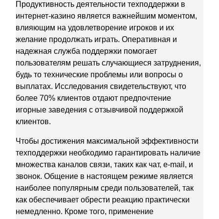
Продуктивность деятельности техподдержки в
интернет-казино является важнейшим моментом,
влияющим на удовлетворение игроков и их
желание продолжать играть. Оперативная и
надежная служба поддержки помогает
пользователям решать случающиеся затруднения,
будь то технические проблемы или вопросы о
выплатах. Исследования свидетельствуют, что
более 70% клиентов отдают предпочтение
игорные заведения с отзывчивой поддержкой
клиентов.
Чтобы достижения максимальной эффективности
техподдержки необходимо гарантировать наличие
множества каналов связи, таких как чат, e-mail, и
звонок. Общение в настоящем режиме является
наиболее популярным среди пользователей, так
как обеспечивает обрести реакцию практически
немедленно. Кроме того, применение