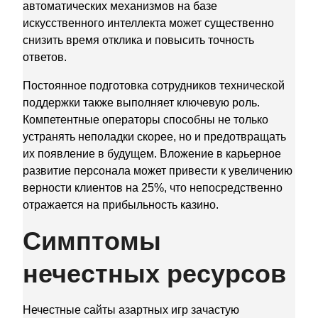
автоматических механизмов на базе
искусственного интеллекта может существенно
снизить время отклика и повысить точность
ответов.
Постоянное подготовка сотрудников технической
поддержки также выполняет ключевую роль.
Компетентные операторы способны не только
устранять неполадки скорее, но и предотвращать
их появление в будущем. Вложение в карьерное
развитие персонала может привести к увеличению
верности клиентов на 25%, что непосредственно
отражается на прибыльность казино.
Симптомы
нечестных ресурсов
Нечестные сайты азартных игр зачастую