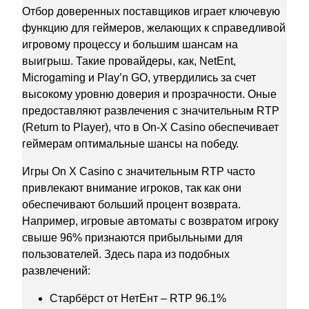
Отбор доверенных поставщиков играет ключевую
функцию для геймеров, желающих к справедливой
игровому процессу и большим шансам на
выигрыш. Такие провайдеры, как, NetEnt,
Microgaming и Play’n GO, утвердились за счет
высокому уровню доверия и прозрачности. Оные
предоставляют развлечения с значительным RTP
(Return to Player), что в On-X Casino обеспечивает
геймерам оптимальные шансы на победу.
Игры On X Casino с значительным RTP часто
привлекают внимание игроков, так как они
обеспечивают больший процент возврата.
Например, игровые автоматы с возвратом игроку
свыше 96% признаются прибыльными для
пользователей. Здесь пара из подобных
развлечений:
Старбёрст от НетЕнт – RTP 96.1%