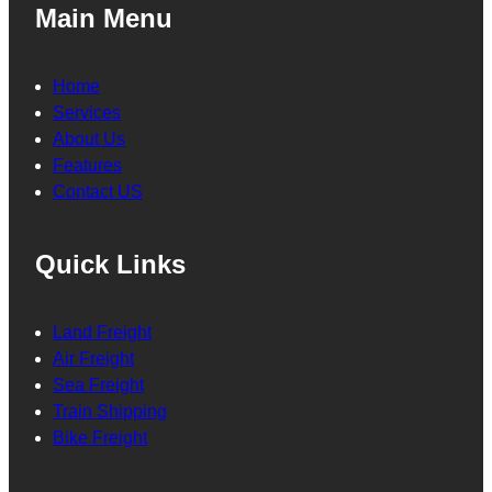
Main Menu
Home
Services
About Us
Features
Contact US
Quick Links
Land Freight
Air Freight
Sea Freight
Train Shipping
Bike Freight