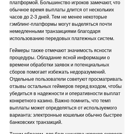
платформой. Большинство игроков замечают, что
обычное время выплаты длится от нескольких
часов до 2-3 дней. Тем не менее некоторые
гэмблинг-платформы могут выделяться почти
немедленными транзакциями благодаря
использованию передовых платежных систем.
Геймеры также отмечают значимость ясности
процедуры. Обладание ясной информации о
времени обработки заявок и потенциальных
сборов помогает избежать недоразумений.
Отдельные пользователи советуют просматривать
отзывы остальных геймеров перед входом, чтобы
убедиться в надежности и оперативности выплат
конкретного казино. Важно помнить, что темп
выплаты может определяться от используемого
варианта: электронные кошельки обычно быстрее
банковских транзакций.