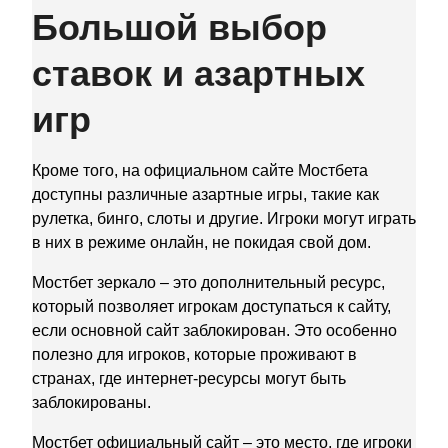
Большой выбор
ставок и азартных
игр
Кроме того, на официальном сайте Мостбета
доступны различные азартные игры, такие как
рулетка, бинго, слоты и другие. Игроки могут играть
в них в режиме онлайн, не покидая свой дом.
Мостбет зеркало – это дополнительный ресурс,
который позволяет игрокам доступаться к сайту,
если основной сайт заблокирован. Это особенно
полезно для игроков, которые проживают в
странах, где интернет-ресурсы могут быть
заблокированы.
Мостбет официальный сайт – это место, где игроки