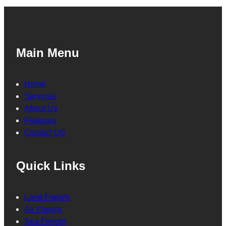
Main Menu
Home
Services
About Us
Features
Contact US
Quick Links
Land Freight
Air Freight
Sea Freight