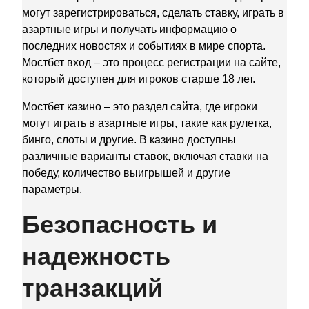
могут зарегистрироваться, сделать ставку, играть в
азартные игры и получать информацию о
последних новостях и событиях в мире спорта.
Мостбет вход – это процесс регистрации на сайте,
который доступен для игроков старше 18 лет.
Мостбет казино – это раздел сайта, где игроки
могут играть в азартные игры, такие как рулетка,
бинго, слоты и другие. В казино доступны
различные варианты ставок, включая ставки на
победу, количество выигрышей и другие
параметры.
Безопасность и
надежность
транзакций