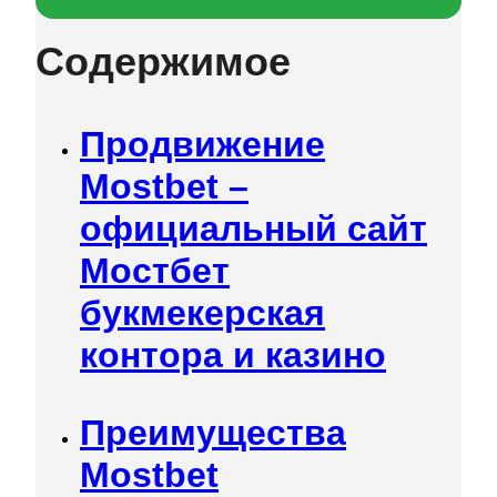
Содержимое
Продвижение
Mostbet –
официальный сайт
Мостбет
букмекерская
контора и казино
Преимущества
Mostbet