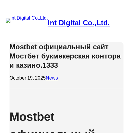
Skip
to
content
Int Digital Co.,Ltd.
Mostbet официальный сайт
Мостбет букмекерская контора
и казино.1333
October 19, 2025
News
Mostbet