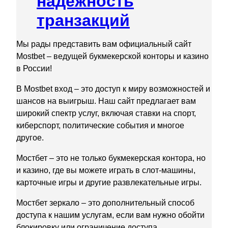
надежность
транзакций
Мы рады представить вам официальный сайт
Mostbet – ведущей букмекерской конторы и казино
в России!
В Mostbet вход – это доступ к миру возможностей и
шансов на выигрыш. Наш сайт предлагает вам
широкий спектр услуг, включая ставки на спорт,
киберспорт, политические события и многое
другое.
Мостбет – это не только букмекерская контора, но
и казино, где вы можете играть в слот-машины,
карточные игры и другие развлекательные игры.
Мостбет зеркало – это дополнительный способ
доступа к нашим услугам, если вам нужно обойти
блокировку или ограничение доступа.