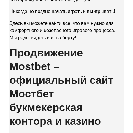
Никогда не поздно начать играть и выигрывать!
Здесь вы можете найти все, что вам нужно для
комфортного и безопасного игрового процесса.
Мы рады видеть вас на борту!
Продвижение
Mostbet –
официальный сайт
Мостбет
букмекерская
контора и казино