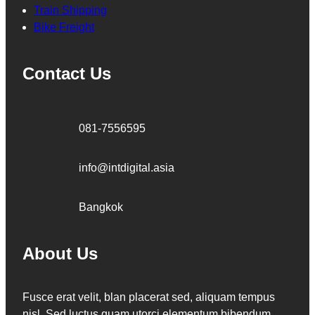
Train Shipping
Bike Freight
Contact Us
081-7556595
info@intdigital.asia
Bangkok
About Us
Fusce erat velit, blan placerat sed, aliquam tempus
nisl. Sed luctus quam utorci elementum bibendum.