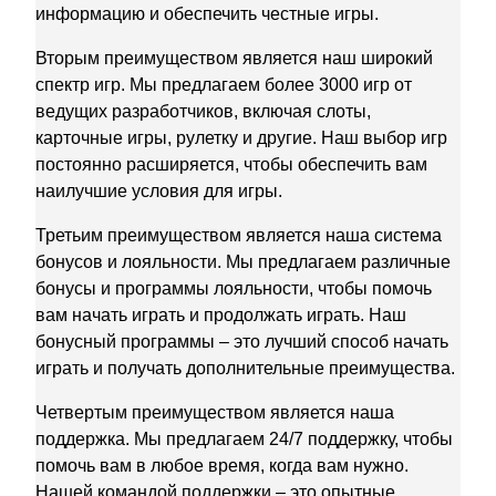
информацию и обеспечить честные игры.
Вторым преимуществом является наш широкий
спектр игр. Мы предлагаем более 3000 игр от
ведущих разработчиков, включая слоты,
карточные игры, рулетку и другие. Наш выбор игр
постоянно расширяется, чтобы обеспечить вам
наилучшие условия для игры.
Третьим преимуществом является наша система
бонусов и лояльности. Мы предлагаем различные
бонусы и программы лояльности, чтобы помочь
вам начать играть и продолжать играть. Наш
бонусный программы – это лучший способ начать
играть и получать дополнительные преимущества.
Четвертым преимуществом является наша
поддержка. Мы предлагаем 24/7 поддержку, чтобы
помочь вам в любое время, когда вам нужно.
Нашей командой поддержки – это опытные