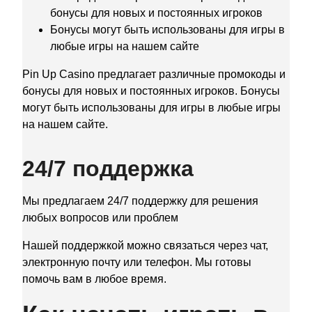
бонусы для новых и постоянных игроков
Бонусы могут быть использованы для игры в
любые игры на нашем сайте
Pin Up Casino предлагает различные промокоды и
бонусы для новых и постоянных игроков. Бонусы
могут быть использованы для игры в любые игры
на нашем сайте.
24/7 поддержка
Мы предлагаем 24/7 поддержку для решения
любых вопросов или проблем
Нашей поддержкой можно связаться через чат,
электронную почту или телефон. Мы готовы
помочь вам в любое время.