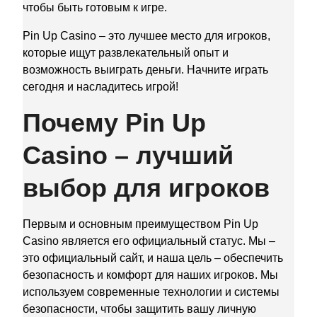
чтобы быть готовым к игре.
Pin Up Casino – это лучшее место для игроков,
которые ищут развлекательный опыт и
возможность выиграть деньги. Начните играть
сегодня и насладитесь игрой!
Почему Pin Up
Casino – лучший
выбор для игроков
Первым и основным преимуществом Pin Up
Casino является его официальный статус. Мы –
это официальный сайт, и наша цель – обеспечить
безопасность и комфорт для наших игроков. Мы
используем современные технологии и системы
безопасности, чтобы защитить вашу личную