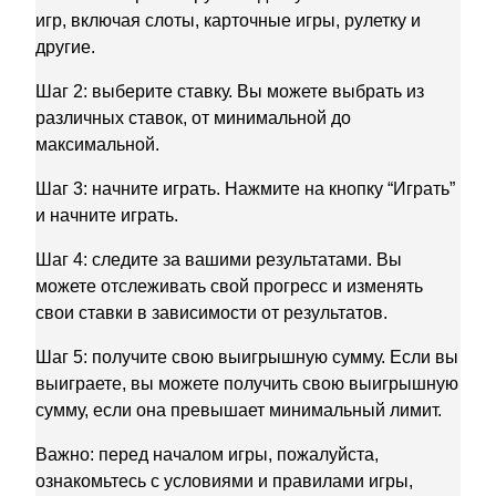
игр, включая слоты, карточные игры, рулетку и
другие.
Шаг 2: выберите ставку. Вы можете выбрать из
различных ставок, от минимальной до
максимальной.
Шаг 3: начните играть. Нажмите на кнопку “Играть”
и начните играть.
Шаг 4: следите за вашими результатами. Вы
можете отслеживать свой прогресс и изменять
свои ставки в зависимости от результатов.
Шаг 5: получите свою выигрышную сумму. Если вы
выиграете, вы можете получить свою выигрышную
сумму, если она превышает минимальный лимит.
Важно: перед началом игры, пожалуйста,
ознакомьтесь с условиями и правилами игры,