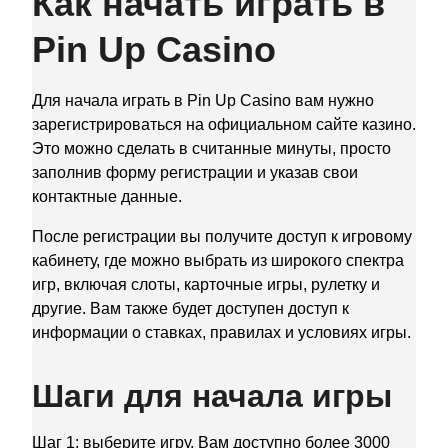
Как начать играть в
Pin Up Casino
Для начала играть в Pin Up Casino вам нужно
зарегистрироваться на официальном сайте казино.
Это можно сделать в считанные минуты, просто
заполнив форму регистрации и указав свои
контактные данные.
После регистрации вы получите доступ к игровому
кабинету, где можно выбрать из широкого спектра
игр, включая слоты, карточные игры, рулетку и
другие. Вам также будет доступен доступ к
информации о ставках, правилах и условиях игры.
Шаги для начала игры
Шаг 1: выберите игру. Вам доступно более 3000