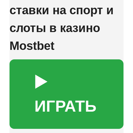
ставки на спорт и
слоты в казино
Mostbet
▶️
ИГРАТЬ