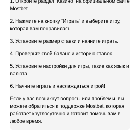
1. Откройте раздел “Казино” на официальном сайте
Mostbet.
2. Нажмите на кнопку “Играть” и выберите игру,
которая вам понравилась.
3. Установите размер ставки и начните играть.
4. Проверьте свой баланс и историю ставок.
5. Установите настройки для игры, такие как язык и
валюта.
6. Начните играть и наслаждаться игрой!
Если у вас возникнут вопросы или проблемы, вы
можете обратиться к поддержке Mostbet, которая
работает круглосуточно и готовит помочь вам в
любое время.