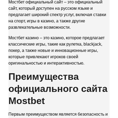
Мостбет официальный сайт – это официальный
сайт, который доступен на русском языке и
предлагает широкий спектр услуг, включая ставки
на спорт, игры в казино, а также другие
развлекательные возможности.
Мостбет казино – это казино, которое предлагает
классические игры, такие как рулетка, blackjack,
покер, а также новые и инновационные игры,
которые привлекают игроков своей
оригинальностью и интерактивностью.
Преимущества
официального сайта
Mostbet
Первым преимуществом является безопасность и