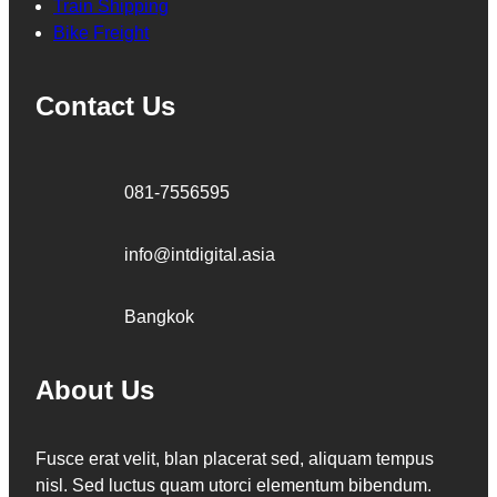
Train Shipping
Bike Freight
Contact Us
081-7556595
info@intdigital.asia
Bangkok
About Us
Fusce erat velit, blan placerat sed, aliquam tempus
nisl. Sed luctus quam utorci elementum bibendum.