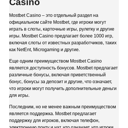
Casino
Mostbet Casino – это отдельный раздел на
официальном сайте Mostbet, где игроки могут
играть в слоты, карточные игры, рулетку и другие
игры. Mostbet Casino предлагает более 1000 игр,
включая слоты от известных разработчиков, таких
как NetEnt, Microgaming и другие.
Еще одним преимуществом Mostbet Casino
является доступность бонусов. Mostbet предлагает
различные бонусы, включая приветственный
бонус, бонусы за депозит и другие, что означает,
что игроки могут получить дополнительные деньги
для игры.
Последним, но не менее важным преимуществом
является поддержка. Mostbet предлагает
поддержку для игроков, включая телефон,
электронную почту и чат, что означает, что игроки