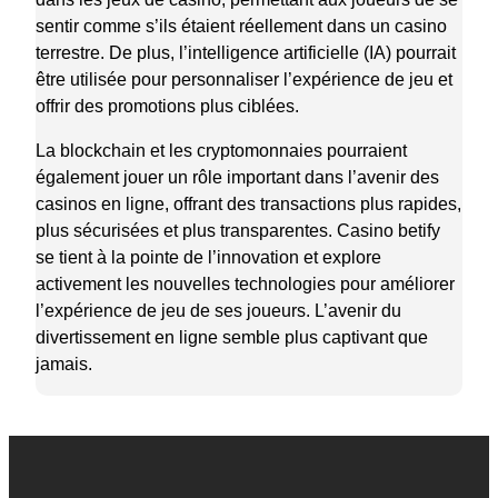
sentir comme s’ils étaient réellement dans un casino
terrestre. De plus, l’intelligence artificielle (IA) pourrait
être utilisée pour personnaliser l’expérience de jeu et
offrir des promotions plus ciblées.
La blockchain et les cryptomonnaies pourraient
également jouer un rôle important dans l’avenir des
casinos en ligne, offrant des transactions plus rapides,
plus sécurisées et plus transparentes. Casino betify
se tient à la pointe de l’innovation et explore
activement les nouvelles technologies pour améliorer
l’expérience de jeu de ses joueurs. L’avenir du
divertissement en ligne semble plus captivant que
jamais.