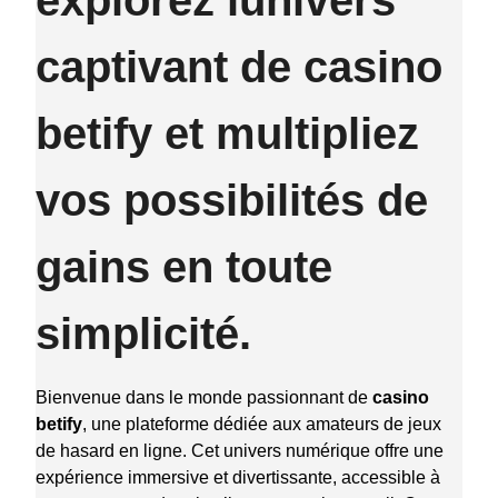
explorez lunivers
captivant de casino
betify et multipliez
vos possibilités de
gains en toute
simplicité.
Bienvenue dans le monde passionnant de
casino
betify
, une plateforme dédiée aux amateurs de jeux
de hasard en ligne. Cet univers numérique offre une
expérience immersive et divertissante, accessible à