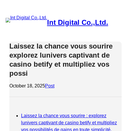
Skip
to
content
Int Digital Co.,Ltd.
Laissez la chance vous sourire
explorez lunivers captivant de
casino betify et multipliez vos
possi
October 18, 2025
Post
Laissez la chance vous sourire : explorez
lunivers captivant de casino betify et multipliez
vos possibilités de gains en toute simplicité.