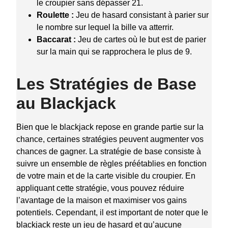
le croupier sans dépasser 21.
Roulette :
Jeu de hasard consistant à parier sur
le nombre sur lequel la bille va atterrir.
Baccarat :
Jeu de cartes où le but est de parier
sur la main qui se rapprochera le plus de 9.
Les Stratégies de Base
au Blackjack
Bien que le blackjack repose en grande partie sur la
chance, certaines stratégies peuvent augmenter vos
chances de gagner. La stratégie de base consiste à
suivre un ensemble de règles préétablies en fonction
de votre main et de la carte visible du croupier. En
appliquant cette stratégie, vous pouvez réduire
l’avantage de la maison et maximiser vos gains
potentiels. Cependant, il est important de noter que le
blackjack reste un jeu de hasard et qu’aucune