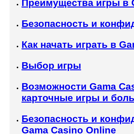
Преимущества игры в 
Безопасность и конфи
Как начать играть в Ga
Выбор игры
Возможности Gama Casi
карточные игры и бол
Безопасность и конфи
Gama Casino Online