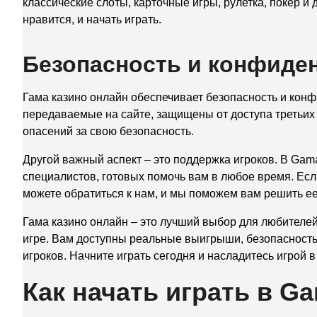
классические слоты, карточные игры, рулетка, покер и 
нравится, и начать играть.
Безопасность и конфиде
Гама казино онлайн обеспечивает безопасность и конф
передаваемые на сайте, защищены от доступа третьих л
опасений за свою безопасность.
Другой важный аспект – это поддержка игроков. В Gam
специалистов, готовых помочь вам в любое время. Есл
можете обратиться к нам, и мы поможем вам решить ее
Гама казино онлайн – это лучший выбор для любителей
игре. Вам доступны реальные выигрыши, безопасность
игроков. Начните играть сегодня и насладитесь игрой в
Как начать играть в Ga