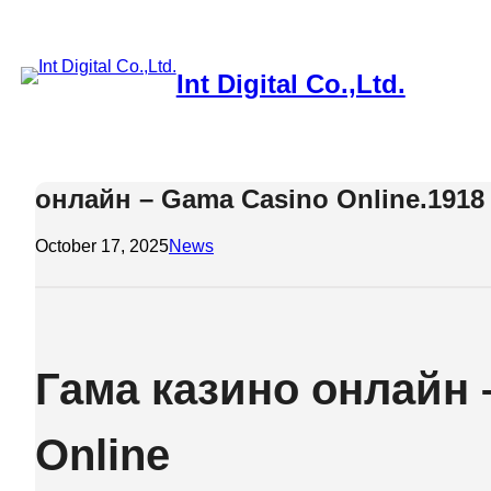
Skip
to
content
Int Digital Co.,Ltd.
About
Basic Strategies to Save Money
Clients
Contact
Home
M
онлайн – Gama Casino Online.1918
October 17, 2025
News
Гама казино онлайн 
Online