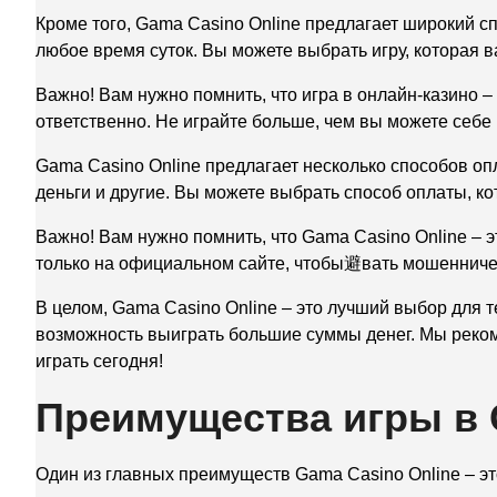
Кроме того, Gama Casino Online предлагает широкий сп
любое время суток. Вы можете выбрать игру, которая ва
Важно! Вам нужно помнить, что игра в онлайн-казино –
ответственно. Не играйте больше, чем вы можете себе 
Gama Casino Online предлагает несколько способов оп
деньги и другие. Вы можете выбрать способ оплаты, ко
Важно! Вам нужно помнить, что Gama Casino Online – э
только на официальном сайте, чтобы避вать мошенниче
В целом, Gama Casino Online – это лучший выбор для т
возможность выиграть большие суммы денег. Мы реком
играть сегодня!
Преимущества игры в 
Один из главных преимуществ Gama Casino Online – э