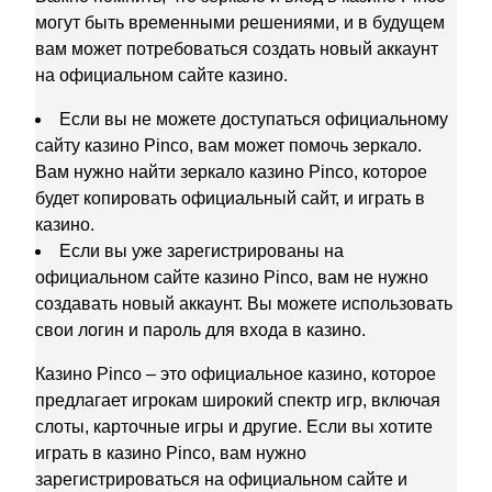
могут быть временными решениями, и в будущем
вам может потребоваться создать новый аккаунт
на официальном сайте казино.
Если вы не можете доступаться официальному
сайту казино Pinco, вам может помочь зеркало.
Вам нужно найти зеркало казино Pinco, которое
будет копировать официальный сайт, и играть в
казино.
Если вы уже зарегистрированы на
официальном сайте казино Pinco, вам не нужно
создавать новый аккаунт. Вы можете использовать
свои логин и пароль для входа в казино.
Казино Pinco – это официальное казино, которое
предлагает игрокам широкий спектр игр, включая
слоты, карточные игры и другие. Если вы хотите
играть в казино Pinco, вам нужно
зарегистрироваться на официальном сайте и