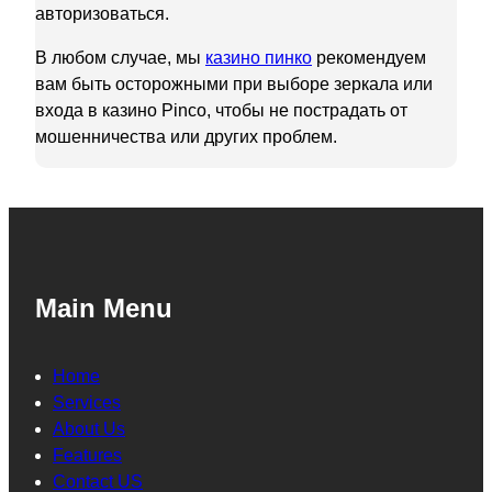
авторизоваться.
В любом случае, мы
казино пинко
рекомендуем
вам быть осторожными при выборе зеркала или
входа в казино Pinco, чтобы не пострадать от
мошенничества или других проблем.
Main Menu
Home
Services
About Us
Features
Contact US