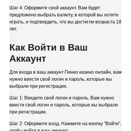
Шаг 4: Оформите свой аккаунт. Вам будет
предложено выбрать валюту, в которой вы хотите
играть, и подтвердить, что вы достигли возраста 18
лет.
Как Войти в Ваш
Аккаунт
Для входа в ваш аккаунт Пинко казино онлайн, вам
нужно ввести свой логин и пароль, которые вы
выбрали при регистрации.
Шаг 1: Введите свой логин и пароль. Вам нужно
ввести свой логин и пароль, которые вы выбрали
при регистрации.
Шаг 2: Оформите вход. Нажмите на кнопку “Войти”,
чтобы войти в ваш аккаунт.