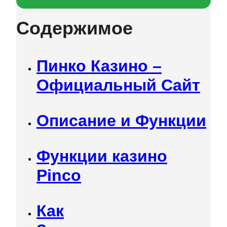
Содержимое
Пинко Казино –
Официальный Сайт
Описание и Функции
Функции казино
Pinco
Как