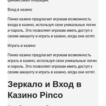
финансовых операций.
Вход в казино
Пинко казино предлагает игрокам возможность
входа в казино, используя свои уникальные логин
и пароль. Это позволяет игрокам иметь доступ к
своим аккаунту и играть в казино, когда они хотят.
Играть в казино
Пинко казино предлагает игрокам возможность
играть в казино, используя свои уникальные логин
и пароль. Это позволяет игрокам иметь доступ к
своим аккаунту и играть в казино, когда они хотят.
Зеркало и Вход в
Казино Pinco