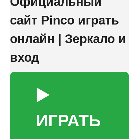
Официальный
сайт Pinco играть
онлайн | Зеркало и
вход
▶️
ИГРАТЬ