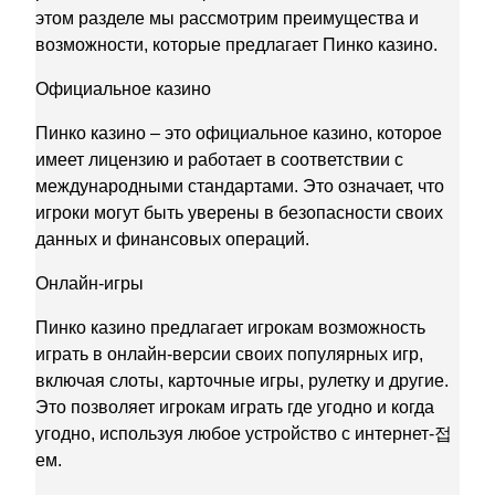
этом разделе мы рассмотрим преимущества и
возможности, которые предлагает Пинко казино.
Официальное казино
Пинко казино – это официальное казино, которое
имеет лицензию и работает в соответствии с
международными стандартами. Это означает, что
игроки могут быть уверены в безопасности своих
данных и финансовых операций.
Онлайн-игры
Пинко казино предлагает игрокам возможность
играть в онлайн-версии своих популярных игр,
включая слоты, карточные игры, рулетку и другие.
Это позволяет игрокам играть где угодно и когда
угодно, используя любое устройство с интернет-접
ем.