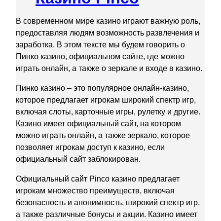
В современном мире казино играют важную роль,
предоставляя людям возможность развлечения и
заработка. В этом тексте мы будем говорить о
Пинко казино, официальном сайте, где можно
играть онлайн, а также о зеркале и входе в казино.
Пинко казино – это популярное онлайн-казино,
которое предлагает игрокам широкий спектр игр,
включая слоты, карточные игры, рулетку и другие.
Казино имеет официальный сайт, на котором
можно играть онлайн, а также зеркало, которое
позволяет игрокам доступ к казино, если
официальный сайт заблокирован.
Официальный сайт Pinco казино предлагает
игрокам множество преимуществ, включая
безопасность и анонимность, широкий спектр игр,
а также различные бонусы и акции. Казино имеет