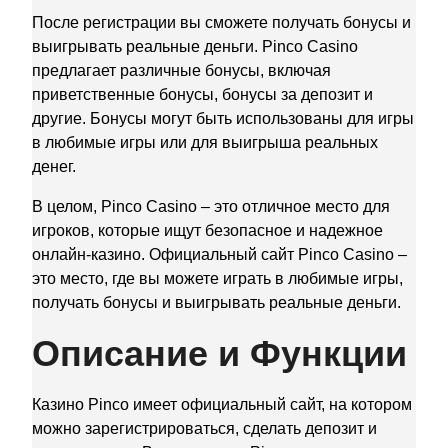
После регистрации вы сможете получать бонусы и
выигрывать реальные деньги. Pinco Casino
предлагает различные бонусы, включая
приветственные бонусы, бонусы за депозит и
другие. Бонусы могут быть использованы для игры
в любимые игры или для выигрыша реальных
денег.
В целом, Pinco Casino – это отличное место для
игроков, которые ищут безопасное и надежное
онлайн-казино. Официальный сайт Pinco Casino –
это место, где вы можете играть в любимые игры,
получать бонусы и выигрывать реальные деньги.
Описание и Функции
Казино Pinco имеет официальный сайт, на котором
можно зарегистрироваться, сделать депозит и