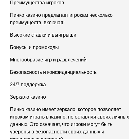
Преимущества игроков
Пинко казино предлагает игрокам несколько
преимуществ, включая:
Высокие ставки и выигрыши
Бонусы и промокоды
Многообразие игр и развлечений
Безопасность и конфиденциальность
24/7 поддержка
Зеркало казино
Пинко казино имеет зеркало, которое позволяет
игрокам играть в казино, не оставляя своих личных
данных. Это означает, что игроки могут быть
уверены в безопасности своих данных и