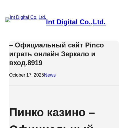
Skip
to
content
Int Digital Co.,Ltd.
– Официальный сайт Pinco
играть онлайн Зеркало и
вход.8919
October 17, 2025
News
Пинко казино –