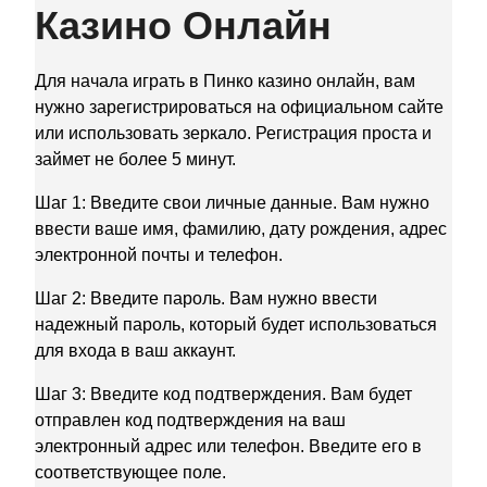
Казино Онлайн
Для начала играть в Пинко казино онлайн, вам
нужно зарегистрироваться на официальном сайте
или использовать зеркало. Регистрация проста и
займет не более 5 минут.
Шаг 1: Введите свои личные данные. Вам нужно
ввести ваше имя, фамилию, дату рождения, адрес
электронной почты и телефон.
Шаг 2: Введите пароль. Вам нужно ввести
надежный пароль, который будет использоваться
для входа в ваш аккаунт.
Шаг 3: Введите код подтверждения. Вам будет
отправлен код подтверждения на ваш
электронный адрес или телефон. Введите его в
соответствующее поле.