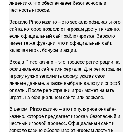
лицензию, что обеспечивает безопасность и
честность игроков.
Зеркало Pinco казино – это зеркало официального
сайта, которое позволяет игрокам доступ к казино,
если официальный сайт заблокирован. Зеркало
имеет те же функции, что и официальный сайт,
включая игры, бонусы и акции.
Вход в Pinco казино – это процесс регистрации на
официальном сайте или зеркале. Для регистрации
игроку нужно заполнить форму, указав свои
личные данные, а также выбрать валюту и способ
оплаты. После регистрации игрок может начать
играть на официальном сайте или зеркале.
В целом, Pinco казино – это популярное онлайн-
казино, которое предлагает игрокам безопасный и
честный игровой процесс. Официальный сайт и
зеркало казино обеспечивают игрокам доступ к