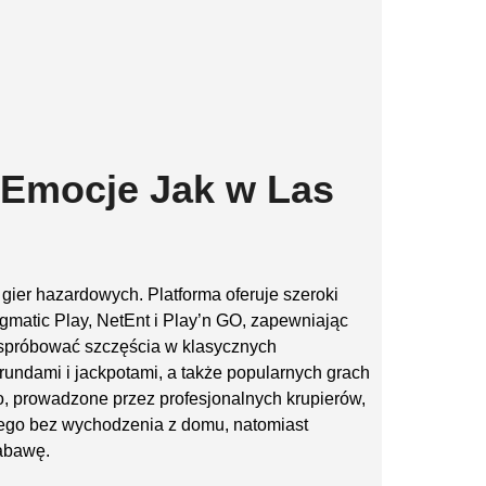
 Emocje Jak w Las
gier hazardowych. Platforma oferuje szeroki
matic Play, NetEnt i Play’n GO, zapewniając
 spróbować szczęścia w klasycznych
ndami i jackpotami, a także popularnych grach
ywo, prowadzone przez profesjonalnych krupierów,
ego bez wychodzenia z domu, natomiast
zabawę.