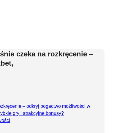
y Calender
My Tasks
News
Projects
Sample Page
Services
ThaiL
śnie czeka na rozkręcenie –
bet,
ozkręcenie – odkryj bogactwo możliwości w
zybkie gry i atrakcyjne bonusy?
wości