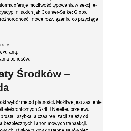
tforma oferuje możliwość typowania w sekcji e-
scyplin, takich jak Counter-Strike: Global
różnorodność i nowe rozwiązania, co przyciąga
ocje.
 wygraną.
wania bonusów.
łaty Środków –
da
ki wybór metod płatności. Możliwe jest zasilenie
i elektronicznych Skrill i Neteller, przelewu
rosta i szybka, a czas realizacji zależy od
 bezpiecznych i anonimowych transakcji,
 nowych użytkowników dostępne są również