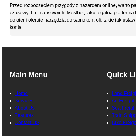
Przed rozpoczęciem przygody z hazardem online, warto pam
czasowych i finansowych. Mostbet, jako legalna platfor
do gier i oferuje narzędzia do samokontroli, takie jak ust
konta.
Main Menu
Quick L
Home
Land Freig
Services
Air Freight
About Us
Sea Freigh
Features
Train Ship
Contact US
Bike Freigh