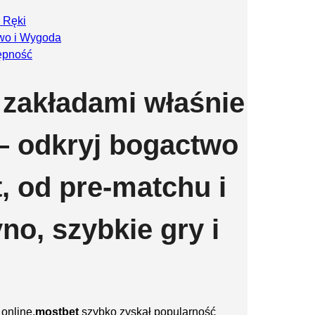
 Ręki
two i Wygoda
tępność
 zakładami właśnie
 – odkryj bogactwo
, od pre-matchu i
yno, szybkie gry i
online,
mostbet
szybko zyskał popularność