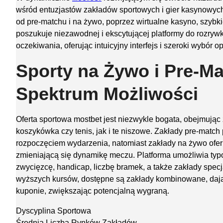
wśród entuzjastów zakładów sportowych i gier kasynowych. 
od pre-matchu i na żywo, poprzez wirtualne kasyno, szybki
poszukuje niezawodnej i ekscytującej platformy do rozrywk
oczekiwania, oferując intuicyjny interfejs i szeroki wybór op
Sporty na Żywo i Pre-Ma
Spektrum Możliwości
Oferta sportowa mostbet jest niezwykle bogata, obejmując 
koszykówka czy tenis, jak i te niszowe. Zakłady pre-matc
rozpoczęciem wydarzenia, natomiast zakłady na żywo ofe
zmieniającą się dynamikę meczu. Platforma umożliwia typ
zwycięzcę, handicap, liczbę bramek, a także zakłady specja
wyższych kursów, dostępne są zakłady kombinowane, dają
kuponie, zwiększając potencjalną wygraną.
Dyscyplina Sportowa
Średnia Liczba Rynków Zakładów