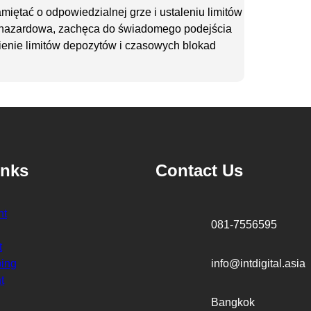
iętać o odpowiedzialnej grze i ustaleniu limitów
ma hazardowa, zachęca do świadomego podejścia
awienie limitów depozytów i czasowych blokad
inks
Contact Us
ht
081-7556595
t
ping
info@intdigital.asia
t
Bangkok