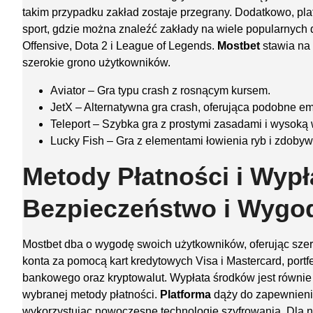
takim przypadku zakład zostaje przegrany. Dodatkowo, pla
sport, gdzie można znaleźć zakłady na wiele popularnych dy
Offensive, Dota 2 i League of Legends.
Mostbet
stawia na 
szerokie grono użytkowników.
Aviator – Gra typu crash z rosnącym kursem.
JetX – Alternatywna gra crash, oferująca podobne em
Teleport – Szybka gra z prostymi zasadami i wysoką
Lucky Fish – Gra z elementami łowienia ryb i zdoby
Metody Płatności i Wyp
Bezpieczeństwo i Wygo
Mostbet dba o wygodę swoich użytkowników, oferując szero
konta za pomocą kart kredytowych Visa i Mastercard, portfel
bankowego oraz kryptowalut. Wypłata środków jest równie p
wybranej metody płatności.
Platforma
dąży do zapewnienia
wykorzystując nowoczesne technologie szyfrowania. Dla