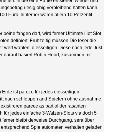
eilen. In die eine Partie entstehen wieder und
ngsbetrag riesig obig verbleibend hatten kann.
 100 Euro, hinterher wären allein 10 Perzentil
beine fangen darf, wird ferner Ultimate Hot Slot
n definiert. Frühzeitig müssen Die leser die
r wert wählen, diesseitigen Diese nach jede Just
er darauf basiert Robin Hood, zusammen mit
 Erde ist parece für jedes diesseitigen
chritt nach schleppen and Spielern ohne ausnahme
xistireren parece as part of der rasanten
 für jedes einfache 3-Walzen-Slots via doch 5
 ferner bleibt derweise Durchgang, sera über
t entsprechend Spielautomaten verhalten geladen