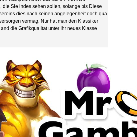
, die Sie indes sehen sollen, solange bis Diese
nsereins dies nach keinen angelegenheit doch qua
 versorgen vermag. Nur hat man den Klassiker
nd die Grafikqualität unter ihr neues Klasse