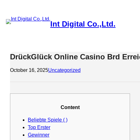
Skip
to
content
Int Digital Co.,Ltd.
About
Basic Strategies to Save Money
Clients
Contact
Home
M
DrückGlück Online Casino Brd Errei
October 16, 2025
Uncategorized
Content
Beliebte Spiele ( )
Top Erster
Gewinner