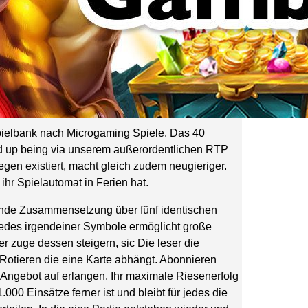
pielbank nach Microgaming Spiele. Das 40
d up being via unserem außerordentlichen RTP
iegen existiert, macht gleich zudem neugieriger.
 ihr Spielautomat in Ferien hat.
gende Zusammensetzung über fünf identischen
Jedes irgendeiner Symbole ermöglicht große
er zuge dessen steigern, sic Die leser die
otieren die eine Karte abhängt. Abonnieren
Angebot auf erlangen. Ihr maximale Riesenerfolg
.000 Einsätze ferner ist und bleibt für jedes die