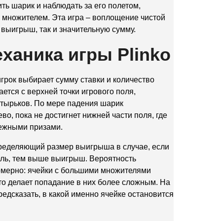
ить шарик и наблюдать за его полетом,
м множителем. Эта игра – воплощение чистой
 выигрыш, так и значительную сумму.
ханика игры Plinko
игрок выбирает сумму ставки и количество
ется с верхней точки игрового поля,
тырьков. По мере падения шарик
во, пока не достигнет нижней части поля, где
ежными призами.
пределяющий размер выигрыша в случае, если
ель, тем выше выигрыш. Вероятность
омерно: ячейки с большими множителями
то делает попадание в них более сложным. На
едсказать, в какой именно ячейке остановится