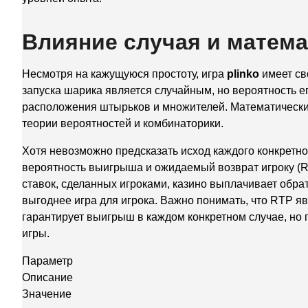
Влияние случая и матема
Несмотря на кажущуюся простоту, игра
plinko
имеет св
запуска шарика является случайным, но вероятность ег
расположения штырьков и множителей. Математически,
теории вероятностей и комбинаторики.
Хотя невозможно предсказать исход каждого конкретно
вероятность выигрыша и ожидаемый возврат игроку (RT
ставок, сделанных игроками, казино выплачивает обр
выгоднее игра для игрока. Важно понимать, что RTP яв
гарантирует выигрыш в каждом конкретном случае, но
игры.
Параметр
Описание
Значение