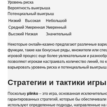
Уровень риска
Вероятность выигрыша
Потенциальный выигрыш
Низкий
Высокая
Небольшой
Средний
Умеренная
Умеренный
Высокий
Низкая
Значительный
Некоторые онлайн-казино предлагают различные вариа
функции, такие как бонусные ряды, множители или сп
игровой процесс еще более увлекательным и разнооб
позволяют игрокам настраивать количество линий, по к
варьировать уровень риска и потенциальный выигрыш
Стратегии и тактики игры
Поскольку
plinko
– это игра, основанная исключительно
гарантированных стратегий, которые бы обеспечивали
используют определенные подходы, направленные на