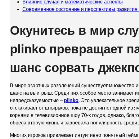
Влияние случая и математические аспекты
Современное состояние и перспективы развития 
Окунитесь в мир слу
plinko превращает п
шанс сорвать джекп
В мире азартных развлечений существует множество и
шанс на выигрыш. Среди них особое место занимает игр
непредсказуемостью –
plinko
. Это увлекательное зрели
отскакивает от штырьков, пока не достигнет одной из я
корнями в телевизионное шоу 70-х годов, однако, благ
обрела вторую жизнь и завоевала популярность среди 
Многих игроков привлекает интуитивно понятный гейм