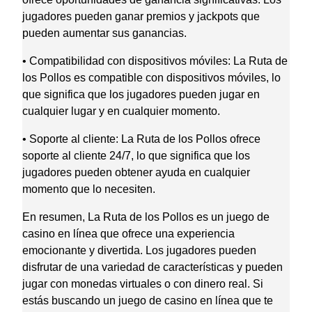
jugadores pueden ganar premios y jackpots que
pueden aumentar sus ganancias.
• Compatibilidad con dispositivos móviles: La Ruta de
los Pollos es compatible con dispositivos móviles, lo
que significa que los jugadores pueden jugar en
cualquier lugar y en cualquier momento.
• Soporte al cliente: La Ruta de los Pollos ofrece
soporte al cliente 24/7, lo que significa que los
jugadores pueden obtener ayuda en cualquier
momento que lo necesiten.
En resumen, La Ruta de los Pollos es un juego de
casino en línea que ofrece una experiencia
emocionante y divertida. Los jugadores pueden
disfrutar de una variedad de características y pueden
jugar con monedas virtuales o con dinero real. Si
estás buscando un juego de casino en línea que te