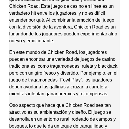
Chicken Road. Este juego de casino en línea es un
verdadero hit entre los jugadores, y no es difícil
entender por qué. Al combinar la emoción del juego
con la diversión de la aventura, Chicken Road es un
lugar donde los jugadores pueden experimentar algo
nuevo y emocionante.
En este mundo de Chicken Road, los jugadores
pueden encontrar una variedad de juegos de casino
tradicionales, como tragamonedas, ruleta y blackjack,
pero con un giro fresco y divertido. Por ejemplo, en el
juego de tragamonedas “Fowl Play”, los jugadores
deben ayudar a las gallinas a cruzar la carretera,
mientras intentan ganar premios y recompensas.
Otro aspecto que hace que Chicken Road sea tan
atractivo es su ambientación y diseño. El juego se
desarrolla en un entorno rural, rodeado de campos y
bosques, lo que le da un toque de tranquilidad y