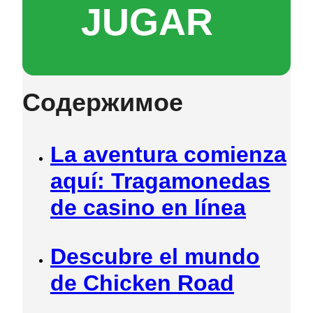
JUGAR
Содержимое
La aventura comienza
aquí: Tragamonedas
de casino en línea
Descubre el mundo
de Chicken Road