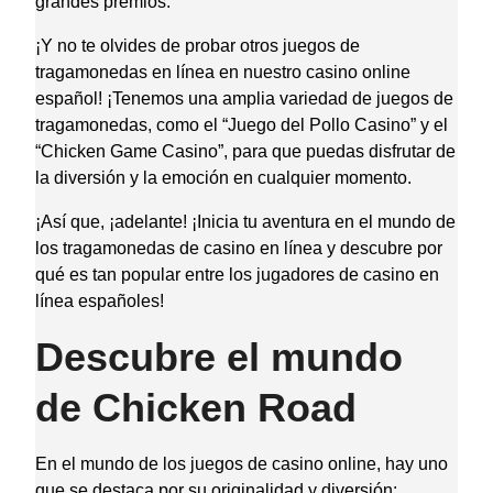
grandes premios.
¡Y no te olvides de probar otros juegos de
tragamonedas en línea en nuestro casino online
español! ¡Tenemos una amplia variedad de juegos de
tragamonedas, como el “Juego del Pollo Casino” y el
“Chicken Game Casino”, para que puedas disfrutar de
la diversión y la emoción en cualquier momento.
¡Así que, ¡adelante! ¡Inicia tu aventura en el mundo de
los tragamonedas de casino en línea y descubre por
qué es tan popular entre los jugadores de casino en
línea españoles!
Descubre el mundo
de Chicken Road
En el mundo de los juegos de casino online, hay uno
que se destaca por su originalidad y diversión: