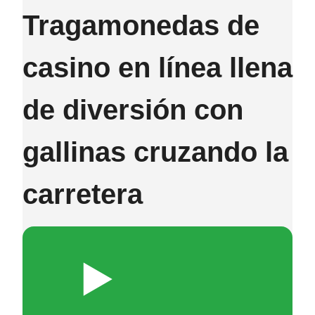
Tragamonedas de
casino en línea llena
de diversión con
gallinas cruzando la
carretera
▶️