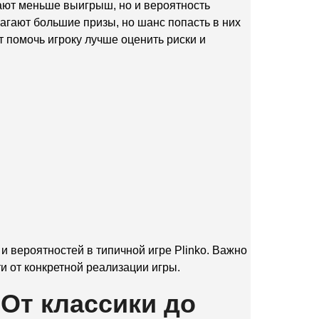
ают меньше выигрыш, но и вероятность
лагают большие призы, но шанс попасть в них
 помочь игроку лучше оценить риски и
 вероятностей в типичной игре Plinko. Важно
ти от конкретной реализации игры.
 От классики до