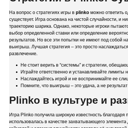
На вопрос о стратегиях игры в
plinko
можно ответить о
существует. Игра основана на чистой случайности, и ни
траекторию шарика. Однако, некоторые игроки пытаютс
выбор определенной ставки или определение вероятн
результатов. Но все эти попытки не имеют под собой н
выигрыш. Лучшая стратегия – это просто наслаждаться 
развлечение.
Не стоит верить в “системы” и стратегии, обещ
Играйте ответственно и устанавливайте лимиты н
Наслаждайтесь игрой и не воспринимайте ее сли
Помните, что выигрыш – это удача, а не результат
Plinko в культуре и ра
Игра Plinko получила широкую известность благодаря 
использовалась в качестве захватывающего элемента