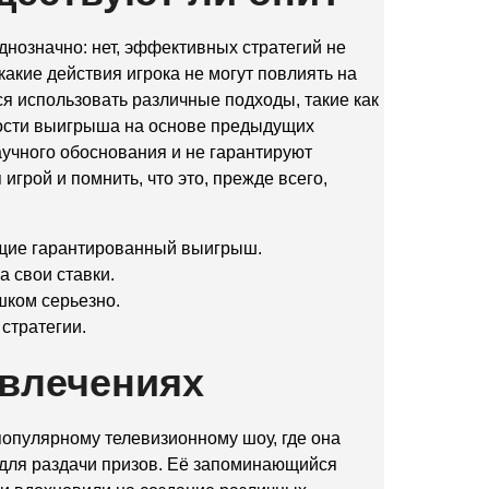
днозначно: нет, эффективных стратегий не
какие действия игрока не могут повлиять на
я использовать различные подходы, такие как
ости выигрыша на основе предыдущих
аучного обоснования и не гарантируют
игрой и помнить, что это, прежде всего,
ающие гарантированный выигрыш.
а свои ставки.
шком серьезно.
 стратегии.
звлечениях
популярному телевизионному шоу, где она
 для раздачи призов. Её запоминающийся