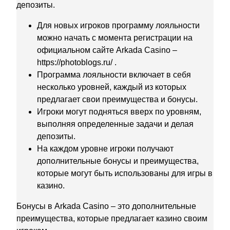
депозиты.
Для новых игроков программу лояльности
можно начать с момента регистрации на
официальном сайте Arkada Casino –
https://photoblogs.ru/ .
Программа лояльности включает в себя
несколько уровней, каждый из которых
предлагает свои преимущества и бонусы.
Игроки могут подняться вверх по уровням,
выполняя определенные задачи и делая
депозиты.
На каждом уровне игроки получают
дополнительные бонусы и преимущества,
которые могут быть использованы для игры в
казино.
Бонусы в Arkada Casino – это дополнительные
преимущества, которые предлагает казино своим