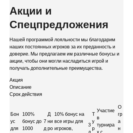
Акции и
Спецпредложения
Нашей программой лояльности мы благодарим
наших постоянных игроков за их преданность и
доверие. Мы предлагаем им различные бонусы и
акции, чтобы они могли насладиться игрой и
получать дополнительные преимущества.
Акция
Описание
Срок действия
О
Участие
Бон
100%
Д
10% бонус на
Т
гр
в
ус
бонус до
7
ни
все игры для
у
а
3
турнира
для
1000
д
ро
игроков,
р
н
д
х с