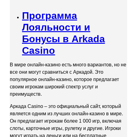
Программа
Лояльности и
Бонусы в Arkada
Casino
В мире онлайн-казино есть много вариантов, но не
все они могут сравниться с Аркадой. Это
популярное онлайн-казино, которое предлагает
своим игрокам широкий спектр услуг и
преимуществ.
Аркада Casino – это официальный сайт, который
является одним из лучших онлайн-казино в мире.
Он предлагает игрокам более 1 000 игр, включая
слоты, карточные игры, рулетку и другие. Игроки
могут играть на деньги или на бесплатные