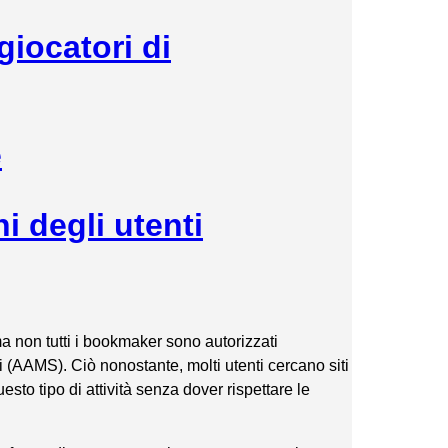
giocatori di
e
ni degli utenti
a non tutti i bookmaker sono autorizzati
i (AAMS). Ciò nonostante, molti utenti cercano siti
uesto tipo di attività senza dover rispettare le