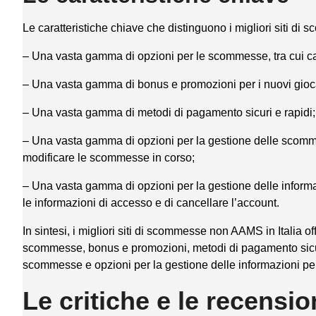
Le caratteristiche chiave che distinguono i migliori siti d
– Una vasta gamma di opzioni per le scommesse, tra cui calc
– Una vasta gamma di bonus e promozioni per i nuovi giocato
– Una vasta gamma di metodi di pagamento sicuri e rapidi;
– Una vasta gamma di opzioni per la gestione delle scommess
modificare le scommesse in corso;
– Una vasta gamma di opzioni per la gestione delle informazi
le informazioni di accesso e di cancellare l’account.
In sintesi, i migliori siti di scommesse non AAMS in Italia 
scommesse, bonus e promozioni, metodi di pagamento sicuri
scommesse e opzioni per la gestione delle informazioni pe
Le critiche e le recensio