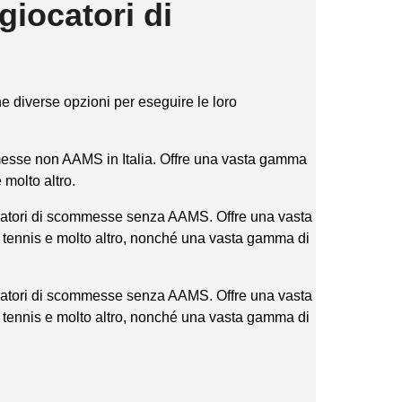
giocatori di
 diverse opzioni per eseguire le loro
commesse non AAMS in Italia. Offre una vasta gamma
 molto altro.
iocatori di scommesse senza AAMS. Offre una vasta
, tennis e molto altro, nonché una vasta gamma di
iocatori di scommesse senza AAMS. Offre una vasta
, tennis e molto altro, nonché una vasta gamma di