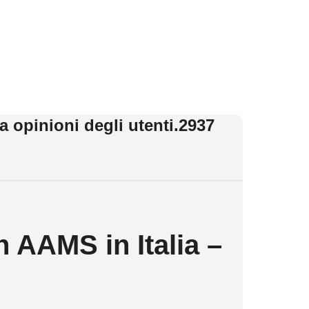
y Calender
My Tasks
News
Projects
Sample Page
Services
ThaiL
 opinioni degli utenti.2937
 AAMS in Italia –