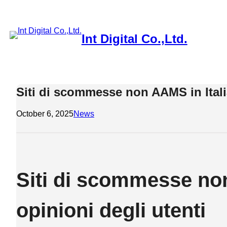
Skip
to
content
Int Digital Co.,Ltd.
About
Basic Strategies to Save Money
Clients
Contact
Home
M
Siti di scommesse non AAMS in Italia
October 6, 2025
News
Siti di scommesse non
opinioni degli utenti