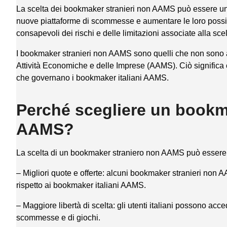
La scelta dei bookmaker stranieri non AAMS può essere un’op
nuove piattaforme di scommesse e aumentare le loro possibil
consapevoli dei rischi e delle limitazioni associate alla sc
I bookmaker stranieri non AAMS sono quelli che non sono aut
Attività Economiche e delle Imprese (AAMS). Ciò significa
che governano i bookmaker italiani AAMS.
Perché scegliere un bookm
AAMS?
La scelta di un bookmaker straniero non AAMS può essere mot
– Migliori quote e offerte: alcuni bookmaker stranieri non 
rispetto ai bookmaker italiani AAMS.
– Maggiore libertà di scelta: gli utenti italiani possono a
scommesse e di giochi.