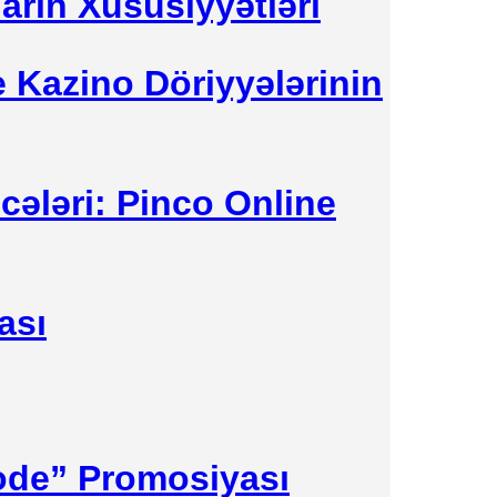
arın Xüsusiyyətləri
e Kazino Döriyyələrinin
cələri: Pinco Online
ası
ode” Promosiyası