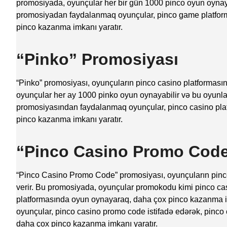
promosiyada, oyunçular her bir gün 1000 pinco oyun oynayab
promosiyadan faydalanmaq oyunçular, pinco game platfor
pinco kazanma imkanı yaratır.
“Pinko” Promosiyası
“Pinko” promosiyası, oyunçuların pinco casino platforması
oyunçular her ay 1000 pinko oyun oynayabilir və bu oyunlar
promosiyasından faydalanmaq oyunçular, pinco casino pl
pinco kazanma imkanı yaratır.
“Pinco Casino Promo Code
“Pinco Casino Promo Code” promosiyası, oyunçuların pinc
verir. Bu promosiyada, oyunçular promokodu kimi pinco cas
platformasında oyun oynayaraq, daha çox pinco kazanma 
oyunçular, pinco casino promo code istifadə edərək, pinc
daha çox pinco kazanma imkanı yaratır.