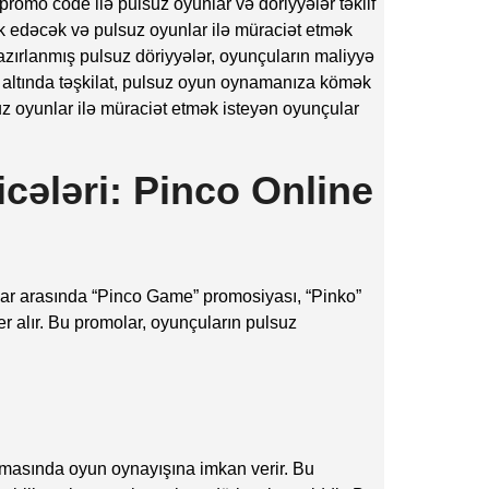
omo code ilə pulsuz oyunlar və döriyyələr təklif
k edəcək və pulsuz oyunlar ilə müraciət etmək
azırlanmış pulsuz döriyyələr, oyunçuların maliyyə
ı altında təşkilat, pulsuz oyun oynamanıza kömək
suz oyunlar ilə müraciət etmək isteyən oyunçular
cələri: Pinco Online
lar arasında “Pinco Game” promosiyası, “Pinko”
 alır. Bu promolar, oyunçuların pulsuz
ı
masında oyun oynayışına imkan verir. Bu