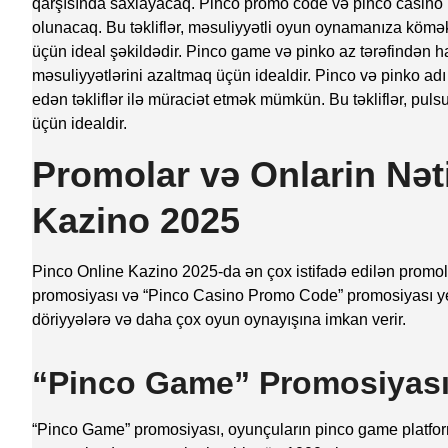
qarşısında saxlayacaq. Pinco promo code və pinco casino pr
olunacaq. Bu təkliflər, məsuliyyətli oyun oynamanıza kömə
üçün ideal şəkildədir. Pinco game və pinko az tərəfindən h
məsuliyyətlərini azaltmaq üçün idealdir. Pinco və pinko ad
edən təkliflər ilə müraciət etmək mümkün. Bu təkliflər, pul
üçün idealdir.
Promolar və Onlarin Nəti
Kazino 2025
Pinco Online Kazino 2025-da ən çox istifadə edilən promo
promosiyası və “Pinco Casino Promo Code” promosiyası yer
döriyyələrə və daha çox oyun oynayışına imkan verir.
“Pinco Game” Promosiyas
“Pinco Game” promosiyası, oyunçuların pinco game platfor