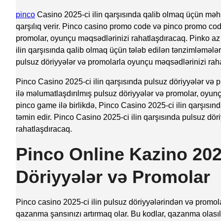
pinco
Casino 2025-ci ilin qarşısında qalib olmaq üçün məh
qarşılıq verir. Pinco casino promo code və pinco promo cod
promolar, oyunçu məqsədlərinizi rahatlaşdıracaq. Pinko az 
ilin qarşısında qalib olmaq üçün tələb edilən tənzimləmələr
pulsuz döriyyələr və promolarla oyunçu məqsədlərinizi rah
Pinco Casino 2025-ci ilin qarşısında pulsuz döriyyələr və p
ilə məlumatlaşdırılmış pulsuz döriyyələr və promolar, oyun
pinco game ilə birlikdə, Pinco Casino 2025-ci ilin qarşısın
təmin edir. Pinco Casino 2025-ci ilin qarşısında pulsuz dö
rahatlaşdıracaq.
Pinco Online Kazino 202
Döriyyələr və Promolar
Pinco casino 2025-ci ilin pulsuz döriyyələrindən və promo
qazanma şansınızı artırmaq olar. Bu kodlar, qazanma olası