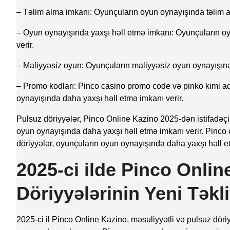
– Təlim alma imkanı: Oyunçuların oyun oynayışında təlim a
– Oyun oynayışında yaxşı həll etmə imkanı: Oyunçuların 
verir.
– Maliyyəsiz oyun: Oyunçuların maliyyəsiz oyun oynayışına
– Promo kodları: Pinco casino promo code və pinko kimi ad
oynayışında daha yaxşı həll etmə imkanı verir.
Pulsuz döriyyələr, Pinco Online Kazino 2025-dən istifadəçi
oyun oynayışında daha yaxşı həll etmə imkanı verir. Pinco
döriyyələr, oyunçuların oyun oynayışında daha yaxşı həll et
2025-ci ilde Pinco Onlin
Döriyyələrinin Yeni Təkli
2025-ci il Pinco Online Kazino, məsuliyyətli və pulsuz döri