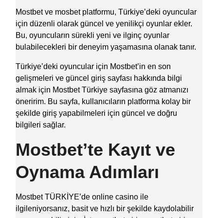
Mostbet ve mosbet platformu, Türkiye’deki oyuncular
için düzenli olarak güncel ve yenilikçi oyunlar ekler.
Bu, oyuncuların sürekli yeni ve ilginç oyunlar
bulabilecekleri bir deneyim yaşamasına olanak tanır.
Türkiye’deki oyuncular için Mostbet’in en son
gelişmeleri ve güncel giriş sayfası hakkında bilgi
almak için Mostbet Türkiye sayfasına göz atmanızı
öneririm. Bu sayfa, kullanıcıların platforma kolay bir
şekilde giriş yapabilmeleri için güncel ve doğru
bilgileri sağlar.
Mostbet’te Kayıt ve
Oynama Adımları
Mostbet TÜRKİYE’de online casino ile
ilgileniyorsanız, basit ve hızlı bir şekilde kaydolabilir