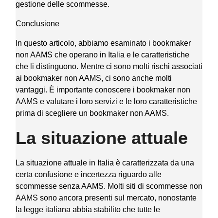
gestione delle scommesse.
Conclusione
In questo articolo, abbiamo esaminato i bookmaker
non AAMS che operano in Italia e le caratteristiche
che li distinguono. Mentre ci sono molti rischi associati
ai bookmaker non AAMS, ci sono anche molti
vantaggi. È importante conoscere i bookmaker non
AAMS e valutare i loro servizi e le loro caratteristiche
prima di scegliere un bookmaker non AAMS.
La situazione attuale
La situazione attuale in Italia è caratterizzata da una
certa confusione e incertezza riguardo alle
scommesse senza AAMS. Molti siti di scommesse non
AAMS sono ancora presenti sul mercato, nonostante
la legge italiana abbia stabilito che tutte le