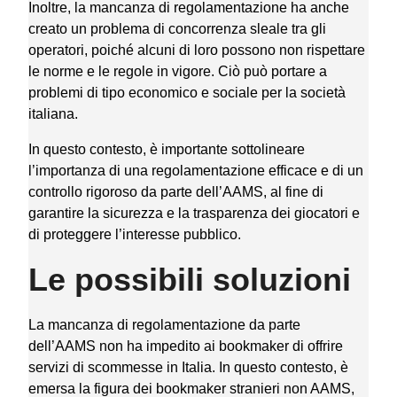
Inoltre, la mancanza di regolamentazione ha anche
creato un problema di concorrenza sleale tra gli
operatori, poiché alcuni di loro possono non rispettare
le norme e le regole in vigore. Ciò può portare a
problemi di tipo economico e sociale per la società
italiana.
In questo contesto, è importante sottolineare
l’importanza di una regolamentazione efficace e di un
controllo rigoroso da parte dell’AAMS, al fine di
garantire la sicurezza e la trasparenza dei giocatori e
di proteggere l’interesse pubblico.
Le possibili soluzioni
La mancanza di regolamentazione da parte
dell’AAMS non ha impedito ai bookmaker di offrire
servizi di scommesse in Italia. In questo contesto, è
emersa la figura dei bookmaker stranieri non AAMS,