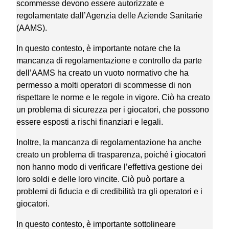
scommesse devono essere autorizzate e
regolamentate dall’Agenzia delle Aziende Sanitarie
(AAMS).
In questo contesto, è importante notare che la
mancanza di regolamentazione e controllo da parte
dell’AAMS ha creato un vuoto normativo che ha
permesso a molti operatori di scommesse di non
rispettare le norme e le regole in vigore. Ciò ha creato
un problema di sicurezza per i giocatori, che possono
essere esposti a rischi finanziari e legali.
Inoltre, la mancanza di regolamentazione ha anche
creato un problema di trasparenza, poiché i giocatori
non hanno modo di verificare l’effettiva gestione dei
loro soldi e delle loro vincite. Ciò può portare a
problemi di fiducia e di credibilità tra gli operatori e i
giocatori.
In questo contesto, è importante sottolineare