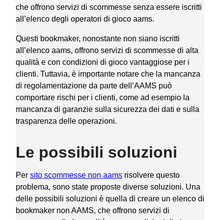
che offrono servizi di scommesse senza essere iscritti
all’elenco degli operatori di gioco aams.
Questi bookmaker, nonostante non siano iscritti
all’elenco aams, offrono servizi di scommesse di alta
qualità e con condizioni di gioco vantaggiose per i
clienti. Tuttavia, è importante notare che la mancanza
di regolamentazione da parte dell’AAMS può
comportare rischi per i clienti, come ad esempio la
mancanza di garanzie sulla sicurezza dei dati e sulla
trasparenza delle operazioni.
Le possibili soluzioni
Per
sito scommesse non aams
risolvere questo
problema, sono state proposte diverse soluzioni. Una
delle possibili soluzioni è quella di creare un elenco di
bookmaker non AAMS, che offrono servizi di