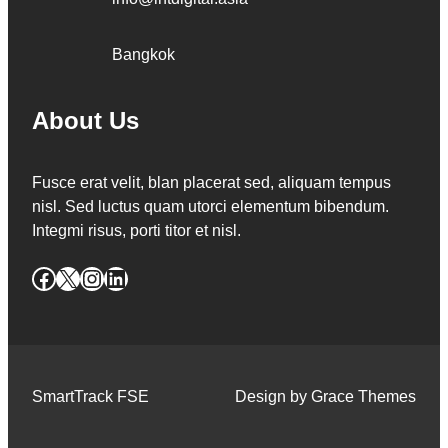
Bangkok
About Us
Fusce erat velit, blan placerat sed, aliquam tempus
nisl. Sed luctus quam utorci elementum bibendum.
Integmi risus, porti titor et nisl.
Facebook
X
Instagram
LinkedIn
SmartTrack FSE
Design by Grace Themes