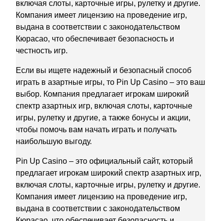
включая слоты, карточные игры, рулетку и другие.
Компания имеет лицензию на проведение игр,
выдана в соответствии с законодательством
Кюрасао, что обеспечивает безопасность и
честность игр.
Если вы ищете надежный и безопасный способ
играть в азартные игры, то Pin Up Casino – это ваш
выбор. Компания предлагает игрокам широкий
спектр азартных игр, включая слоты, карточные
игры, рулетку и другие, а также бонусы и акции,
чтобы помочь вам начать играть и получать
наибольшую выгоду.
Pin Up Casino – это официальный сайт, который
предлагает игрокам широкий спектр азартных игр,
включая слоты, карточные игры, рулетку и другие.
Компания имеет лицензию на проведение игр,
выдана в соответствии с законодательством
Кюрасао, что обеспечивает безопасность и