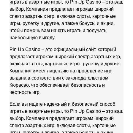
играть в азартные игры, то Pin Up Casino – это ваш
выбор. Компания предлагает игрокам широкий
спектр азартных игр, включая слоты, карточные
игры, рулетку и другие, а также бонусы и акции,
чтобы помочь вам начать играть и получать
наибольшую выгоду.
Pin Up Casino – это официальный сайт, который
предлагает игрокам широкий спектр азартных игр,
включая слоты, карточные игры, рулетку и другие.
Компания имеет лицензию на проведение игр,
выдана в соответствии с законодательством
Кюрасао, что обеспечивает безопасность и
честность игр.
Если вы ищете надежный и безопасный способ
играть в азартные игры, то Pin Up Casino – это ваш
выбор. Компания предлагает игрокам широкий
спектр азартных игр, включая слоты, карточные
игры, рулетку и другие, а также бонусы и акции,