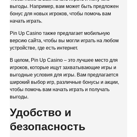
выгоды. Например, вам может быть предложен
бонус для новых игроков, чтобы помочь вам
начать играть.
Pin Up Casino также предлагает мобильную
версию сайта, чтобы вы могли играть на любом
устройстве, где есть интернет.
В целом, Pin Up Casino – это лучшее место для
игроков, которые ищут захватывающие игры и
выгодные условия для игры. Вам предлагается
широкий выбор игр, различные бонусы и акции,
чтобы помочь вам начать играть и получать
выгоды.
Удобство и
безопасность