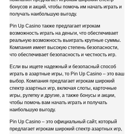
бонусов и акций, чтобы помочь им начать играть и
получать наибольшую выгоду.
Pin Up Casino также предлагает игрокам
возможность играть на деньги, что обеспечивает
реальную возможность выиграть крупные суммы.
Компания имеет высокую степень безопасности,
что обеспечивает безопасность и честность игр.
Если вы ищете надежный и безопасный способ
играть в азартные игры, то Pin Up Casino – это ваш
выбор. Компания предлагает игрокам широкий
спектр азартных игр, включая слоты, карточные
игры, рулетку и другие, а также бонусы и акции,
чтобы помочь вам начать играть и получать
наибольшую выгоду.
Pin Up Casino – это официальный сайт, который
предлагает игрокам широкий спектр азартных игр,