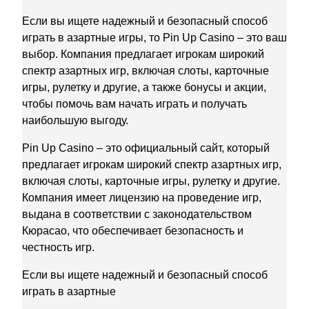
Если вы ищете надежный и безопасный способ
играть в азартные игры, то Pin Up Casino – это ваш
выбор. Компания предлагает игрокам широкий
спектр азартных игр, включая слоты, карточные
игры, рулетку и другие, а также бонусы и акции,
чтобы помочь вам начать играть и получать
наибольшую выгоду.
Pin Up Casino – это официальный сайт, который
предлагает игрокам широкий спектр азартных игр,
включая слоты, карточные игры, рулетку и другие.
Компания имеет лицензию на проведение игр,
выдана в соответствии с законодательством
Кюрасао, что обеспечивает безопасность и
честность игр.
Если вы ищете надежный и безопасный способ
играть в азартные