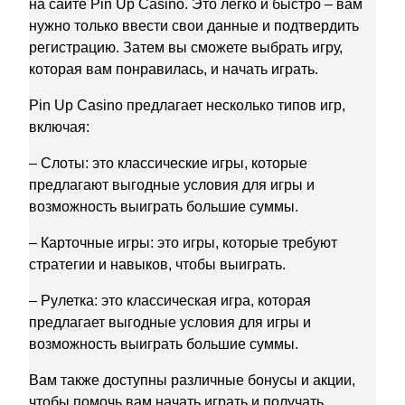
на сайте Pin Up Casino. Это легко и быстро – вам
нужно только ввести свои данные и подтвердить
регистрацию. Затем вы сможете выбрать игру,
которая вам понравилась, и начать играть.
Pin Up Casino предлагает несколько типов игр,
включая:
– Слоты: это классические игры, которые
предлагают выгодные условия для игры и
возможность выиграть большие суммы.
– Карточные игры: это игры, которые требуют
стратегии и навыков, чтобы выиграть.
– Рулетка: это классическая игра, которая
предлагает выгодные условия для игры и
возможность выиграть большие суммы.
Вам также доступны различные бонусы и акции,
чтобы помочь вам начать играть и получать