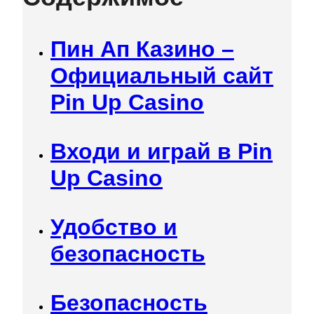
Пин Ап Казино –
Официальный сайт
Pin Up Casino
Входи и играй в Pin
Up Casino
Удобство и
безопасность
Безопасность