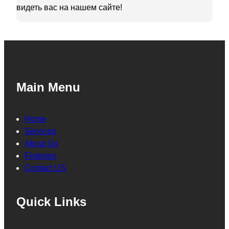
видеть вас на нашем сайте!
Main Menu
Home
Services
About Us
Features
Contact US
Quick Links