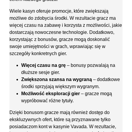
Wiele kasyn oferuje promocje, które zwiększają
możliwe do zdobycia środki. W rezultacie gracz ma
więcej czasu na zabawę i korzysta z możliwości, jakie
dostarczają nowoczesne technologie. Dodatkowo,
korzystając z bonusów, gracze mogą doskonalić
swoje umiejętności w grach, wprawiając się w
szczegóły konkretnych gier.
Więcej czasu na grę
– bonusy pozwalają na
dłuższe sesje gier.
Zwiększona szansa na wygraną
– dodatkowe
środki sprzyjają większym wygranym.
Możliwość eksploracji gier
– gracze mogą
wypróbować różne tytuły.
Dzięki bonusom gracze mają również dostęp do
ekskluzywnych ofert, które są przyznawane tylko
posiadaczom kont w kasynie Vavada. W rezultacie,