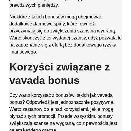
prawdziwych pieniędzy.
Niektóre z takich bonusów mogą obejmować
dodatkowe darmowe spiny, które również
przyczyniają się do zwiększenia szans na wygraną.
Warto skończyć z tej wydanej szansy, gdyż pozwala to
na zapoznanie się z ofertą bez dodatkowego ryzyka
finansowego.
Korzyści związane z
vavada bonus
Czy warto korzystać z bonusów, takich jak vavada
bonus? Odpowiedź jest jednoznacznie pozytywna.
Warto zastanowić się nad korzyściami, jakie mogą
płynąć z tych promocji. Przede wszystkim, bonusy
zwiększają szanse na wygraną, co z pewnością jest
celem każdego gracza.