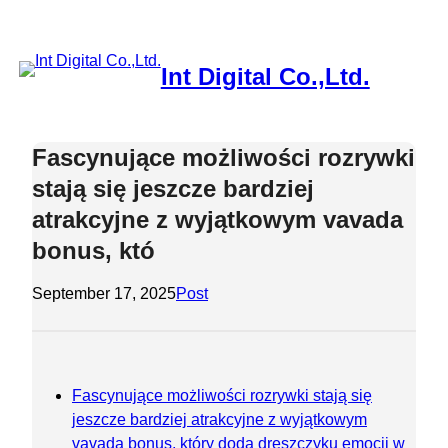
Skip
to
content
Int Digital Co.,Ltd.
Fascynujące możliwości rozrywki
stają się jeszcze bardziej
atrakcyjne z wyjątkowym vavada
bonus, któ
September 17, 2025
Post
Fascynujące możliwości rozrywki stają się
jeszcze bardziej atrakcyjne z wyjątkowym
vavada bonus, który doda dreszczyku emocji w