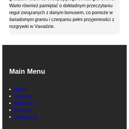
Warto również pamiętać o dokładnym przeczytaniu
reguł związanych z danym bonusem, co pomoże w
świadomym graniu i czerpaniu pełni przyjemności z
rozgrywki w Vavadzie.
Main Menu
Home
Services
About Us
Features
Contact US