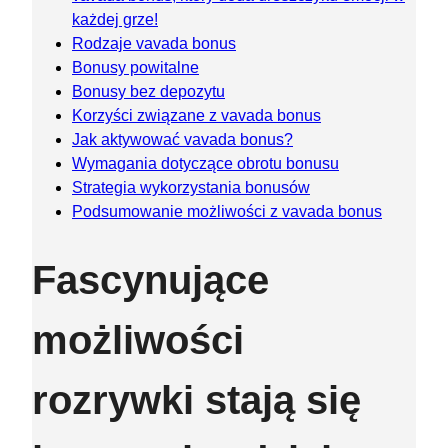
każdej grze!
Rodzaje vavada bonus
Bonusy powitalne
Bonusy bez depozytu
Korzyści związane z vavada bonus
Jak aktywować vavada bonus?
Wymagania dotyczące obrotu bonusu
Strategia wykorzystania bonusów
Podsumowanie możliwości z vavada bonus
Fascynujące
możliwości
rozrywki stają się