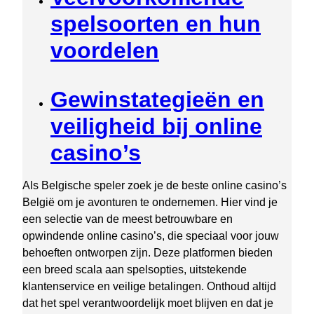
spelsoorten en hun
voordelen
Gewinstategieën en
veiligheid bij online
casino’s
Als Belgische speler zoek je de beste online casino’s
België om je avonturen te ondernemen. Hier vind je
een selectie van de meest betrouwbare en
opwindende online casino’s, die speciaal voor jouw
behoeften ontworpen zijn. Deze platformen bieden
een breed scala aan spelsopties, uitstekende
klantenservice en veilige betalingen. Onthoud altijd
dat het spel verantwoordelijk moet blijven en dat je