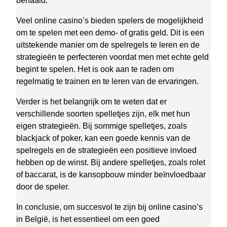
behaald.
Veel online casino’s bieden spelers de mogelijkheid
om te spelen met een demo- of gratis geld. Dit is een
uitstekende manier om de spelregels te leren en de
strategieën te perfecteren voordat men met echte geld
begint te spelen. Het is ook aan te raden om
regelmatig te trainen en te leren van de ervaringen.
Verder is het belangrijk om te weten dat er
verschillende soorten spelletjes zijn, elk met hun
eigen strategieën. Bij sommige spelletjes, zoals
blackjack of poker, kan een goede kennis van de
spelregels en de strategieën een positieve invloed
hebben op de winst. Bij andere spelletjes, zoals rolet
of baccarat, is de kansopbouw minder beïnvloedbaar
door de speler.
In conclusie, om succesvol te zijn bij online casino’s
in België, is het essentieel om een goed