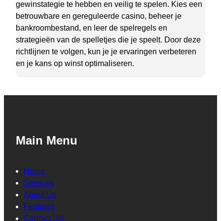
gewinstategie te hebben en veilig te spelen. Kies een
betrouwbare en gereguleerde casino, beheer je
bankroombestand, en leer de spelregels en
strategieën van de spelletjes die je speelt. Door deze
richtlijnen te volgen, kun je je ervaringen verbeteren
en je kans op winst optimaliseren.
Main Menu
Home
Services
About Us
Features
Contact US