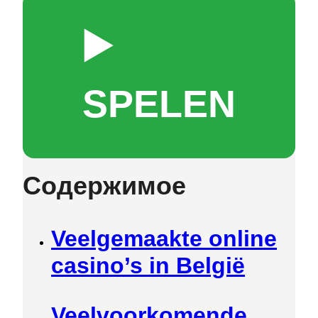
▶️
SPELEN
Содержимое
Veelgemaakte online
casino’s in België
Veelvoorkomende