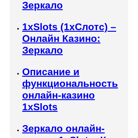
Зеркало
1xSlots (1хСлотс) –
Онлайн Казино:
Зеркало
Описание и
функциональность
онлайн-казино
1xSlots
Зеркало онлайн-