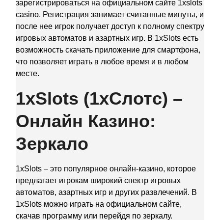
зарегистрироваться на официальном сайте 1xslots
casino. Регистрация занимает считанные минуты, и
после нее игрок получает доступ к полному спектру
игровых автоматов и азартных игр. В 1xSlots есть
возможность скачать приложение для смартфона,
что позволяет играть в любое время и в любом
месте.
1xSlots (1хСлотс) –
Онлайн Казино:
Зеркало
1xSlots – это популярное онлайн-казино, которое
предлагает игрокам широкий спектр игровых
автоматов, азартных игр и других развлечений. В
1xSlots можно играть на официальном сайте,
скачав программу или перейдя по зеркалу.