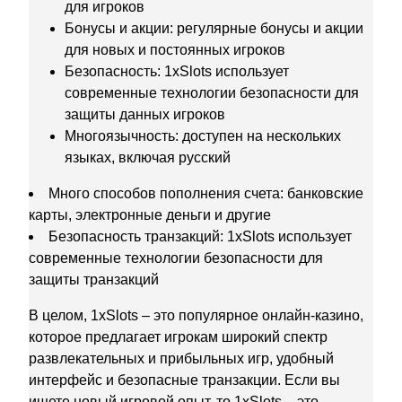
для игроков
Бонусы и акции: регулярные бонусы и акции
для новых и постоянных игроков
Безопасность: 1xSlots использует
современные технологии безопасности для
защиты данных игроков
Многоязычность: доступен на нескольких
языках, включая русский
Много способов пополнения счета: банковские
карты, электронные деньги и другие
Безопасность транзакций: 1xSlots использует
современные технологии безопасности для
защиты транзакций
В целом, 1xSlots – это популярное онлайн-казино,
которое предлагает игрокам широкий спектр
развлекательных и прибыльных игр, удобный
интерфейс и безопасные транзакции. Если вы
ищете новый игровой опыт, то 1xSlots – это