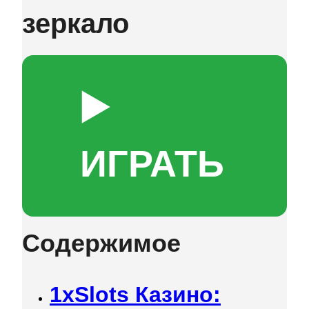
зеркало
▶️
ИГРАТЬ
Содержимое
1xSlots Казино: