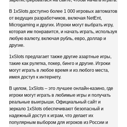
В 1xSlots доступно более 1 000 игровых автоматов
от ведущих разработчиков, включая NetEnt,
Microgaming и других. Игроки могут выбрать игру,
которая им понравится, и начать играть, используя
любую валюту, включая рубль, евро, доллар и
другие.
1xSlots предлагает также другие азартные игры,
такие как рулетка, покер, бинго и другие. Игроки
могут играть в любое время и из любого места,
имея доступ к интернету.
В целом, 1xSlots – это лучшее онлайн-казино, где
игроки могут играть в любимые игры и получать
реальные выигрыши. Официальный сайт и
зеркало 1xSlots обеспечивают безопасный и
надежный доступ к играм, что делает их
популярным выбором для игроков из России и