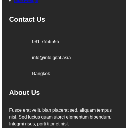
Bike Freight
Contact Us
081-7556595
info@intdigital.asia
Bangkok
About Us
Fusce erat velit, blan placerat sed, aliquam tempus
nisl. Sed luctus quam utorci elementum bibendum.
Integmi risus, porti titor et nisl.