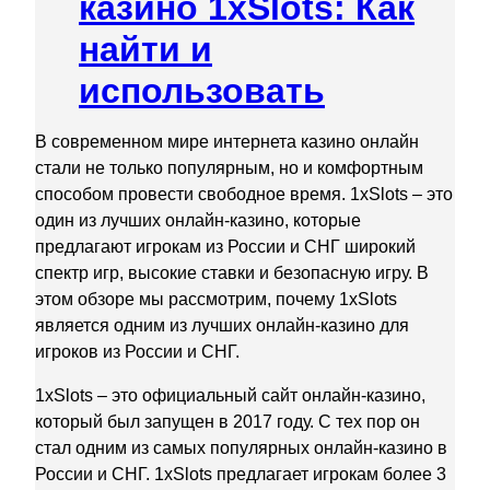
казино 1xSlots: Как
найти и
использовать
В современном мире интернета казино онлайн
стали не только популярным, но и комфортным
способом провести свободное время. 1xSlots – это
один из лучших онлайн-казино, которые
предлагают игрокам из России и СНГ широкий
спектр игр, высокие ставки и безопасную игру. В
этом обзоре мы рассмотрим, почему 1xSlots
является одним из лучших онлайн-казино для
игроков из России и СНГ.
1xSlots – это официальный сайт онлайн-казино,
который был запущен в 2017 году. С тех пор он
стал одним из самых популярных онлайн-казино в
России и СНГ. 1xSlots предлагает игрокам более 3