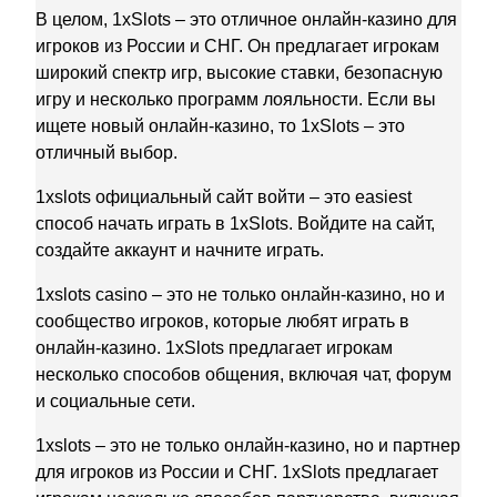
В целом, 1xSlots – это отличное онлайн-казино для
игроков из России и СНГ. Он предлагает игрокам
широкий спектр игр, высокие ставки, безопасную
игру и несколько программ лояльности. Если вы
ищете новый онлайн-казино, то 1xSlots – это
отличный выбор.
1xslots официальный сайт войти – это easiest
способ начать играть в 1xSlots. Войдите на сайт,
создайте аккаунт и начните играть.
1xslots casino – это не только онлайн-казино, но и
сообщество игроков, которые любят играть в
онлайн-казино. 1xSlots предлагает игрокам
несколько способов общения, включая чат, форум
и социальные сети.
1xslots – это не только онлайн-казино, но и партнер
для игроков из России и СНГ. 1xSlots предлагает