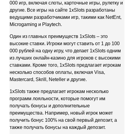
000 игр, включая слоты, карточные игры, рулетку и
другие. Все игры на сайте 1xSlots разработаны
ведущими разработчиками игр, такими как NetEnt,
Microgaming и Playtech.
Один из главных преимуществ 1xSlots – это
высокие ставки. Игроки могут ставить от 1 до 100
000 рублей на одну игру, что делает 1xSlots одним
из лучших онлайн-казино для игроков с высокими
ставками. Кроме того, 1xSlots предлагает игрокам
несколько способов оплаты, включая Visa,
Mastercard, Skrill, Neteller и другие.
1xSlots также предлагает игрокам несколько
программ лояльности, которые помогут им
получать бонусы и дополнительные
преимущества. Например, новый игрок может
получить бонус 100% на свой первый депозит, а
также получать бонусы на каждый депозит.