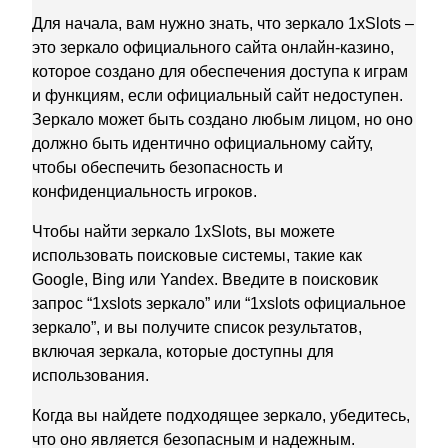
Для начала, вам нужно знать, что зеркало 1xSlots –
это зеркало официального сайта онлайн-казино,
которое создано для обеспечения доступа к играм
и функциям, если официальный сайт недоступен.
Зеркало может быть создано любым лицом, но оно
должно быть идентично официальному сайту,
чтобы обеспечить безопасность и
конфиденциальность игроков.
Чтобы найти зеркало 1xSlots, вы можете
использовать поисковые системы, такие как
Google, Bing или Yandex. Введите в поисковик
запрос “1xslots зеркало” или “1xslots официальное
зеркало”, и вы получите список результатов,
включая зеркала, которые доступны для
использования.
Когда вы найдете подходящее зеркало, убедитесь,
что оно является безопасным и надежным.