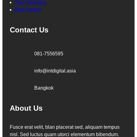
Train Shipping
Bike Freight
Contact Us
081-7556595
info@intdigital.asia
Bangkok
About Us
Fusce erat velit, blan placerat sed, aliquam tempus
nisl. Sed luctus quam utorci elementum bibendum.