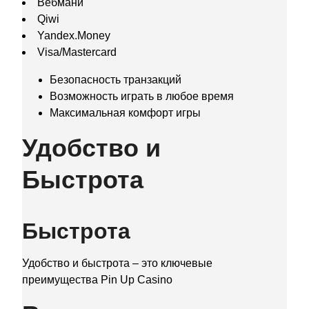
Вебмани
Qiwi
Yandex.Money
Visa/Mastercard
Безопасность транзакций
Возможность играть в любое время
Максимальная комфорт игры
Удобство и
Быстрота
Быстрота
Удобство и быстрота – это ключевые
преимущества Pin Up Casino