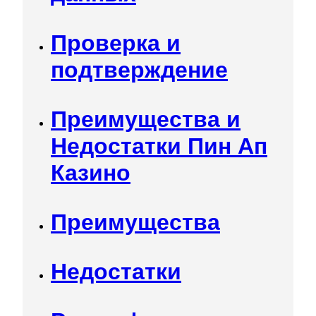
Проверка и
подтверждение
Преимущества и
Недостатки Пин Ап
Казино
Преимущества
Недостатки