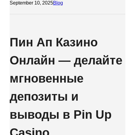
September 10, 2025
Blog
Пин Ап Казино
Онлайн — делайте
мгновенные
депозиты и
выводы в Pin Up
Casino