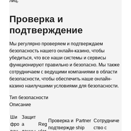
лиц.
Проверка и
подтверждение
Мы регулярно проверяем и подтверждаем
безопасность нашего онлайн-казино, чтобы
убедиться, что все наши системы и сервисы
функционируют правильно и безопасно. Мы также
сотрудничаем с ведущими компаниями в области
безопасности, чтобы обеспечить наше онлайн-
казино наилучшими условиями для безопасности.
Тип безопасности
Описание
Ши
Защит
Проверка и
Partner
Сотрудниче
фро
а
Reg
подтвержде
ship
ство с