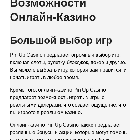
Возможности
Онлайн-Казино
Большой выбор игр
Pin Up Casino предлагает огромный выбор игр,
включая слоты, рулетку, блэкджек, покер и другие.
Вы можете выбрать игру, которая вам нравится, и
начать играть в любое время.
Кроме того, онлайн-казино Pin Up Casino
предлагает возможность играть в игры с
реальными дилерами, что создает ощущение, что
вы играете в реальном казино.
Онлайн-казино Pin Up Casino также предлагает
различные бонусы и акции, которые могут помочь
вам начать играть или увеличить ваш банк.