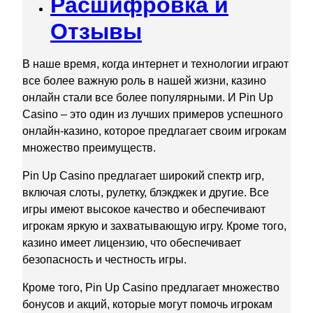
Расшифровка и
Отзывы
В наше время, когда интернет и технологии играют
все более важную роль в нашей жизни, казино
онлайн стали все более популярными. И Pin Up
Casino – это один из лучших примеров успешного
онлайн-казино, которое предлагает своим игрокам
множество преимуществ.
Pin Up Casino предлагает широкий спектр игр,
включая слоты, рулетку, блэкджек и другие. Все
игры имеют высокое качество и обеспечивают
игрокам яркую и захватывающую игру. Кроме того,
казино имеет лицензию, что обеспечивает
безопасность и честность игры.
Кроме того, Pin Up Casino предлагает множество
бонусов и акций, которые могут помочь игрокам