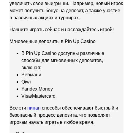
увеличить свои выигрыши. Например, новый игрок
может получить бонус на депозит, а также участие
в различных акциях и турнирах.
Начните играть сейчас и наслаждайтесь игрой!
Мгновенные депозиты в Pin Up Casino
В Pin Up Casino доступны различные
способы для мгновенных депозитов,
включая:
Вебмани
Qiwi
Yandex.Money
Visa/Mastercard
Все эти
пинап
способы обеспечивают быстрый и
безопасный процесс депозита, что позволяет
игрокам начать играть в любое время.