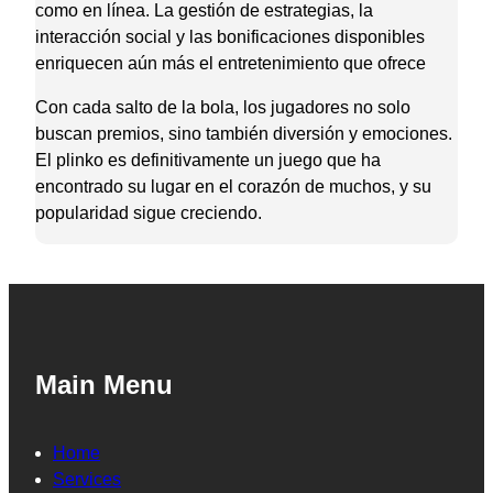
como en línea. La gestión de estrategias, la
interacción social y las bonificaciones disponibles
enriquecen aún más el entretenimiento que ofrece
Con cada salto de la bola, los jugadores no solo
buscan premios, sino también diversión y emociones.
El plinko es definitivamente un juego que ha
encontrado su lugar en el corazón de muchos, y su
popularidad sigue creciendo.
Main Menu
Home
Services