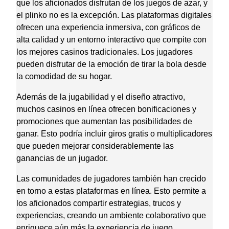
que los aficionados disfrutan de los juegos de azar, y
el plinko no es la excepción. Las plataformas digitales
ofrecen una experiencia inmersiva, con gráficos de
alta calidad y un entorno interactivo que compite con
los mejores casinos tradicionales. Los jugadores
pueden disfrutar de la emoción de tirar la bola desde
la comodidad de su hogar.
Además de la jugabilidad y el diseño atractivo,
muchos casinos en línea ofrecen bonificaciones y
promociones que aumentan las posibilidades de
ganar. Esto podría incluir giros gratis o multiplicadores
que pueden mejorar considerablemente las
ganancias de un jugador.
Las comunidades de jugadores también han crecido
en torno a estas plataformas en línea. Esto permite a
los aficionados compartir estrategias, trucos y
experiencias, creando un ambiente colaborativo que
enriquece aún más la experiencia de juego.