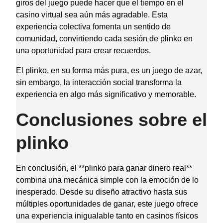
giros del juego puede hacer que el tiempo en el
casino virtual sea aún más agradable. Esta
experiencia colectiva fomenta un sentido de
comunidad, convirtiendo cada sesión de plinko en
una oportunidad para crear recuerdos.
El plinko, en su forma más pura, es un juego de azar,
sin embargo, la interacción social transforma la
experiencia en algo más significativo y memorable.
Conclusiones sobre el
plinko
En conclusión, el **plinko para ganar dinero real**
combina una mecánica simple con la emoción de lo
inesperado. Desde su diseño atractivo hasta sus
múltiples oportunidades de ganar, este juego ofrece
una experiencia inigualable tanto en casinos físicos