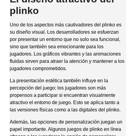
plinko
Uno de los aspectos más cautivadores del plinko es
su diseño visual. Los desarrolladores se esfuerzan
por presentar un entorno que no solo sea funcional,
sino que también sea emocionante para los
jugadores. Los gráficos vibrantes y las animaciones
fluidas sirven para atraer la atención y mantener a los
jugadores comprometidos.
La presentación estética también influye en la
percepción del juego; los jugadores son más
propensos a participar si encuentran visualmente
atractivo el entorno de juego. Esto se aplica tanto a
las versiones físicas como a las digitales del plinko.
Además, las opciones de personalización juegan un
papel importante. Algunos juegos de plinko en línea