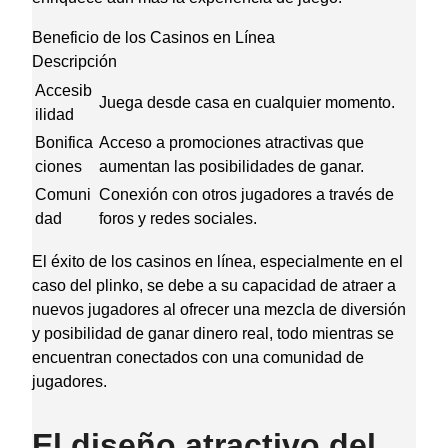
Beneficio de los Casinos en Línea
Descripción
Accesib
Juega desde casa en cualquier momento.
ilidad
Bonifica
Acceso a promociones atractivas que
ciones
aumentan las posibilidades de ganar.
Comuni
Conexión con otros jugadores a través de
dad
foros y redes sociales.
El éxito de los casinos en línea, especialmente en el
caso del plinko, se debe a su capacidad de atraer a
nuevos jugadores al ofrecer una mezcla de diversión
y posibilidad de ganar dinero real, todo mientras se
encuentran conectados con una comunidad de
jugadores.
El diseño atractivo del