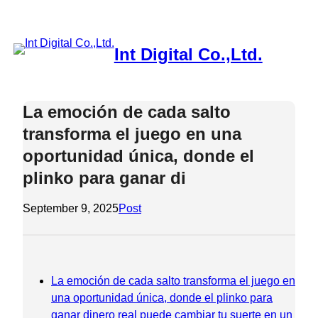
Skip
to
content
Int Digital Co.,Ltd.
La emoción de cada salto
transforma el juego en una
oportunidad única, donde el
plinko para ganar di
September 9, 2025
Post
La emoción de cada salto transforma el juego en
una oportunidad única, donde el plinko para
ganar dinero real puede cambiar tu suerte en un