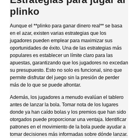
plinko
Aunque el **plinko para ganar dinero real** se basa
en el azar, existen varias estrategias que los
jugadores pueden emplear para maximizar sus
oportunidades de éxito. Una de las estrategias más
populares es establecer un límite claro para las
apuestas, garantizando que los jugadores no excedan
su presupuesto. Esto no solo es funcional, sino que
permite disfrutar del juego sin la presión de perder
más de lo que se puede afrontar.
Además, los jugadores a menudo evalúan el tablero
antes de lanzar la bola. Tomar nota de los lugares
donde ya han caído bolas y los premios que han sido
otorgados puede proporcionar una ventaja. Identificar
patrones en el movimiento de la bola puede ayudar a
tomar decisiones más informadas sobre dónde lanzar.