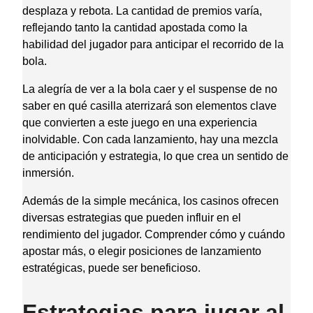
desplaza y rebota. La cantidad de premios varía,
reflejando tanto la cantidad apostada como la
habilidad del jugador para anticipar el recorrido de la
bola.
La alegría de ver a la bola caer y el suspense de no
saber en qué casilla aterrizará son elementos clave
que convierten a este juego en una experiencia
inolvidable. Con cada lanzamiento, hay una mezcla
de anticipación y estrategia, lo que crea un sentido de
inmersión.
Además de la simple mecánica, los casinos ofrecen
diversas estrategias que pueden influir en el
rendimiento del jugador. Comprender cómo y cuándo
apostar más, o elegir posiciones de lanzamiento
estratégicas, puede ser beneficioso.
Estrategias para jugar al