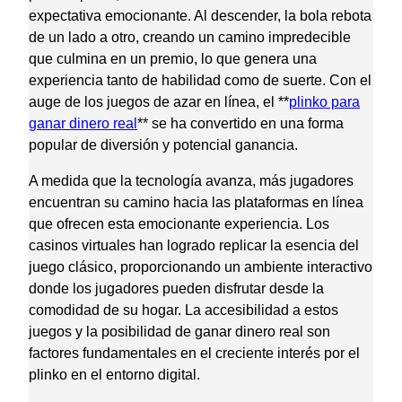
expectativa emocionante. Al descender, la bola rebota
de un lado a otro, creando un camino impredecible
que culmina en un premio, lo que genera una
experiencia tanto de habilidad como de suerte. Con el
auge de los juegos de azar en línea, el **
plinko para
ganar dinero real
** se ha convertido en una forma
popular de diversión y potencial ganancia.
A medida que la tecnología avanza, más jugadores
encuentran su camino hacia las plataformas en línea
que ofrecen esta emocionante experiencia. Los
casinos virtuales han logrado replicar la esencia del
juego clásico, proporcionando un ambiente interactivo
donde los jugadores pueden disfrutar desde la
comodidad de su hogar. La accesibilidad a estos
juegos y la posibilidad de ganar dinero real son
factores fundamentales en el creciente interés por el
plinko en el entorno digital.