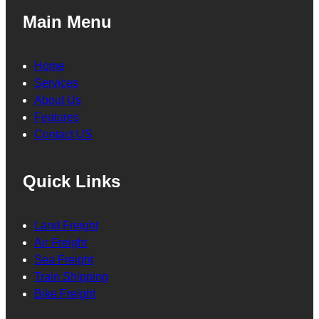
Main Menu
Home
Services
About Us
Features
Contact US
Quick Links
Land Freight
Air Freight
Sea Freight
Train Shipping
Bike Freight