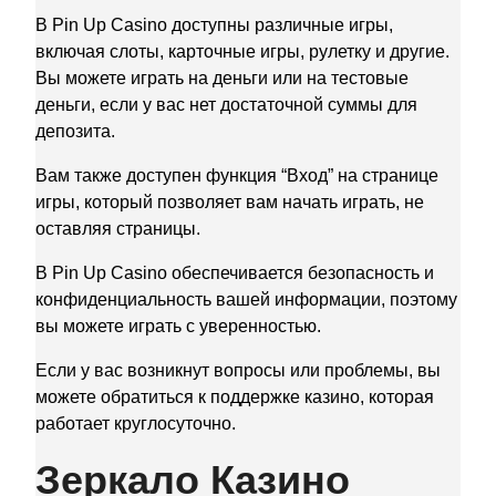
В Pin Up Casino доступны различные игры,
включая слоты, карточные игры, рулетку и другие.
Вы можете играть на деньги или на тестовые
деньги, если у вас нет достаточной суммы для
депозита.
Вам также доступен функция “Вход” на странице
игры, который позволяет вам начать играть, не
оставляя страницы.
В Pin Up Casino обеспечивается безопасность и
конфиденциальность вашей информации, поэтому
вы можете играть с уверенностью.
Если у вас возникнут вопросы или проблемы, вы
можете обратиться к поддержке казино, которая
работает круглосуточно.
Зеркало Казино