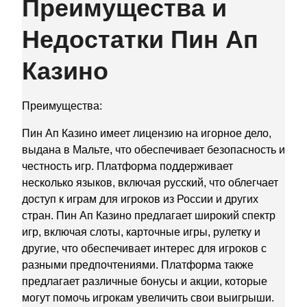
Преимущества и
Недостатки Пин Ап
Казино
Преимущества:
Пин Ап Казино имеет лицензию на игорное дело,
выдана в Мальте, что обеспечивает безопасность и
честность игр. Платформа поддерживает
несколько языков, включая русский, что облегчает
доступ к играм для игроков из России и других
стран. Пин Ап Казино предлагает широкий спектр
игр, включая слоты, карточные игры, рулетку и
другие, что обеспечивает интерес для игроков с
разными предпочтениями. Платформа также
предлагает различные бонусы и акции, которые
могут помочь игрокам увеличить свои выигрыши.