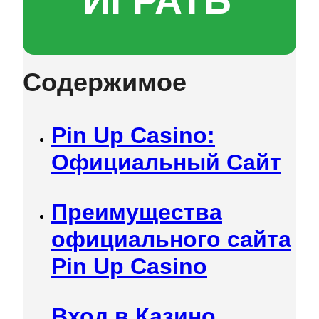
ИГРАТЬ
Содержимое
Pin Up Casino:
Официальный Сайт
Преимущества
официального сайта
Pin Up Casino
Вход в Казино