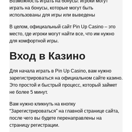
Возможность играть на бонусы: игроки могут
играть на бонусы, которые могут быть
использованы для игры или выведены
В целом, официальный сайт Pin Up Casino – это
место, где игроки могут найти все, что им нужно
для комфортной игры.
Вход в Казино
Для начала играть в Pin Up Casino, вам нужно
зарегистрироваться на официальном сайте казино.
Это простой и быстрый процесс, который займет
не более 5 минут.
Вам нужно кликнуть на кнопку
“Зарегистрироваться” на главной странице сайта,
после чего вы будете перенаправлены на
страницу регистрации.