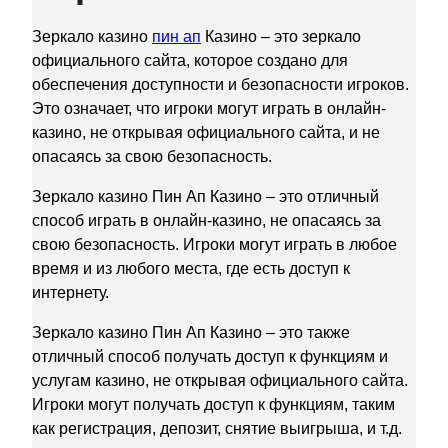
Зеркало казино
пин ап
Казино – это зеркало
официального сайта, которое создано для
обеспечения доступности и безопасности игроков.
Это означает, что игроки могут играть в онлайн-
казино, не открывая официального сайта, и не
опасаясь за свою безопасность.
Зеркало казино Пин Ап Казино – это отличный
способ играть в онлайн-казино, не опасаясь за
свою безопасность. Игроки могут играть в любое
время и из любого места, где есть доступ к
интернету.
Зеркало казино Пин Ап Казино – это также
отличный способ получать доступ к функциям и
услугам казино, не открывая официального сайта.
Игроки могут получать доступ к функциям, таким
как регистрация, депозит, снятие выигрыша, и т.д.