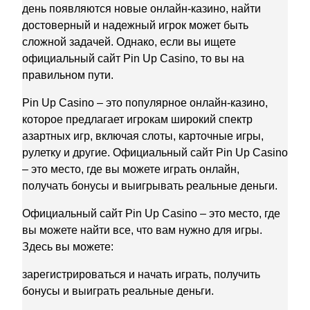
день появляются новые онлайн-казино, найти
достоверный и надежный игрок может быть
сложной задачей. Однако, если вы ищете
официальный сайт Pin Up Casino, то вы на
правильном пути.
Pin Up Casino – это популярное онлайн-казино,
которое предлагает игрокам широкий спектр
азартных игр, включая слоты, карточные игры,
рулетку и другие. Официальный сайт Pin Up Casino
– это место, где вы можете играть онлайн,
получать бонусы и выигрывать реальные деньги.
Официальный сайт Pin Up Casino – это место, где
вы можете найти все, что вам нужно для игры.
Здесь вы можете:
зарегистрироваться и начать играть, получить
бонусы и выиграть реальные деньги.