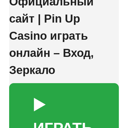
Официальный
сайт | Pin Up
Casino играть
онлайн – Вход,
Зеркало
▶️