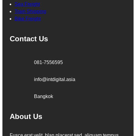
Sea Freight
Train Shipping
Bike Freight
Contact Us
081-7556595
info@intdigital.asia
Bangkok
About Us
Fusce erat velit, blan placerat sed, aliquam tempus