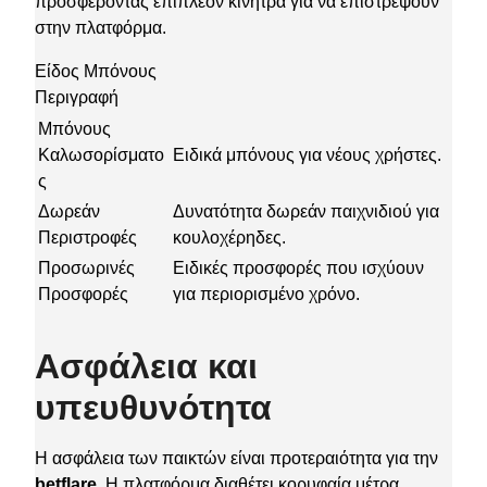
προσφέροντας επιπλέον κίνητρα για να επιστρέψουν
στην πλατφόρμα.
Είδος Μπόνους
Περιγραφή
Μπόνους
Καλωσορίσματο
Ειδικά μπόνους για νέους χρήστες.
ς
Δωρεάν
Δυνατότητα δωρεάν παιχνιδιού για
Περιστροφές
κουλοχέρηδες.
Προσωρινές
Ειδικές προσφορές που ισχύουν
Προσφορές
για περιορισμένο χρόνο.
Ασφάλεια και
υπευθυνότητα
Η ασφάλεια των παικτών είναι προτεραιότητα για την
betflare
. Η πλατφόρμα διαθέτει κορυφαία μέτρα