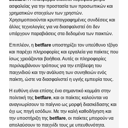
ασφαλείας για την προστασία των προσωπικών και
χρηματικών στοιχείων των χρηστών.
Χρησιμοποιούνται κρυπτογραφημένες συνδέσεις και
άλλες τεχνολογίες για να διασφαλιστεί ότι δεν
υπάρχουν παραβιάσεις στα δεδομένα των παικτών.
Επιπλέον, η
betflare
υποστηρίζει τον υπεύθυνο τζόγο
και παρέχει πληροφορίες και εργαλεία για παίκτες που
ίσως χρειάζονται βοήθεια. Αυτές οι πληροφορίες
περιλαμβάνουν τρόπους για την επίβλεψη του
παιχνιδιού και την ανάλυση των συνηθειών ενός
παίκτη, ώστε να διασφαλιστεί η υγιής εμπειρία τους.
Η ευθύνη είναι επίσης ένα σημαντικό κομμάτι στην
πολιτική της
betflare
, και οι παίκτες καλούνται να
αναγνωρίσουν το παίγνιο ως μορφή διασκέδασης και
όχι ως πηγή εσόδων. Με την καλή καθοδήγηση και
την υποστήριξη της
betflare
, οι παίκτες μπορούν να
απολαύσουν το παιχνίδι τους με υπευθυνότητα.