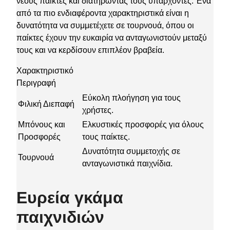
νέους παίκτες και διατηρώντας τους υπάρχοντες. Ένα
από τα πιο ενδιαφέροντα χαρακτηριστικά είναι η
δυνατότητα να συμμετέχετε σε τουρνουά, όπου οι
παίκτες έχουν την ευκαιρία να ανταγωνιστούν μεταξύ
τους και να κερδίσουν επιπλέον βραβεία.
Χαρακτηριστικό
Περιγραφή
Εύκολη πλοήγηση για τους
Φιλική Διεπαφή
χρήστες.
Μπόνους και
Ελκυστικές προσφορές για όλους
Προσφορές
τους παίκτες.
Δυνατότητα συμμετοχής σε
Τουρνουά
ανταγωνιστικά παιχνίδια.
Ευρεία γκάμα
παιχνιδιών