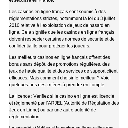
et sécurisé en France.
Les casinos en ligne français sont soumis à des
réglementations strictes, notamment la loi du 3 juillet
2010 relative à l’exploitation de jeux de hasard en
ligne. Cela signifie que les casinos en ligne français
doivent respecter certaines normes de sécurité et de
confidentialité pour protéger les joueurs.
Les meilleurs casinos en ligne français offrent des
bonus sans dépôt, des promotions régulières, des
jeux de haute qualité et des services de support client
efficaces. Mais comment choisir le meilleur ? Voici
quelques-uns des critères à prendre en compte :
La licence : Vérifiez si le casino en ligne est licencié
et réglementé par l’ARJEL (Autorité de Régulation des
Jeux en Ligne) ou par une autre autorité de
réglementation.