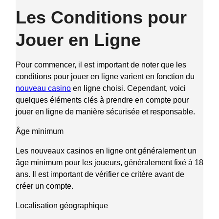
Les Conditions pour
Jouer en Ligne
Pour commencer, il est important de noter que les
conditions pour jouer en ligne varient en fonction du
nouveau casino
en ligne choisi. Cependant, voici
quelques éléments clés à prendre en compte pour
jouer en ligne de manière sécurisée et responsable.
Âge minimum
Les nouveaux casinos en ligne ont généralement un
âge minimum pour les joueurs, généralement fixé à 18
ans. Il est important de vérifier ce critère avant de
créer un compte.
Localisation géographique