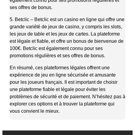
également connu pour ses promotions régulières et
ses offres de bonus.
5. Betclic – Betclic est un casino en ligne qui offre une
grande variété de jeux de casino, y compris les slots,
les jeux de table et les jeux de cartes. La plateforme
est légale et fiable, et offre un bonus de bienvenue de
100€. Betclic est également connu pour ses
promotions régulières et ses offres de bonus.
En résumé, ces plateformes légales offrent une
expérience de jeu en ligne sécurisée et amusante
pour les joueurs français. Il est important de choisir
une plateforme fiable et légale pour éviter les
problèmes de sécurité et de paiement. N’hésitez pas à
explorer ces options et à trouver la plateforme qui
vous convient le mieux.