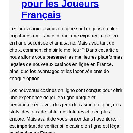
pour les Joueurs
Français
Les nouveaux casinos en ligne sont de plus en plus
populaires en France, offrant une expérience de jeu
en ligne sécurisée et amusante. Mais avec tant de
choix, comment choisir le meilleur ? Dans cet article,
nous allons vous présenter les meilleures plateformes
légales de nouveaux casinos en ligne en France,
ainsi que les avantages et les inconvénients de
chaque option.
Les nouveaux casinos en ligne sont conçus pour offrir
une expérience de jeu en ligne unique et
personnalisée, avec des jeux de casino en ligne, des
slots, des jeux de table, des loteries et bien plus
encore. Mais avant de vous lancer dans l’aventure, il
est important de vérifier si le casino en ligne est légal