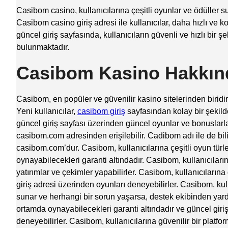
Casibom casino, kullanıcılarına çeşitli oyunlar ve ödüller 
Casibom casino giriş adresi ile kullanıcılar, daha hızlı ve k
güncel giriş sayfasında, kullanıcıların güvenli ve hızlı bir şek
bulunmaktadır.
Casibom Kasino Hakkınd
Casibom, en popüler ve güvenilir kasino sitelerinden biridir
Yeni kullanıcılar,
casibom giriş
sayfasından kolay bir şekild
güncel giriş sayfası üzerinden güncel oyunlar ve bonuslarla k
casibom.com adresinden erişilebilir. Cadibom adı ile de bili
casibom.com’dur. Casibom, kullanıcılarına çeşitli oyun türl
oynayabilecekleri garanti altındadır. Casibom, kullanıcıları
yatırımlar ve çekimler yapabilirler. Casibom, kullanıcıların
giriş adresi üzerinden oyunları deneyebilirler. Casibom, kul
sunar ve herhangi bir sorun yaşarsa, destek ekibinden yardım
ortamda oynayabilecekleri garanti altındadır ve güncel gir
deneyebilirler. Casibom, kullanıcılarına güvenilir bir platf