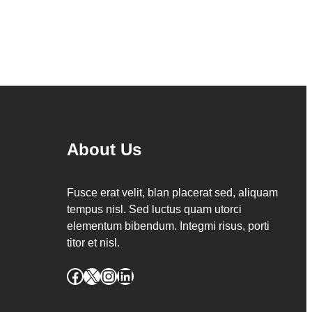
About Us
Fusce erat velit, blan placerat sed, aliquam
tempus nisl. Sed luctus quam utorci
elementum bibendum. Integmi risus, porti
titor et nisl.
Facebook
X
Instagram
LinkedIn