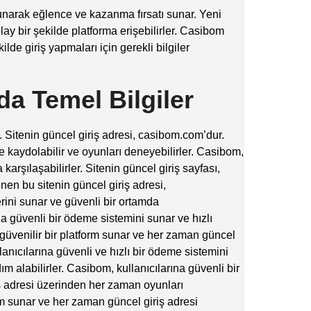
sunarak eğlence ve kazanma fırsatı sunar. Yeni
olay bir şekilde platforma erişebilirler. Casibom
ilde giriş yapmaları için gerekli bilgiler
a Temel Bilgiler
. Sitenin güncel giriş adresi, casibom.com’dur.
e kaydolabilir ve oyunları deneyebilirler. Casibom,
arşılaşabilirler. Sitenin güncel giriş sayfası,
nen bu sitenin güncel giriş adresi,
erini sunar ve güvenli bir ortamda
na güvenli bir ödeme sistemini sunar ve hızlı
a güvenilir bir platform sunar ve her zaman güncel
lanıcılarına güvenli ve hızlı bir ödeme sistemini
 alabilirler. Casibom, kullanıcılarına güvenli bir
iş adresi üzerinden her zaman oyunları
orm sunar ve her zaman güncel giriş adresi