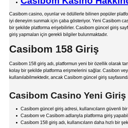
Casibom Kasino Hakkınd
Casibom casino, oyunlar ve ödüllerle bilinen popüler platf
iyi deneyim sunmak için çaba gösteriyor. Yeni Casibom casino
bir şekilde platforma erişebilirler. Casibom güncel giriş sayf
giriş yapmaları için gerekli bilgiler bulunmaktadır.
Casibom 158 Giriş
Casibom 158 giriş adı, platformun yeni bir özellik olarak tanıt
kolay bir şekilde platforma erişmelerini sağlar. Casibon vey
kullanılabilmektedir, ancak Casibom güncel giriş sayfasında
Casibom Casino Yeni Giriş
Casibom güncel giriş adresi, kullanıcıların güvenli bir
Casıbom ve Casibom adlarıyla platforma giriş yapabili
Casibom 158 giriş adı, kullanıcıların daha hızlı bir şek