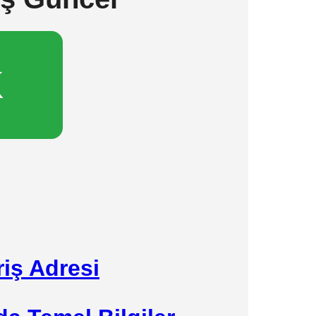
K
iş Adresi