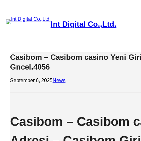
Skip
to
content
Int Digital Co.,Ltd.
About
Basic Strategies to Save Money
Clients
Contact
Home
M
Casibom – Casibom casino Yeni Giri
Gncel.4056
September 6, 2025
News
Casibom – Casibom ca
Adresi – Casibom Gir