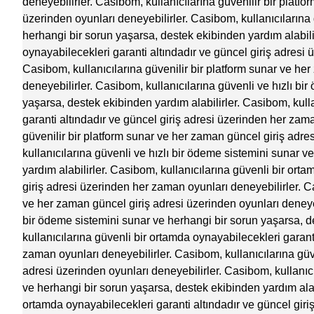
deneyebilirler. Casibom, kullanıcılarına güvenilir bir platf
üzerinden oyunları deneyebilirler. Casibom, kullanıcılarına 
herhangi bir sorun yaşarsa, destek ekibinden yardım alabili
oynayabilecekleri garanti altındadır ve güncel giriş adresi
Casibom, kullanıcılarına güvenilir bir platform sunar ve he
deneyebilirler. Casibom, kullanıcılarına güvenli ve hızlı bi
yaşarsa, destek ekibinden yardım alabilirler. Casibom, kull
garanti altındadır ve güncel giriş adresi üzerinden her zama
güvenilir bir platform sunar ve her zaman güncel giriş adre
kullanıcılarına güvenli ve hızlı bir ödeme sistemini sunar 
yardım alabilirler. Casibom, kullanıcılarına güvenli bir ort
giriş adresi üzerinden her zaman oyunları deneyebilirler. Ca
ve her zaman güncel giriş adresi üzerinden oyunları deneyebi
bir ödeme sistemini sunar ve herhangi bir sorun yaşarsa, d
kullanıcılarına güvenli bir ortamda oynayabilecekleri garant
zaman oyunları deneyebilirler. Casibom, kullanıcılarına güv
adresi üzerinden oyunları deneyebilirler. Casibom, kullanıcı
ve herhangi bir sorun yaşarsa, destek ekibinden yardım alabi
ortamda oynayabilecekleri garanti altındadır ve güncel gir