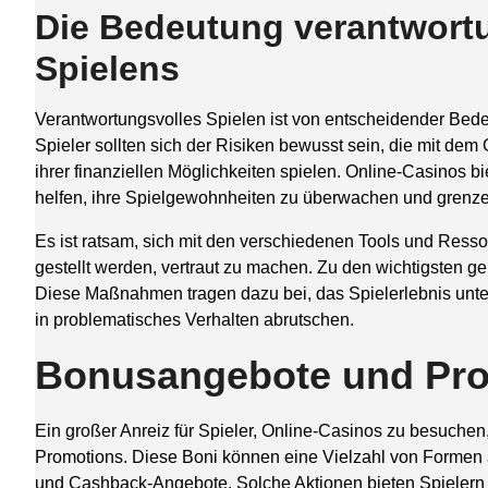
Die Bedeutung verantwor
Spielens
Verantwortungsvolles Spielen ist von entscheidender Bede
Spieler sollten sich der Risiken bewusst sein, die mit de
ihrer finanziellen Möglichkeiten spielen. Online-Casinos bi
helfen, ihre Spielgewohnheiten zu überwachen und grenze
Es ist ratsam, sich mit den verschiedenen Tools und Ress
gestellt werden, vertraut zu machen. Zu den wichtigsten g
Diese Maßnahmen tragen dazu bei, das Spielerlebnis unter
in problematisches Verhalten abrutschen.
Bonusangebote und Pr
Ein großer Anreiz für Spieler, Online-Casinos zu besuche
Promotions. Diese Boni können eine Vielzahl von Formen 
und Cashback-Angebote. Solche Aktionen bieten Spielern d