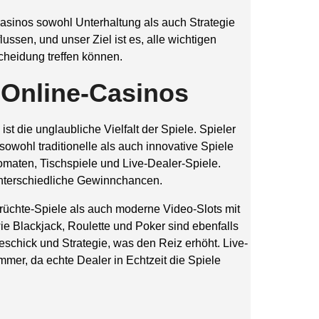
Casinos sowohl Unterhaltung als auch Strategie
lussen, und unser Ziel ist es, alle wichtigen
scheidung treffen können.
n Online-Casinos
t die unglaubliche Vielfalt der Spiele. Spieler
owohl traditionelle als auch innovative Spiele
maten, Tischspiele und Live-Dealer-Spiele.
 unterschiedliche Gewinnchancen.
rüchte-Spiele als auch moderne Video-Slots mit
e Blackjack, Roulette und Poker sind ebenfalls
Geschick und Strategie, was den Reiz erhöht. Live-
mer, da echte Dealer in Echtzeit die Spiele