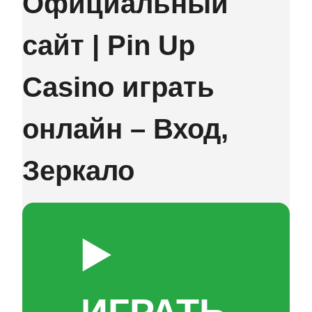
Официальный
сайт | Pin Up
Casino играть
онлайн – Вход,
Зеркало
▶️