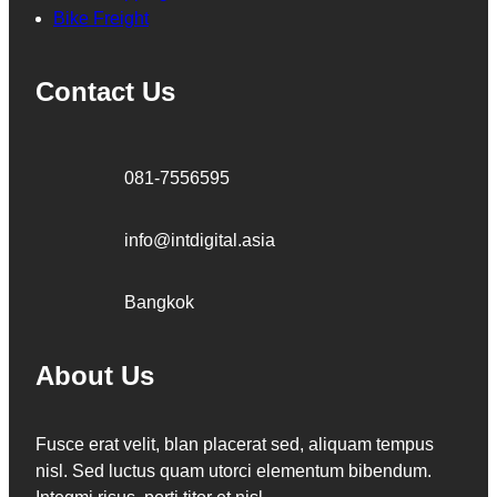
Bike Freight
Contact Us
081-7556595
info@intdigital.asia
Bangkok
About Us
Fusce erat velit, blan placerat sed, aliquam tempus
nisl. Sed luctus quam utorci elementum bibendum.