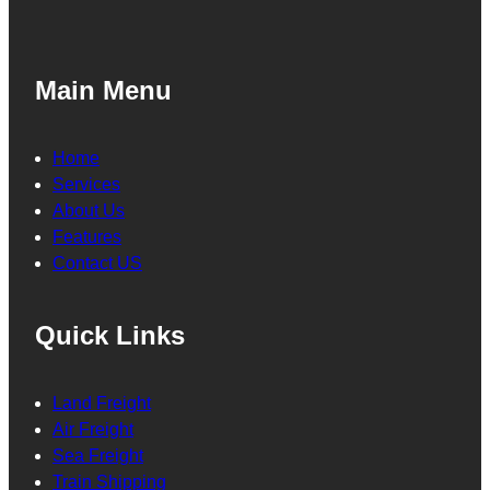
Main Menu
Home
Services
About Us
Features
Contact US
Quick Links
Land Freight
Air Freight
Sea Freight
Train Shipping