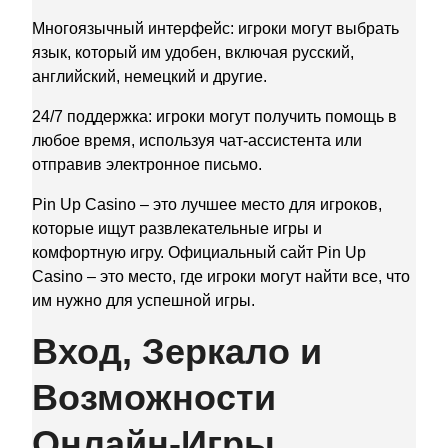
Многоязычный интерфейс: игроки могут выбрать
язык, который им удобен, включая русский,
английский, немецкий и другие.
24/7 поддержка: игроки могут получить помощь в
любое время, используя чат-ассистента или
отправив электронное письмо.
Pin Up Casino – это лучшее место для игроков,
которые ищут развлекательные игры и
комфортную игру. Официальный сайт Pin Up
Casino – это место, где игроки могут найти все, что
им нужно для успешной игры.
Вход, Зеркало и
Возможности
Онлайн-Игры