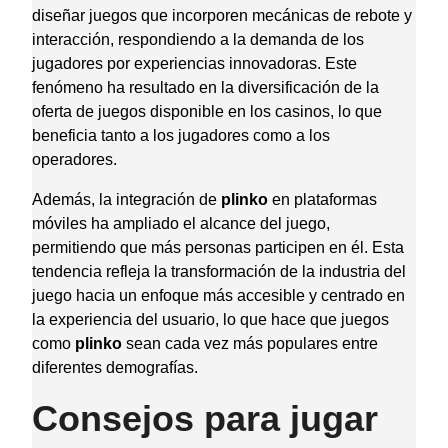
diseñar juegos que incorporen mecánicas de rebote y
interacción, respondiendo a la demanda de los
jugadores por experiencias innovadoras. Este
fenómeno ha resultado en la diversificación de la
oferta de juegos disponible en los casinos, lo que
beneficia tanto a los jugadores como a los
operadores.
Además, la integración de
plinko
en plataformas
móviles ha ampliado el alcance del juego,
permitiendo que más personas participen en él. Esta
tendencia refleja la transformación de la industria del
juego hacia un enfoque más accesible y centrado en
la experiencia del usuario, lo que hace que juegos
como
plinko
sean cada vez más populares entre
diferentes demografías.
Consejos para jugar