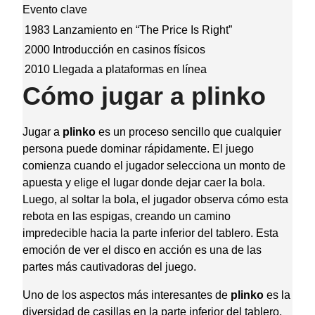
Evento clave
1983
Lanzamiento en “The Price Is Right”
2000
Introducción en casinos físicos
2010
Llegada a plataformas en línea
Cómo jugar a plinko
Jugar a
plinko
es un proceso sencillo que cualquier
persona puede dominar rápidamente. El juego
comienza cuando el jugador selecciona un monto de
apuesta y elige el lugar donde dejar caer la bola.
Luego, al soltar la bola, el jugador observa cómo esta
rebota en las espigas, creando un camino
impredecible hacia la parte inferior del tablero. Esta
emoción de ver el disco en acción es una de las
partes más cautivadoras del juego.
Uno de los aspectos más interesantes de
plinko
es la
diversidad de casillas en la parte inferior del tablero,