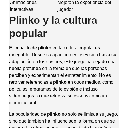
Animaciones
Mejoran la experiencia del
interactivas
jugador.
Plinko y la cultura
popular
El impacto de
plinko
en la cultura popular es
innegable. Desde su aparición en televisión hasta su
adaptación en los casinos, este juego ha dejado una
huella profunda en la forma en que las personas
perciben y experimentan el entretenimiento. No es
raro ver referencias a
plinko
en otros medios, como
películas, programas de televisión e incluso
videojuegos, lo que refuerza su estatus como un
ícono cultural.
La popularidad de
plinko
no solo se limita a su juego,
sino que también ha influenciado la forma en que se
desarrollan otros juegos. La esencia de la mecánica