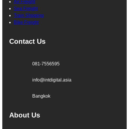
Air Freight
Sea Freight
Train Shipping
Bike Freight
Contact Us
081-7556595
info@intdigital.asia
Bangkok
About Us