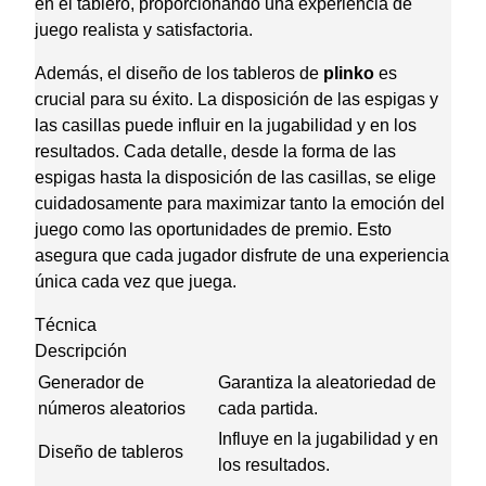
en el tablero, proporcionando una experiencia de
juego realista y satisfactoria.
Además, el diseño de los tableros de
plinko
es
crucial para su éxito. La disposición de las espigas y
las casillas puede influir en la jugabilidad y en los
resultados. Cada detalle, desde la forma de las
espigas hasta la disposición de las casillas, se elige
cuidadosamente para maximizar tanto la emoción del
juego como las oportunidades de premio. Esto
asegura que cada jugador disfrute de una experiencia
única cada vez que juega.
Técnica
Descripción
Generador de
Garantiza la aleatoriedad de
números aleatorios
cada partida.
Influye en la jugabilidad y en
Diseño de tableros
los resultados.