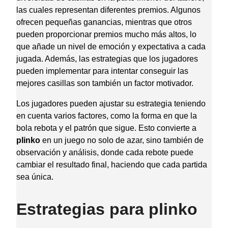
las cuales representan diferentes premios. Algunos
ofrecen pequeñas ganancias, mientras que otros
pueden proporcionar premios mucho más altos, lo
que añade un nivel de emoción y expectativa a cada
jugada. Además, las estrategias que los jugadores
pueden implementar para intentar conseguir las
mejores casillas son también un factor motivador.
Los jugadores pueden ajustar su estrategia teniendo
en cuenta varios factores, como la forma en que la
bola rebota y el patrón que sigue. Esto convierte a
plinko
en un juego no solo de azar, sino también de
observación y análisis, donde cada rebote puede
cambiar el resultado final, haciendo que cada partida
sea única.
Estrategias para plinko