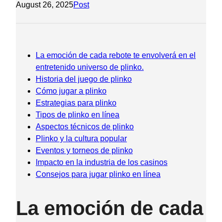
August 26, 2025
Post
La emoción de cada rebote te envolverá en el
entretenido universo de plinko.
Historia del juego de plinko
Cómo jugar a plinko
Estrategias para plinko
Tipos de plinko en línea
Aspectos técnicos de plinko
Plinko y la cultura popular
Eventos y torneos de plinko
Impacto en la industria de los casinos
Consejos para jugar plinko en línea
La emoción de cada