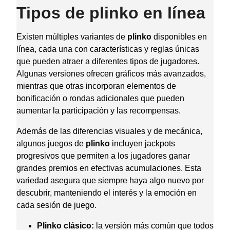
Tipos de plinko en línea
Existen múltiples variantes de
plinko
disponibles en
línea, cada una con características y reglas únicas
que pueden atraer a diferentes tipos de jugadores.
Algunas versiones ofrecen gráficos más avanzados,
mientras que otras incorporan elementos de
bonificación o rondas adicionales que pueden
aumentar la participación y las recompensas.
Además de las diferencias visuales y de mecánica,
algunos juegos de
plinko
incluyen jackpots
progresivos que permiten a los jugadores ganar
grandes premios en efectivas acumulaciones. Esta
variedad asegura que siempre haya algo nuevo por
descubrir, manteniendo el interés y la emoción en
cada sesión de juego.
Plinko clásico:
la versión más común que todos