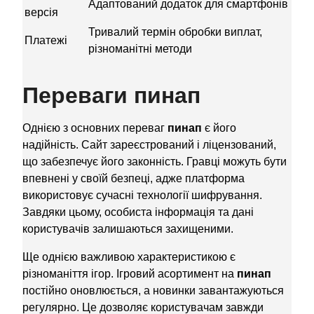
Адаптований додаток для смартфонів
версія
Тривалий термін обробки виплат,
Платежі
різноманітні методи
Переваги пинап
Однією з основних переваг
пинап
є його
надійність. Сайт зареєстрований і ліцензований,
що забезпечує його законність. Гравці можуть бути
впевнені у своїй безпеці, адже платформа
використовує сучасні технології шифрування.
Завдяки цьому, особиста інформація та дані
користувачів залишаються захищеними.
Ще однією важливою характеристикою є
різноманіття ігор. Ігровий асортимент на
пинап
постійно оновлюється, а новинки завантажуються
регулярно. Це дозволяє користувачам завжди