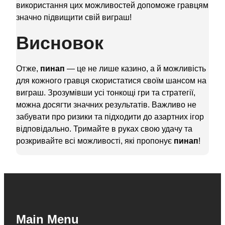
використання цих можливостей допоможе гравцям
значно підвищити свій виграш!
Висновок
Отже,
пинап
— це не лише казино, а й можливість
для кожного гравця скористатися своїм шансом на
виграш. Зрозумівши усі тонкощі гри та стратегії,
можна досягти значних результатів. Важливо не
забувати про ризики та підходити до азартних ігор
відповідально. Тримайте в руках свою удачу та
розкривайте всі можливості, які пропонує
пинап
!
Main Menu