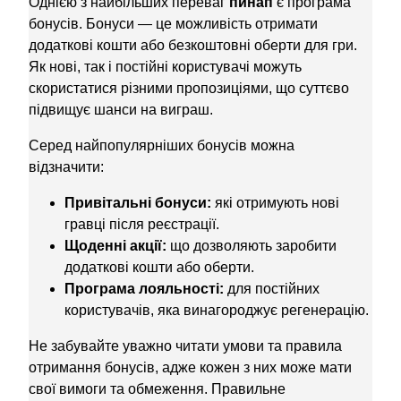
Однією з найбільших переваг
пинап
є програма
бонусів. Бонуси — це можливість отримати
додаткові кошти або безкоштовні оберти для гри.
Як нові, так і постійні користувачі можуть
скористатися різними пропозиціями, що суттєво
підвищує шанси на виграш.
Серед найпопулярніших бонусів можна
відзначити:
Привітальні бонуси:
які отримують нові
гравці після реєстрації.
Щоденні акції:
що дозволяють заробити
додаткові кошти або оберти.
Програма лояльності:
для постійних
користувачів, яка винагороджує регенерацію.
Не забувайте уважно читати умови та правила
отримання бонусів, адже кожен з них може мати
свої вимоги та обмеження. Правильне