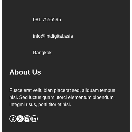
081-7556595
info@intdigital.asia
Bangkok
About Us
Fusce erat velit, blan placerat sed, aliquam tempus
nisl. Sed luctus quam utorci elementum bibendum.
Integmi risus, porti titor et nisl.
Facebook
X
Instagram
LinkedIn