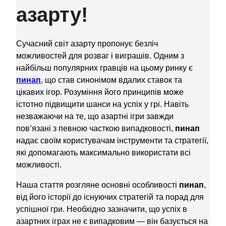
азарту!
Сучасний світ азарту пропонує безліч
можливостей для розваг і виграшів. Одним з
найбільш популярних гравців на цьому ринку є
пинап
, що став синонімом вдалих ставок та
цікавих ігор. Розуміння його принципів може
істотно підвищити шанси на успіх у грі. Навіть
незважаючи на те, що азартні ігри завжди
пов’язані з певною часткою випадковості,
пинап
надає своїм користувачам інструменти та стратегії,
які допомагають максимально використати всі
можливості.
Наша стаття розгляне основні особливості
пинап
,
від його історії до існуючих стратегій та порад для
успішної гри. Необхідно зазначити, що успіх в
азартних іграх не є випадковим — він базується на