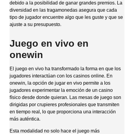
debido a la posibilidad de ganar grandes premios. La
diversidad en las tragamonedas asegura que cada
tipo de jugador encuentre algo que les guste y que se
ajuste a su presupuesto.
Juego en vivo en
onewin
El juego en vivo ha transformado la forma en que los
jugadores interactúan con los casinos online. En
onewin, la opción de jugar en vivo permite a los
jugadores experimentar la emoción de un casino
físico desde donde quieran. Las mesas de juego son
dirigidas por crupieres profesionales que transmiten
en tiempo real, lo que proporciona una interacción
más auténtica.
Esta modalidad no solo hace el juego más