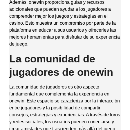
Además, onewin proporciona guías y recursos
adicionales que pueden ayudar a los jugadores a
comprender mejor los juegos y estrategias en el
casino. Esto muestra un compromiso por parte de la
plataforma en educar a sus usuarios y ofrecerles las
mejores herramientas para disfrutar de su experiencia
de juego.
La comunidad de
jugadores de onewin
La comunidad de jugadores es otro aspecto
fundamental que complementa la experiencia en
onewin. Este espacio se caracteriza por la interacción
entre jugadores y la posibilidad de compartir
consejos, estrategias y experiencias. A través de foros
y redes sociales, los usuarios pueden conectarse y
crear amistades que trascienden más allá del juego.