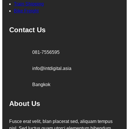
Train Shipping
Bike Freight
Contact Us
081-7556595
info@intdigital.asia
Bangkok
About Us
Fusce erat velit, blan placerat sed, aliquam tempus
nisl. Sed luctus quam utorci elementum bibendum.