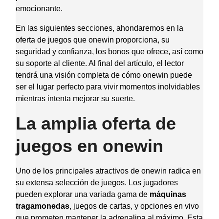
emocionante.
En las siguientes secciones, ahondaremos en la
oferta de juegos que onewin proporciona, su
seguridad y confianza, los bonos que ofrece, así como
su soporte al cliente. Al final del artículo, el lector
tendrá una visión completa de cómo onewin puede
ser el lugar perfecto para vivir momentos inolvidables
mientras intenta mejorar su suerte.
La amplia oferta de
juegos en onewin
Uno de los principales atractivos de onewin radica en
su extensa selección de juegos. Los jugadores
pueden explorar una variada gama de
máquinas
tragamonedas
, juegos de cartas, y opciones en vivo
que prometen mantener la adrenalina al máximo. Esta