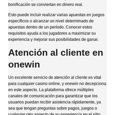
bonificación se conviertan en dinero real.
Esto puede incluir realizar varias apuestas en juegos
específicos o alcanzar un nivel determinado de
apuestas dentro de un período. Conocer estos
requisitos ayuda a los jugadores a maximizar su
experiencia y mejorar sus posibilidades de ganar.
Atención al cliente en
onewin
Un excelente servicio de atención al cliente es vital
para cualquier casino online, y onewin no decepciona
en este aspecto. La plataforma ofrece múltiples
canales de comunicación para garantizar que los
usuarios puedan recibir asistencia rápidamente, ya
sea que tengan preguntas sobre pagos, juegos o
cualquier otro aspecto de su experiencia en el sitio.