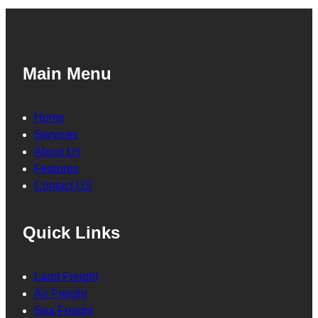
Main Menu
Home
Services
About Us
Features
Contact US
Quick Links
Land Freight
Air Freight
Sea Freight