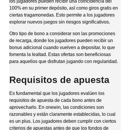
los jugadores pueden recibir una coincidencia del
100% en su primer depósito, así como giros gratis en
ciertas tragamonedas. Esto permite a los jugadores
explorar nuevos juegos sin riesgos significativos.
Otro tipo de bono a considerar son las promociones
de recarga, donde los jugadores pueden recibir un
bonus adicional cuando vuelven a depositar, lo que
fomenta la lealtad. Estas ofertas son beneficiosas
para aquellos que disfrutan jugando con regularidad.
Requisitos de apuesta
Es fundamental que los jugadores evalúen los
requisitos de apuesta de cada bono antes de
aprovecharlo. En onewin, las condiciones son
razonables y están claramente establecidas, lo cual
es un plus. Los jugadores deben cumplir con ciertos
criterios de apuestas antes de que los fondos de