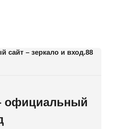
y Calender
My Tasks
News
Projects
Sample Page
Services
ThaiL
 сайт – зеркало и вход.88
 – официальный
д