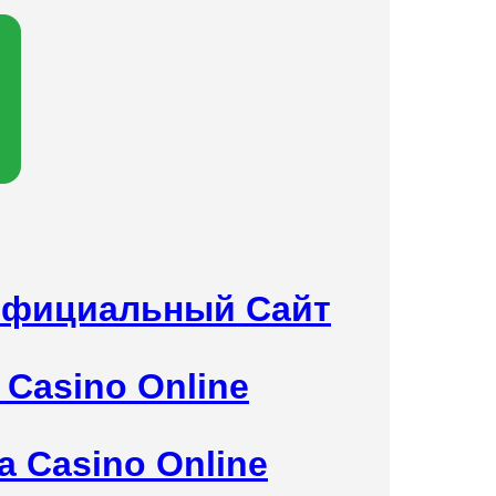
 Официальный Сайт
 Casino Online
a Casino Online