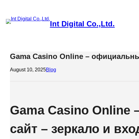
Skip
to
content
Int Digital Co.,Ltd.
About
Basic Strategies to Save Money
Clients
Contact
Home
M
Gama Casino Online – официальный
August 10, 2025
Blog
Gama Casino Online
сайт – зеркало и вхо