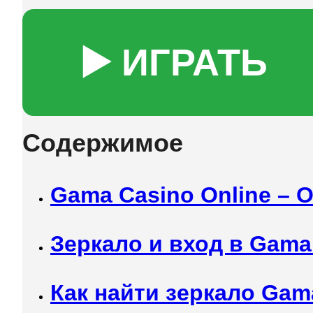
▶️ ИГРАТЬ
Содержимое
Gama Casino Online –
Зеркало и вход в Gama
Как найти зеркало Gam