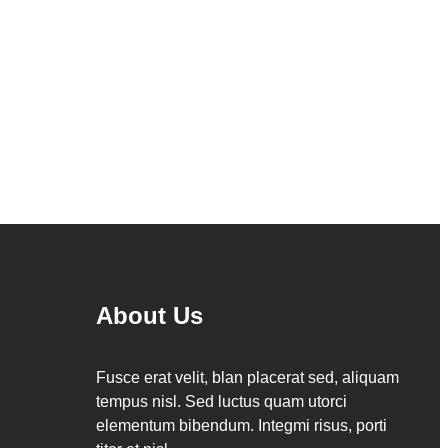
About Us
Fusce erat velit, blan placerat sed, aliquam
tempus nisl. Sed luctus quam utorci
elementum bibendum. Integmi risus, porti