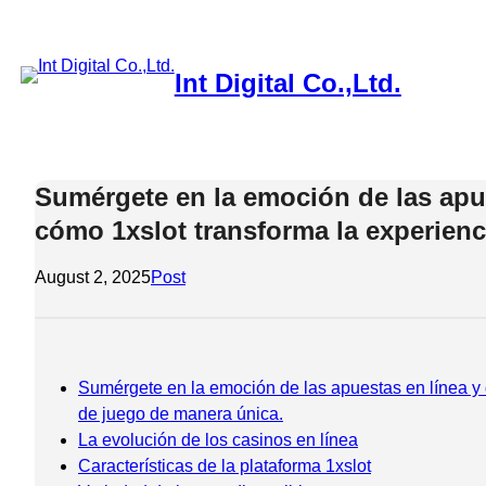
Skip
to
content
Int Digital Co.,Ltd.
About
Basic Strategies to Save Money
Clients
Contact
Home
M
Sumérgete en la emoción de las apu
cómo 1xslot transforma la experienc
August 2, 2025
Post
Sumérgete en la emoción de las apuestas en línea y 
de juego de manera única.
La evolución de los casinos en línea
Características de la plataforma 1xslot