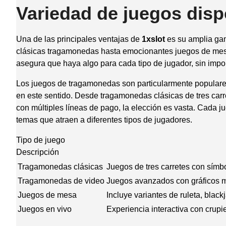
Variedad de juegos disp
Una de las principales ventajas de
1xslot
es su amplia gam
clásicas tragamonedas hasta emocionantes juegos de mesa 
asegura que haya algo para cada tipo de jugador, sin impor
Los juegos de tragamonedas son particularmente populare
en este sentido. Desde tragamonedas clásicas de tres car
con múltiples líneas de pago, la elección es vasta. Cada j
temas que atraen a diferentes tipos de jugadores.
Tipo de juego
Descripción
Tragamonedas clásicas
Juegos de tres carretes con símbo
Tragamonedas de video
Juegos avanzados con gráficos m
Juegos de mesa
Incluye variantes de ruleta, black
Juegos en vivo
Experiencia interactiva con crupi