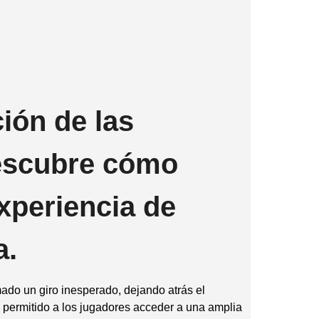
ión de las
descubre cómo
experiencia de
a.
mado un giro inesperado, dejando atrás el
a permitido a los jugadores acceder a una amplia