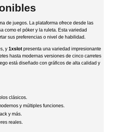
onibles
a de juegos. La plataforma ofrece desde las
como el póker y la ruleta. Esta variedad
tar sus preferencias o nivel de habilidad.
s, y
1xslot
presenta una variedad impresionante
retes hasta modernas versiones de cinco carretes
uego está diseñado con gráficos de alta calidad y
los clásicos.
odernos y múltiples funciones.
jack y más.
eres reales.