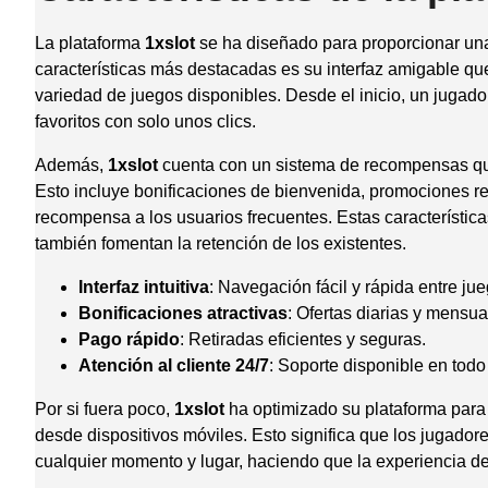
La plataforma
1xslot
se ha diseñado para proporcionar una
características más destacadas es su interfaz amigable que
variedad de juegos disponibles. Desde el inicio, un juga
favoritos con solo unos clics.
Además,
1xslot
cuenta con un sistema de recompensas que 
Esto incluye bonificaciones de bienvenida, promociones r
recompensa a los usuarios frecuentes. Estas característic
también fomentan la retención de los existentes.
Interfaz intuitiva
: Navegación fácil y rápida entre ju
Bonificaciones atractivas
: Ofertas diarias y mensua
Pago rápido
: Retiradas eficientes y seguras.
Atención al cliente 24/7
: Soporte disponible en tod
Por si fuera poco,
1xslot
ha optimizado su plataforma para 
desde dispositivos móviles. Esto significa que los jugado
cualquier momento y lugar, haciendo que la experiencia 