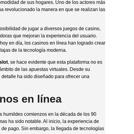
omodidad de sus hogares. Uno de los actores más
ha revolucionado la manera en que se realizan las
osibilidad de jugar a diversos juegos de casino,
doras que mejoran la experiencia del usuario.
hoy en día, los casinos en línea han logrado crear
ntajas de la tecnología moderna.
slot
, se hace evidente que esta plataforma no es
ámbito de las apuestas virtuales. Desde su
 detalle ha sido diseñado para ofrecer una
nos en línea
sus humildes comienzos en la década de los 90
mas ha sido notable. Al inicio, la experiencia de
s de pago. Sin embargo, la llegada de tecnologías